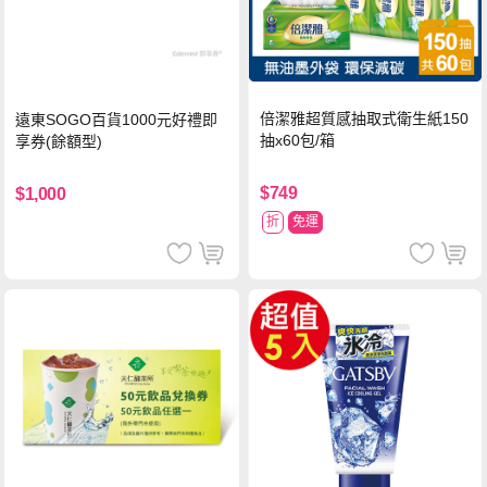
倍潔雅超質感抽取式衛生紙150
遠東SOGO百貨1000元好禮即
抽x60包/箱
享券(餘額型)
$749
$1,000
折
免運