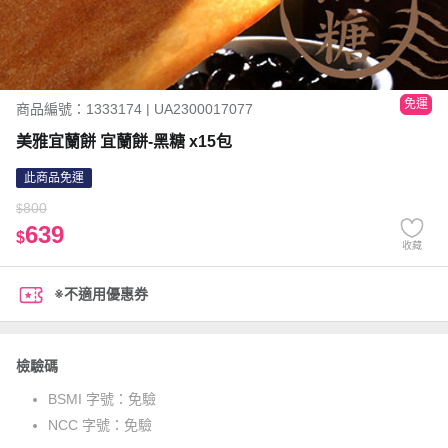
免運
商品編號：1333174 | UA2300017077
美雅宜蘭餅 宜蘭餅-黑糖 x15包
此商品免運
800
$
639
$
收藏
※不適用優惠券
檢驗碼
BSMI 字號：
免驗
NCC 字號：
免驗