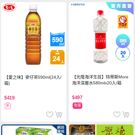
【光隆海洋生技】特蒂斯More
【愛之味】麥仔茶590ml(24入/
海洋深層水580mlx20入/箱
箱)
$497
$419
免運
折