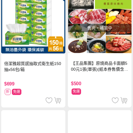
售完，補貨中
【王品集團】原燒商品卡面額5
倍潔雅超質感抽取式衛生紙150
00元1張(單張)(紙本券售價含平
抽x56包/箱
台物流處理費用)
$500
$699
免運
折
免運