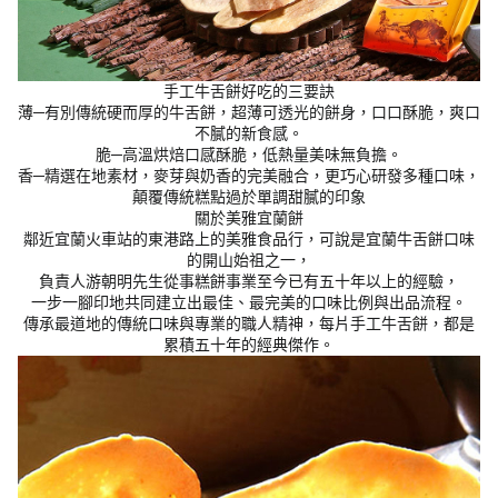
手工牛舌餅好吃的三要訣
薄─有別傳統硬而厚的牛舌餅，超薄可透光的餅身，口口酥脆，爽口
不膩的新食感。
脆─高溫烘焙口感酥脆，低熱量美味無負擔。
香─精選在地素材，麥芽與奶香的完美融合，更巧心研發多種口味，
顛覆傳統糕點過於單調甜膩的印象
關於美雅宜蘭餅
鄰近宜蘭火車站的東港路上的美雅食品行，可說是宜蘭牛舌餅口味
的開山始祖之一，
負責人游朝明先生從事糕餅事業至今已有五十年以上的經驗，
一步一腳印地共同建立出最佳、最完美的口味比例與出品流程。
傳承最道地的傳統口味與專業的職人精神，每片手工牛舌餅，都是
累積五十年的經典傑作。