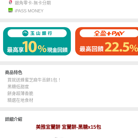
銀角零卡-無卡分期
iPASS MONEY
商品特色
買就送蜂蜜芝麻牛舌餅1包！
黑糖低甜度
餅身超薄香脆
精選在地食材
詳細介紹
美雅宜蘭餅 宜蘭餅-黑糖x15包