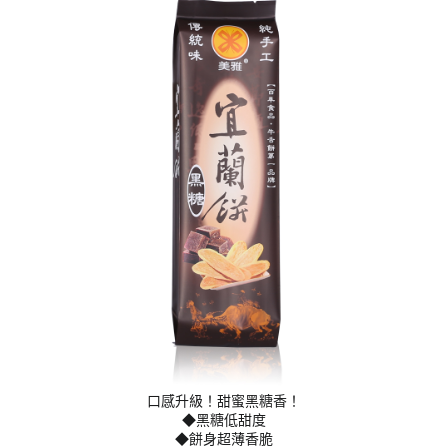
口感升級！甜蜜黑糖香！
◆黑糖低甜度
◆餅身超薄香脆