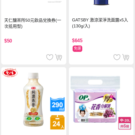
GATSBY 激涼潔淨洗面露x5入
天仁釀茶所50元飲品兌換券(一
(130g/入)
次抵用型)
$645
$50
免運