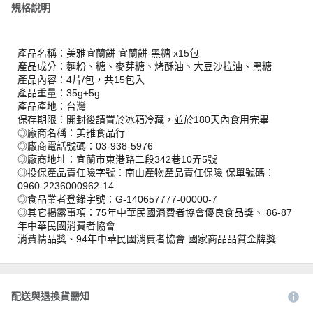
規格說明
產品名稱：美雅宜蘭餅 宜蘭餅-黑糖 x15包
產品成分：麵粉、糖、麥芽糖、烤酥油、大豆沙拉油、黑糖
產品內容：4片/包，共15包入
產品重量：35g±5g
產品產地：台灣
保存期限：開封後請置於冰箱冷藏，並於180天內食用完畢
◎廠商名稱：美雅食品行
◎廠商電話號碼：03-938-5976
◎廠商地址：宜蘭市東港路二段342巷10弄5號
◎投保產品責任險字號：南山產物產品責任保險 保單號碼：
0960-2236000962-14
◎食品業者登錄字號：G-140657777-00000-7
◎其它揭露事項：75年中華民國消費者協會優良食品獎、 86-87
年中華民國消費者協會
消費精品獎、94年中華民國消費者協會 國家商品品質金牌獎
配送與退換貨需知