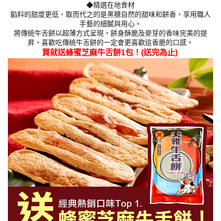
◆精選在地食材
餡料的甜度更低，取而代之的是黑糖自然的甜味和餅香，享用職人
手藝的細膩與用心。
將傳統牛舌餅以超薄方式呈現，餅身酥脆及麥芽的香味完美的提
昇，喜歡吃傳統牛舌餅的一定會更喜歡這香脆的口感。
買就送蜂蜜芝麻牛舌餅1包！(送完為止)