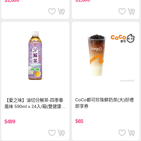
$1,000
CoCo都可珍珠鮮奶茶(大)好禮
【愛之味】油切分解茶-四季春
即享券
風味 590ml x 24入/箱(雙健康認
證四季春茶)
$65
$499