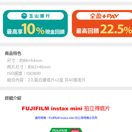
商品特色
尺寸：約86×54mm
照片尺寸：約62×46mm
ISO感度：ISO800
組合內容：2入裝白邊底片x2盒 共40張底片
詳細介紹