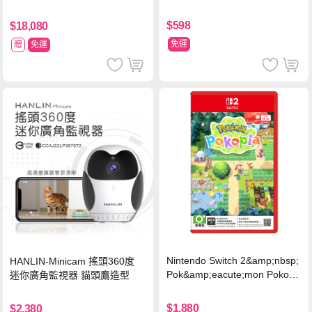
車家兩用 強勁吸力 USB充電-
同遊鈴鈴公園 中文版+瑪利歐網
黑色
球 狂熱 中文版
$598
$18,080
免運
贈
免運
Nintendo Switch 2&amp;nbsp;
HANLIN-Minicam 搖頭360度
Pok&amp;eacute;mon Pokopi
迷你廣角監視器 貓頭鷹造型
a 中文版(Key Card)
$1,880
$2,380