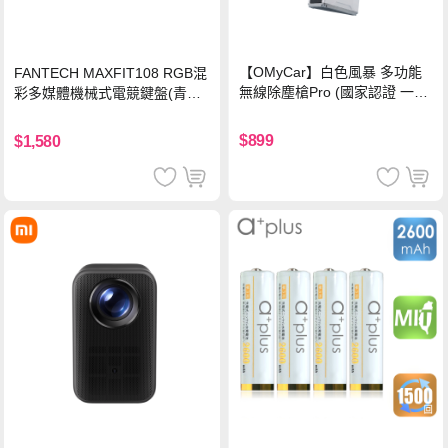
【OMyCar】白色風暴 多功能
FANTECH MAXFIT108 RGB混
無線除塵槍Pro (國家認證 一年
彩多媒體機械式電競鍵盤(青軸)
保固) 充氣洗車 暴力渦輪風扇
有線鍵盤(中文版)
手持強力風槍 暴力吹風
$899
$1,580