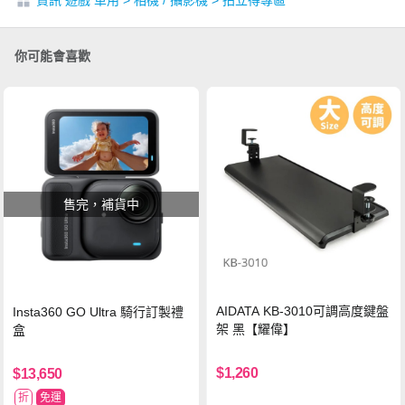
你可能會喜歡
售完，補貨中
AIDATA KB-3010可調高度鍵盤
Insta360 GO Ultra 騎行訂製禮
架 黑【耀偉】
盒
$1,260
$13,650
折
免運