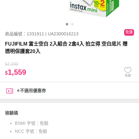
免運
商品編號：1331911 | UA2300016213
FUJIFILM 富士空白 2入組合 2盒4入 拍立得 空白底片 贈
透明保護套20入
2,200
$
1,559
$
收藏
※不適用優惠券
檢驗碼
BSMI 字號：
免驗
NCC 字號：
免驗