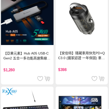
【安伯特】隱藏車用快充PD+Q
【亞果元素】Hub A05 USB-C
C3.0 (國家認證 一年保固) 車充
Gen2 五合一多功能高速集線
PD快充 車用充電器
器-灰
$398
$1,280