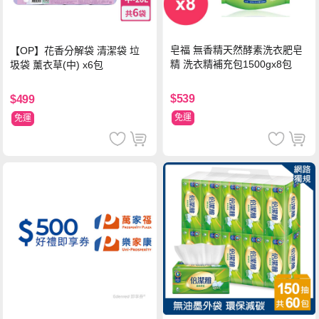
皂福 無香精天然酵素洗衣肥皂
【OP】花香分解袋 清潔袋 垃
精 洗衣精補充包1500gx8包
圾袋 薰衣草(中) x6包
$539
$499
免運
免運