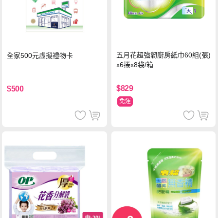
五月花超強韌廚房紙巾60組(張)
全家500元虛擬禮物卡
x6捲x8袋/箱
$829
$500
免運