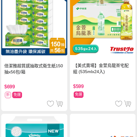
【美式賣場】金萱烏龍茶宅配
倍潔雅超質感抽取式衛生紙150
組 (535mlx24入)
抽x56包/箱
$599
$699
免運
折
免運