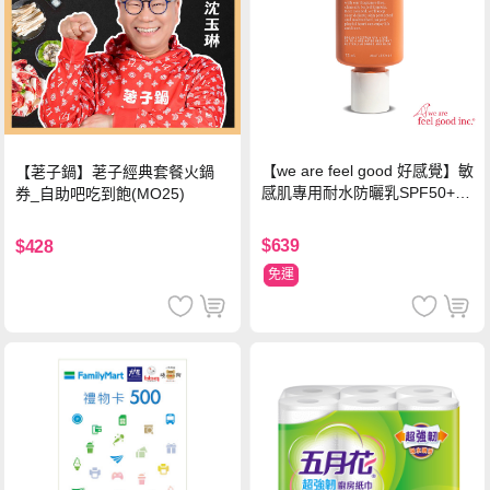
【we are feel good 好感覺】敏
【荖子鍋】荖子經典套餐火鍋
感肌專用耐水防曬乳SPF50+ 7
券_自助吧吃到飽(MO25)
5ml/瓶 X1瓶
$639
$428
免運