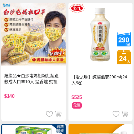
結緣品★白沙屯媽祖粉紅超跑
【愛之味】純濃燕麥290ml(24
款成人口罩10入 過香爐 媽祖加
入/箱)
持
$140
$525
免運