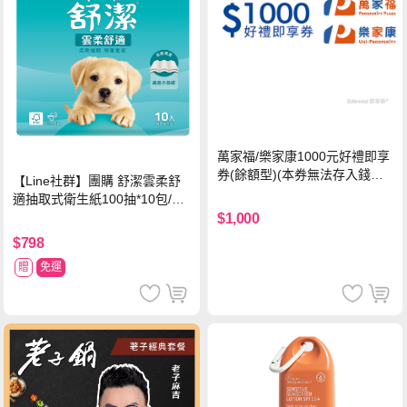
萬家福/樂家康1000元好禮即享
券(餘額型)(本券無法存入錢包
【Line社群】團購 舒潔雲柔舒
中使用)
適抽取式衛生紙100抽*10包/6
串*箱
$1,000
$798
贈
免運