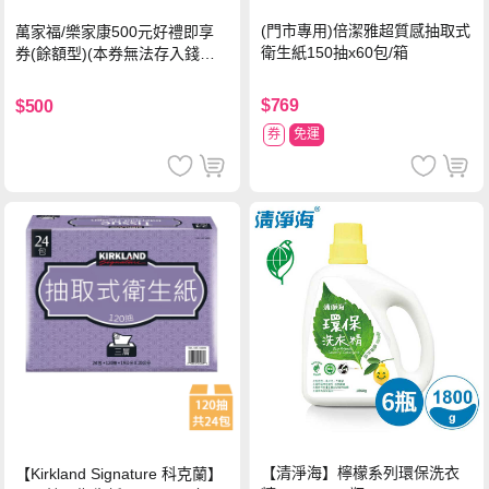
(門市專用)倍潔雅超質感抽取式
萬家福/樂家康500元好禮即享
衛生紙150抽x60包/箱
券(餘額型)(本券無法存入錢包
中使用)
$769
$500
券
免運
【清淨海】檸檬系列環保洗衣
【Kirkland Signature 科克蘭】