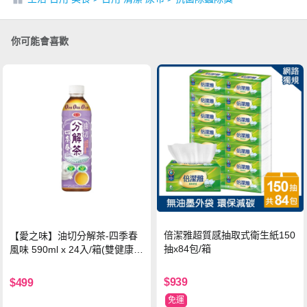
你可能會喜歡
倍潔雅超質感抽取式衛生紙150
【愛之味】油切分解茶-四季春
抽x84包/箱
風味 590ml x 24入/箱(雙健康認
證四季春茶)
$939
$499
免運