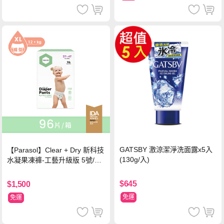
GATSBY 激涼潔淨洗面露x5入
【Parasol】Clear + Dry 新科技
(130g/入)
水凝果凍褲-工藝升級版 5號/XL
超值禮盒組 (96片)
$645
$1,500
免運
免運