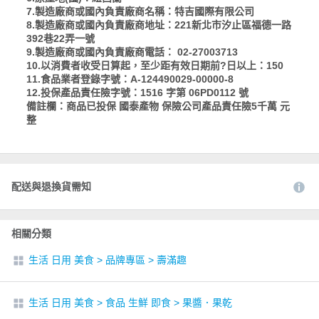
7.製造廠商或國內負責廠商名稱：特吉國際有限公司
8.製造廠商或國內負責廠商地址：221新北市汐止區福德一路
392巷22弄一號
9.製造廠商或國內負責廠商電話： 02-27003713
10.以消費者收受日算起，至少距有效日期前?日以上：150
11.食品業者登錄字號：A-124490029-00000-8
12.投保產品責任險字號：1516 字第 06PD0112 號
備註欄：商品已投保 國泰產物 保險公司產品責任險5千萬 元
整
配送與退換貨需知
相關分類
生活 日用 美食
>
品牌專區
>
壽滿趣
生活 日用 美食
>
食品 生鮮 即食
>
果醬．果乾