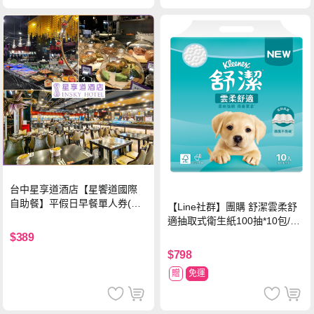
台中星享道酒店【星饗道國際
自助餐】平假日早餐單人券(M
【Line社群】團購 舒潔雲柔舒
O26)
適抽取式衛生紙100抽*10包/6
串*箱
$389
$798
贈
免運