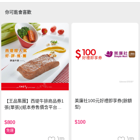
你可能會喜歡
美廉社100元好禮即享券(餘額
【王品集團】西堤牛排商品券1
型)
張(單張)(紙本券售價含平台物
流處理費用)
$100
$800
免運