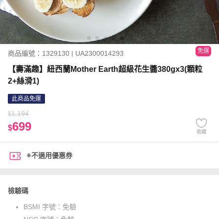
免運
商品編號：1329130 | UA2300014293
【壽滿趣】紐西蘭Mother Earth超級花生醬380gx3(顆粒
2+絲滑1)
此商品免運
1,194
$
699
$
收藏
※不適用優惠券
檢驗碼
BSMI 字號：
免驗