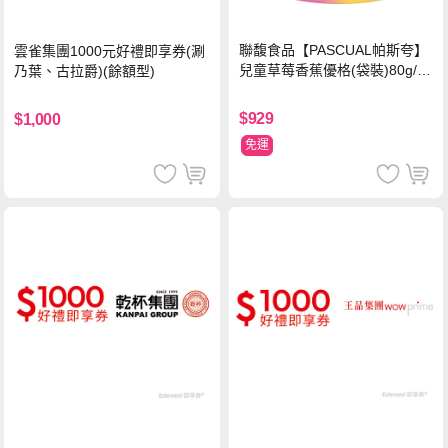
聯馥食品【PASCUAL帕斯夸】
雲雀集團1000元好禮即享券(涮
兒童草莓香蕉優格(袋裝)80g/袋
乃葉、古拉爵)(餘額型)
x24入
$929
$1,000
免運