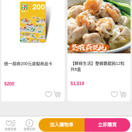
【鮮綠生活】整蝦霸餛飩12粒
統一超商200元虛擬商品卡
共8盒
$1,019
$200
加入購物車
立即購買
收藏清單
瀏覽紀錄