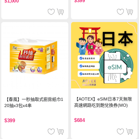
$399
$1,000
【AOTEX】eSIM日本7天無限
【春風】一秒抽取式廚房紙巾1
高速網路吃到飽兌換券(MO)
20抽x3包x4串
$684
$399