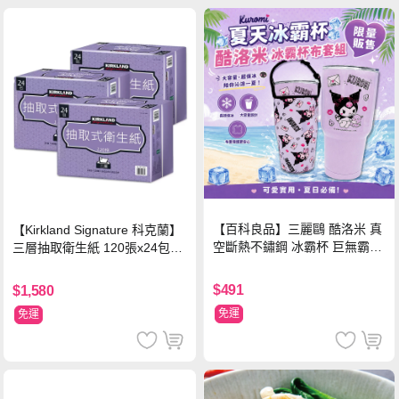
【百科良品】三麗鷗 酷洛米 真
【Kirkland Signature 科克蘭】
空斷熱不鏽鋼 冰霸杯 巨無霸鋼
三層抽取衛生紙 120張x24包x3
杯 保冰保溫飲料杯 隨行杯 900
串/箱
ml-信封款(贈手提杯套)
$491
$1,580
免運
免運