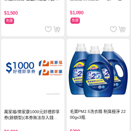
串
超值禮盒組 (96片)
$1,090
$1,500
免運
免運
毛寶PM2.5洗衣精 制臭極淨 22
萬家福/樂家康1000元好禮即享
00gx3瓶
券(餘額型)(本券無法存入錢包
中使用)