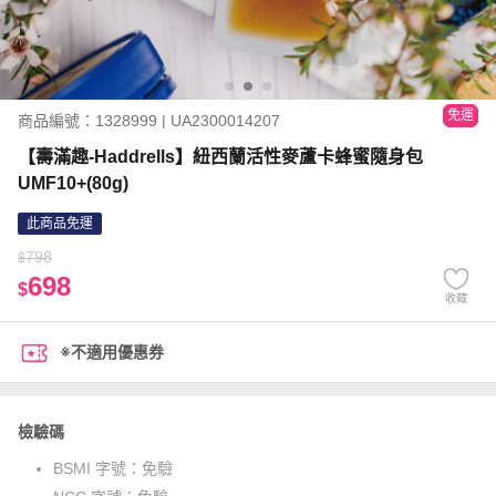
免運
商品編號：1328999 | UA2300014207
【壽滿趣-Haddrells】紐西蘭活性麥蘆卡蜂蜜隨身包
UMF10+(80g)
此商品免運
798
$
698
$
收藏
※不適用優惠券
檢驗碼
BSMI 字號：
免驗