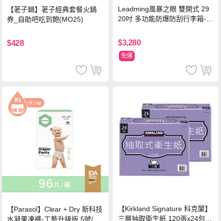
Leadming風暴之眼 雙開式 29
【荖子鍋】荖子經典套餐火鍋
20吋 多功能防爆防刮行李箱-海
券_自助吧吃到飽(MO25)
軍藍
$3,280
$428
免運
【Kirkland Signature 科克蘭】
【Parasol】Clear + Dry 新科技
三層抽取衛生紙 120張x24包x2
水凝果凍褲-工藝升級版 5號/XL