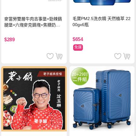
毛寶PM2.5洗衣精 天然植萃 22
麥當勞雙層牛肉吉事堡+勁辣鷄
00gx6瓶
腿堡+六塊麥克鷄塊+焦糖奶茶
(冰)*2 好禮即享券
$654
$289
免運