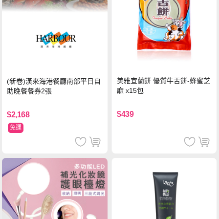
美雅宜蘭餅 優質牛舌餅-蜂蜜芝
(新卷)漢來海港餐廳南部平日自
麻 x15包
助晚餐餐券2張
$439
$2,168
免運