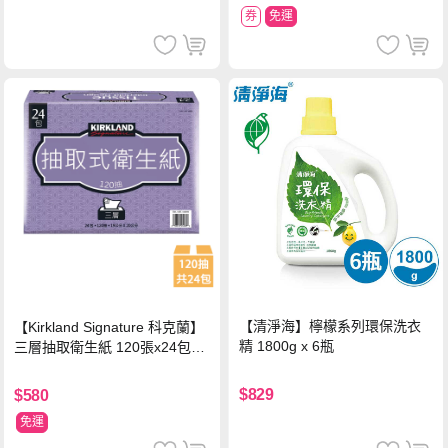
券
免運
【清淨海】檸檬系列環保洗衣
【Kirkland Signature 科克蘭】
精 1800g x 6瓶
三層抽取衛生紙 120張x24包x1
串
$829
$580
免運