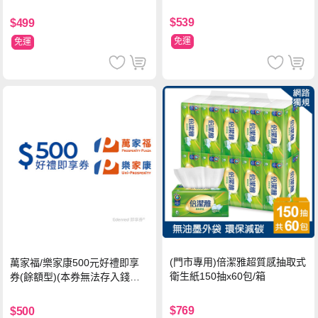
$539
$499
免運
免運
(門市專用)倍潔雅超質感抽取式
萬家福/樂家康500元好禮即享
衛生紙150抽x60包/箱
券(餘額型)(本券無法存入錢包
中使用)
$769
$500