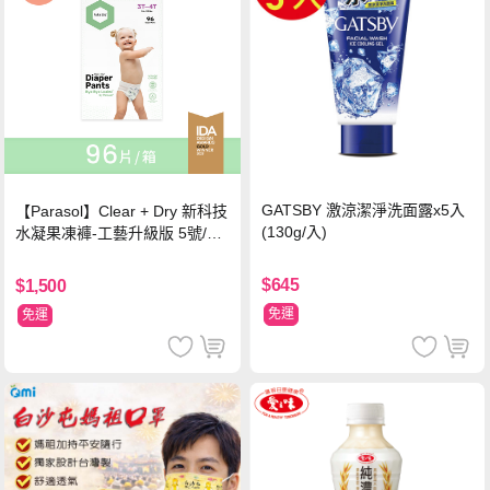
GATSBY 激涼潔淨洗面露x5入
【Parasol】Clear + Dry 新科技
(130g/入)
水凝果凍褲-工藝升級版 5號/XL
超值禮盒組 (96片)
$645
$1,500
免運
免運