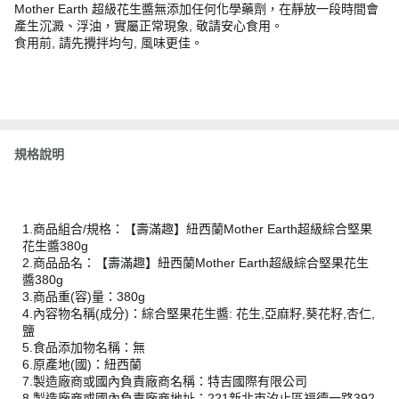
Mother Earth 超級花生醬無添加任何化學藥劑，在靜放一段時間會
產生沉澱、浮油，實屬正常現象, 敬請安心食用。
食用前, 請先攪拌均勻, 風味更佳。
規格說明
1.商品組合/規格：【壽滿趣】紐西蘭Mother Earth超級綜合堅果
花生醬380g
2.商品品名：【壽滿趣】紐西蘭Mother Earth超級綜合堅果花生
醬380g
3.商品重(容)量：380g
4.內容物名稱(成分)：綜合堅果花生醬: 花生,亞麻籽,葵花籽,杏仁,
鹽
5.食品添加物名稱：無
6.原產地(國)：紐西蘭
7.製造廠商或國內負責廠商名稱：特吉國際有限公司
8.製造廠商或國內負責廠商地址：221新北市汐止區福德一路392