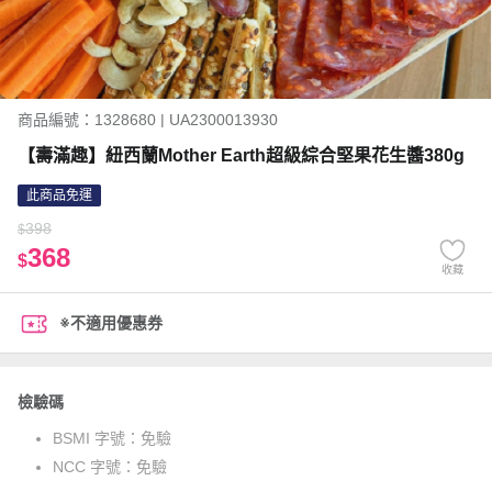
商品編號：1328680 | UA2300013930
【壽滿趣】紐西蘭Mother Earth超級綜合堅果花生醬380g
此商品免運
398
$
368
$
收藏
※不適用優惠券
檢驗碼
BSMI 字號：
免驗
NCC 字號：
免驗