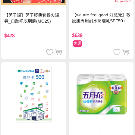
【we are feel good 好感覺】敏
【荖子鍋】荖子經典套餐火鍋
感肌專用耐水防曬乳SPF50+ 7
券_自助吧吃到飽(MO25)
5ml/瓶 X1瓶
$639
$428
免運