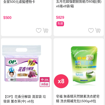
五月花超強韌廚房紙巾60組(張)
全家500元虛擬禮物卡
x6捲x8袋/箱
$829
$500
免運
皂福 無香精天然酵素洗衣肥皂
【OP】花香分解袋 清潔袋 垃
精 洗衣精補充包1500gx8包
圾袋 薰衣草(中) x6包