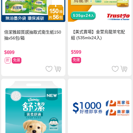
【美式賣場】金萱烏龍茶宅配
倍潔雅超質感抽取式衛生紙150
組 (535mlx24入)
抽x56包/箱
$599
$699
免運
折
免運