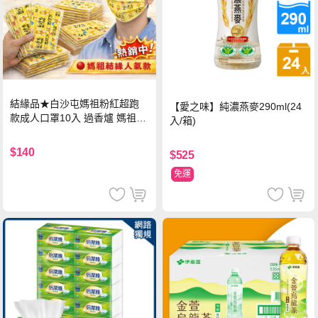
結緣品★白沙屯媽祖粉紅超跑
【愛之味】純濃燕麥290ml(24
款成人口罩10入 過香爐 媽祖加
入/箱)
持
$140
$525
免運