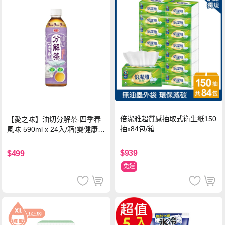
倍潔雅超質感抽取式衛生紙150
【愛之味】油切分解茶-四季春
抽x84包/箱
風味 590ml x 24入/箱(雙健康認
證四季春茶)
$939
$499
免運