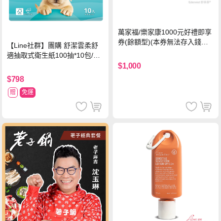
萬家福/樂家康1000元好禮即享
券(餘額型)(本券無法存入錢包
【Line社群】團購 舒潔雲柔舒
中使用)
適抽取式衛生紙100抽*10包/6
串*箱
$1,000
$798
贈
免運