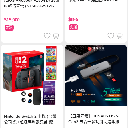
ASUS Vivobook F1504TA 15.6
吋輕巧筆電 (N150/8G/512G S
SD/黑)
$695
$15,900
免運
免運
【亞果元素】Hub A05 USB-C
Nintendo Switch 2 主機 (台灣
Gen2 五合一多功能高速集線
公司貨)+超級瑪利歐兄弟 驚奇
器-灰
同遊鈴鈴公園 中文版+瑪利歐網