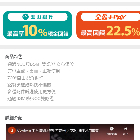
商品特色
通過NCC與BSMI 雙認證 安心保證
兼容車載、桌面、單獨使用
720°自由視角調整
鋁製邊框散熱快不傷機
多種配件贈送使用更方便
通過BSMI與NCC雙認證
詳細介紹