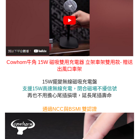
Cowhorn牛角 15W 磁吸雙用充電器 立架車架雙用款- 贈送
出風口車架
15W擺變無線磁吸充電盤
支援15W高速無線充電，閉合磁場不擾信號
再也不用擔心尾插損壞，延長尾插壽命
通過NCC與BSMI 雙認證