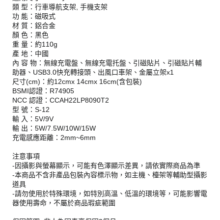
類 型：行車導航支架, 手機支架
功 能：磁吸式
材 質：鋁合金
顏 色：黑色
重 量：約110g
產 地：中國
內 容 物：無線充電盤、無線充電托盤、引磁貼片、引磁貼片輔
助器、USB3.0快充轉接頭、出風口車架、金屬立架x1
尺寸(cm)：約12cmx 14cmx 16cm(含包裝)
BSMI認證：R74905
NCC 認證：CCAH22LP8090T2
型 號：S-12
輸 入：5V/9V
輸 出：5W/7.5W/10W/15W
充電感應距離：2mm~6mm
注意事項
-因攝影與螢幕顯示，可能有色澤顯示差異，請依實際商品為準
-本商品不含非產品包裝內容標示物，如主機、檯架等輔助型攝影
道具
-請勿使用於特殊環境，如特別高溫、低溫的環境等，可能影響電
器使用壽命，不屬於商品瑕疵範圍