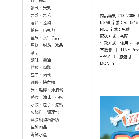
伴手禮盒
餅乾．米果
果醬．果乾
商品編號：1327006
BSMI 字號：R3B346
麥片．穀物
NCC 字號：免驗
糖果．巧克力
配送方式：宅配
堅果．養生食品
付款方式：信用卡一
蛋糕．甜點．冰品
市繳費
︱
LINE Pa
油品
+PAY
︱
悠遊付
︱
調味．醬油
MONEY
罐頭．肉鬆
豆干．肉乾
麵條．快煮麵
米．雜糧．沖泡粥
熟食．滷味．小吃
水餃．包子．港點
火鍋料．調理包
藥膳鍋物滴雞精
生鮮肉品
海鮮水產