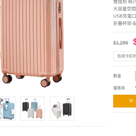
雙提把 輕
大容量空間
USB充電
折疊杯架-
$1,299
信用卡紅
數量
優惠券