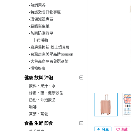
▪︎熱銷票券
▪︎特談激省好物專區
▪︎環保減塑專區
▪︎箱購衛生紙
▪︎防雨防潮救星
一卡通活動
▪︎廚房舊換新 線上鍋具展
▪︎台灣居家美學品牌bonson
▪︎大葉高島屋百貨選品館
▪︎惜物好康
健康 飲料 沖泡
飲料．果汁．水
蜂蜜．醋．健康飲品
奶粉．沖泡飲品
咖啡
茶葉．茶包
食品 生鮮 即食
分享
收藏