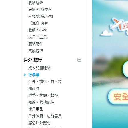
收納層架
居家照明/夜燈
科技/趣味/小物
【3M】寢具
收納 / 小物
文具／工具
服裝配件
質感包飾
戶外 旅行
成人兒童睡袋
行李箱
戶外．旅行．包．袋
晴雨具
睡墊‧枕頭‧軟墊
帳篷‧營地配件
燈具用品
戶外餐廚‧功能器具
露營戶外照明