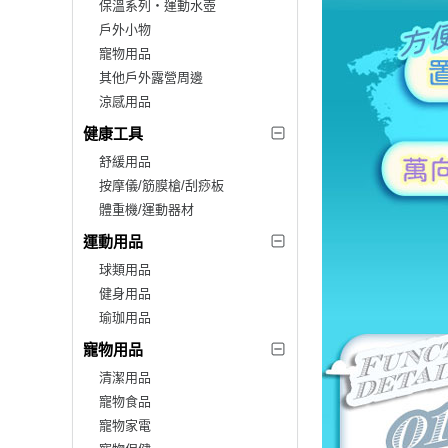
保溫系列‧運動水壺
戶外小物
寵物用品
其他戶外露營周邊
涼感用品
健康工具
舒緩用品
按摩儀/筋膜槍/刮痧板
體重機/運動器材
運動用品
球類用品
健身用品
瑜珈用品
寵物用品
清潔用品
寵物食品
寵物家電