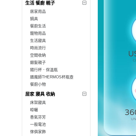
生活 餐廚 親子
居家用品
鍋具
餐廚生活
寵物用品
生活寢具
時尚流行
空間收納
銀髮親子
隨行杯．保溫瓶
膳魔師THERMOS杯瓶壺
餐廚小物
居家 寢具 收納
床架寢具
晾曬
香氣芬芳
一般電池
傢俱家飾