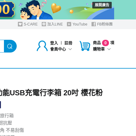
展開廣告
S-CARE
加入LINE
YouTube
FB粉絲團
商品
項
登入
︱
註冊
0
購物車
會員中心
多功能USB充電行李箱 20吋 櫻花粉
旅行箱
輕韌抗壓
角 不易刮傷