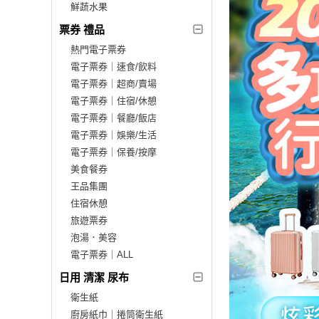
鮮蔬水果
票券 禮品
熱門電子票券
電子票券｜速食/飲料
電子票券｜超商/賣場
電子票券｜住宿/休憩
電子票券｜餐廳/飯店
電子票券｜娛樂/生活
電子票券｜保養/按摩
美食餐券
王品集團
住宿休憩
旅遊票券
泡湯．美容
電子票券｜ALL
日用 清潔 尿布
衛生紙
廚房紙巾｜捲筒衛生紙