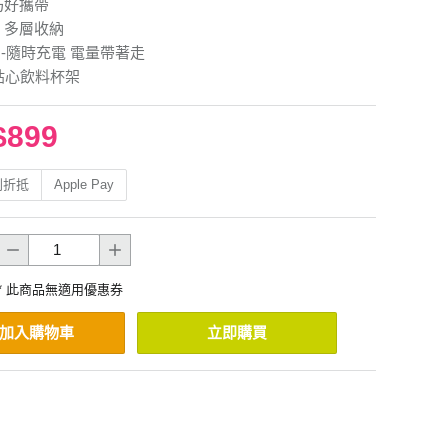
巧好攜帶
 多層收納
口-隨時充電 電量帶著走
貼心飲料杯架
$899
利折抵
Apple Pay
* 此商品無適用優惠券
加入購物車
立即購買