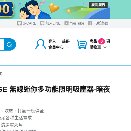
展開廣告
S-CARE
加入LINE
YouTube
FB粉絲團
商品
項
登入
︱
註冊
0
購物車
會員中心
黑
IDGE 無線迷你多功能照明吸塵器-暗夜
、吹塵、打氣一應俱全
滿足各種生活需求
明 清潔零死角