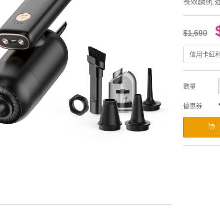
長效續航 
$1,690
信用卡紅
數量
優惠券