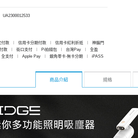
︱
UA2300012533
次付款
︱
信用卡分期付款
︱
信用卡紅利折抵
︱
神腦門
y付款
︱
街口支付
︱
Pi拍錢包
︱
台灣Pay
︱
全盈
全支付
︱
Apple Pay
︱
銀角零卡-無卡分期
︱
iPASS
商品介紹
規格