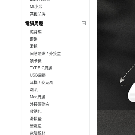
MI小米
其他品牌
電腦周邊
隨身碟
鍵盤
滑鼠
固態硬碟 / 外接盒
讀卡機
TYPE C周邊
USB周邊
耳機 / 麥克風
喇叭
Mac周邊
外接硬碟盒
收納包
滑鼠墊
筆電包
電腦線材