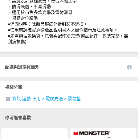
．護腕設計減輕疲勞，符合人體工學
．防滑底層，不易滑動
．適用於市售多款光學及雷射滑鼠
．鼠標定位精準
●保固說明：除新品瑕疵外拆封恕不退換。
●使用前請確實遵從產品說明書內之操作指示及注意事項。
●如需辦理退換貨，包裝與配件須完整(商品配件、包裝完整，無
刮痕損傷)。
配送與退換貨需知
相關分類
資訊 遊戲 車用
>
電腦周邊
>
滑鼠墊
你可能會喜歡