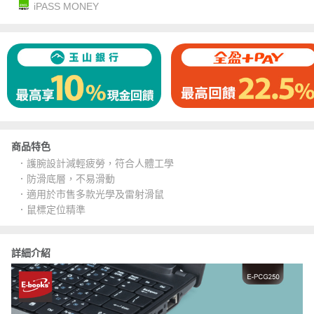
iPASS MONEY
商品特色
．護腕設計減輕疲勞，符合人體工學
．防滑底層，不易滑動
．適用於市售多款光學及雷射滑鼠
．鼠標定位精準
詳細介紹