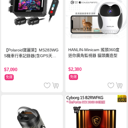
HANLIN-Minicam 搖頭360度
【Polaroid寶麗萊】MS283WG
迷你廣角監視器 貓頭鷹造型
S機車行車記錄器(含GPS天線)-
內附32G卡 (MS279WG升級款
新小蜂鷹)
$2,380
$7,090
免運
免運