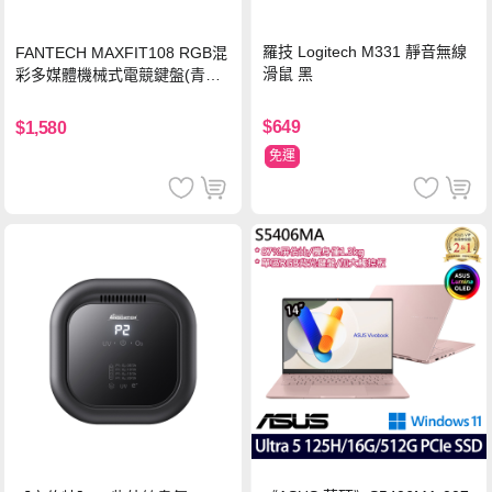
羅技 Logitech M331 靜音無線
FANTECH MAXFIT108 RGB混
滑鼠 黑
彩多媒體機械式電競鍵盤(青軸)
有線鍵盤(中文版)
$649
$1,580
免運