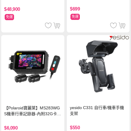
固) 12V/24V皆可使用
U 16G 512G SSD
$699
$48,900
免運
免運
yesido C331 自行車/機車手機
【Polaroid寶麗萊】MS283WG
支架
S機車行車記錄器-內附32G卡
(MS279WG升級款 新小蜂鷹)
$550
$6,090