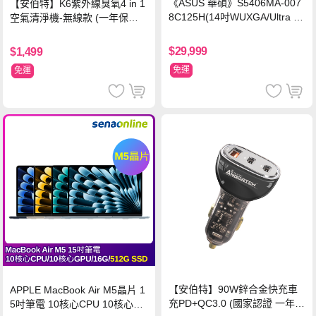
《ASUS 華碩》S5406MA-007
【安伯特】K6紫外線臭氧4 in 1
8C125H(14吋WUXGA/Ultra 5
空氣清淨機-無線款 (一年保固)
125H/16G/512G PCIe SSD/Wi
車用空氣清淨機 紫外線抑菌 負
n11/二年保)
離子淨化
$29,999
$1,499
免運
免運
【安伯特】90W鋅合金快充車
APPLE MacBook Air M5晶片 1
充PD+QC3.0 (國家認證 一年保
5吋筆電 10核心CPU 10核心GP