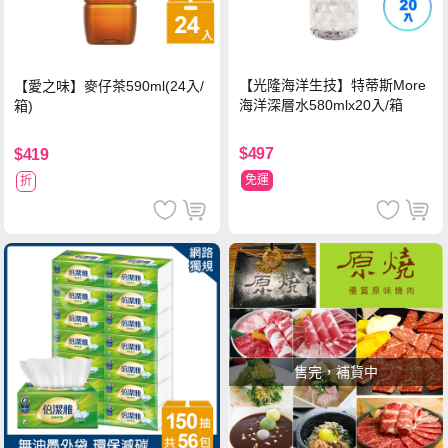
【光隆海洋生技】特蒂斯More
【愛之味】麥仔茶590ml(24入/
海洋深層水580mlx20入/箱
箱)
$497
$419
免運
折
售完，補貨中