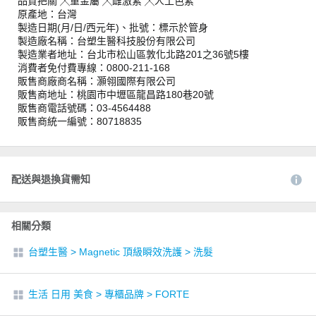
品質把關 ╳重金屬 ╳雌激素 ╳人工色素
原產地：台灣
製造日期(月/日/西元年)、批號：標示於管身
製造廠名稱：台塑生醫科技股份有限公司
製造業者地址：台北市松山區敦化北路201之36號5樓
消費者免付費專線：0800-211-168
販售商廠商名稱：灝翎國際有限公司
販售商地址：桃園市中壢區龍昌路180巷20號
販售商電話號碼：03-4564488
販售商統一編號：80718835
配送與退換貨需知
相關分類
台塑生醫
>
Magnetic 頂級瞬效洗護
>
洗髮
生活 日用 美食
>
專櫃品牌
>
FORTE