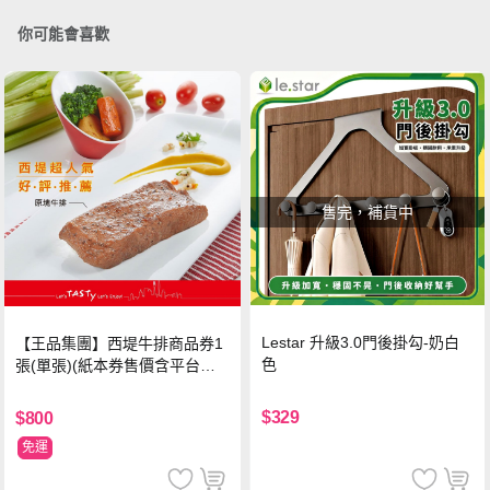
你可能會喜歡
售完，補貨中
Lestar 升級3.0門後掛勾-奶白
【王品集團】西堤牛排商品券1
色
張(單張)(紙本券售價含平台物
流處理費用)
$329
$800
免運