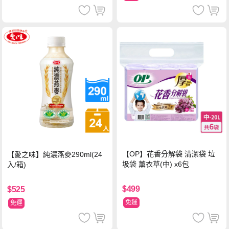
【OP】花香分解袋 清潔袋 垃
【愛之味】純濃燕麥290ml(24
圾袋 薰衣草(中) x6包
入/箱)
$499
$525
免運
免運