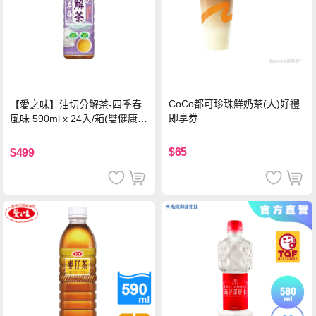
CoCo都可珍珠鮮奶茶(大)好禮
【愛之味】油切分解茶-四季春
即享券
風味 590ml x 24入/箱(雙健康認
證四季春茶)
$65
$499