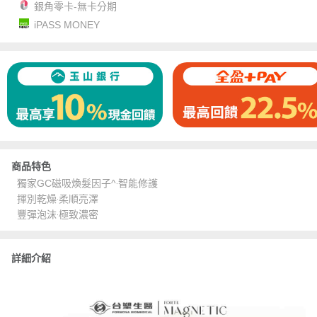
銀角零卡-無卡分期
iPASS MONEY
商品特色
獨家GC磁吸煥髮因子^‧智能修護
揮別乾燥‧柔順亮澤
豐彈泡沫‧極致濃密
詳細介紹