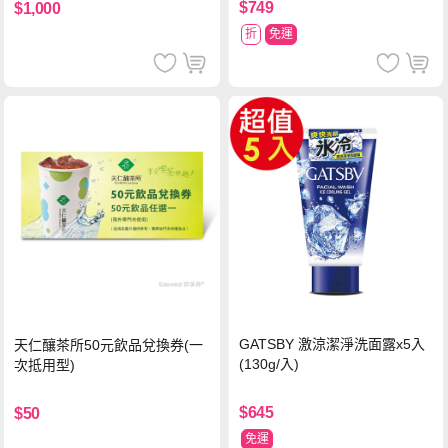
$749
$1,000
折
免運
GATSBY 激涼潔淨洗面露x5入
天仁釀茶所50元飲品兌換券(一
(130g/入)
次抵用型)
$645
$50
免運