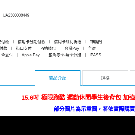
︱
UA2300008449
次付款
︱
信用卡分期付款
︱
信用卡紅利折抵
︱
神腦門
y付款
︱
街口支付
︱
Pi拍錢包
︱
台灣Pay
︱
全盈
全支付
︱
Apple Pay
︱
銀角零卡-無卡分期
︱
iPASS
商品介紹
規格
15.6吋 極限跑酷 運動休閒學生後背包 
部分圖片為示意圖，將依實際購買