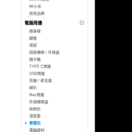
MI小米
其他品牌
電腦周邊
隨身碟
鍵盤
滑鼠
固態硬碟 / 外接盒
讀卡機
TYPE C周邊
USB周邊
耳機 / 麥克風
喇叭
Mac周邊
外接硬碟盒
收納包
滑鼠墊
筆電包
電腦線材