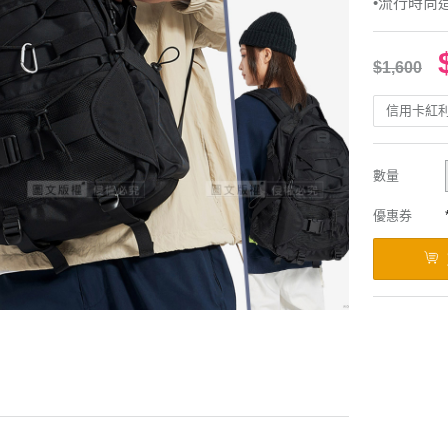
•流行時尚
$1,600
信用卡紅
數量
優惠券