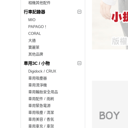
相機其他配件
行車記錄器
MIO
PAPAGO！
CORAL
大通
寶麗萊
其他品牌
車用3C / 小物
Digidock / CRUX
車用吸塵器
車用清淨機
車用輪胎安全用品
車用配件 / 雨刷
車用緊急電源
車用吸塵 / 清潔
車用美容 / 香氛
車用車充 / 車架