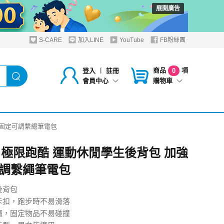
展開廣告
S-CARE
加入LINE
YouTube
FB粉絲團
商品
項
登入
︱
註冊
0
購物車
會員中心
加強固定可調繫繩筆電包
6吋 極限跑酷 運動休閒學生後背包 加強
調繫繩筆電包
後背包
卡扣，跑步時不易滑落
繩，固定物品不易碰撞