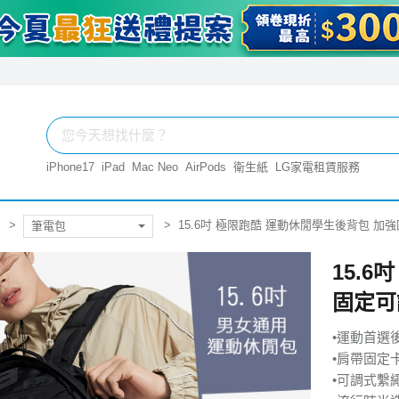
iPhone17
iPad
Mac Neo
AirPods
衛生紙
LG家電租賃服務
15.6吋 極限跑酷 運動休閒學生後背包 
筆電包
15.
固定可
•運動首選
•肩帶固定
•可調式繫