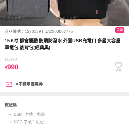
免運
商品編號：1320139 | UA2300007775
15.6吋 都會通勤 防震防潑水 外置USB充電口 多層大容量
筆電包 後背包(經典黑)
1,190
$
990
$
收藏
※不適用優惠券
檢驗碼
BSMI 字號：
免驗
NCC 字號：
免驗