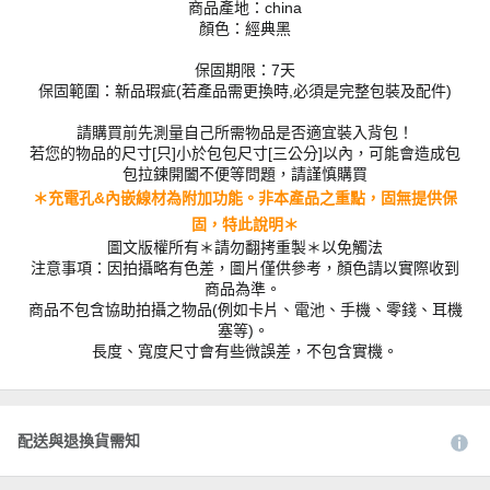
商品產地：china
顏色：經典黑
保固期限：7天
保固範圍：新品瑕疵(若產品需更換時,必須是完整包裝及配件)
請購買前先測量自己所需物品是否適宜裝入背包！
若您的物品的尺寸[只]小於包包尺寸[三公分]以內，可能會造成包
包拉鍊開闔不便等問題，請謹慎購買
＊充電孔&內嵌線材為附加功能。非本產品之重點，固無提供保
固，特此說明＊
圖文版權所有＊請勿翻拷重製＊以免觸法
注意事項：因拍攝略有色差，圖片僅供參考，顏色請以實際收到
商品為準。
商品不包含協助拍攝之物品(例如卡片、電池、手機、零錢、耳機
塞等)。
長度、寬度尺寸會有些微誤差，不包含實機。
配送與退換貨需知