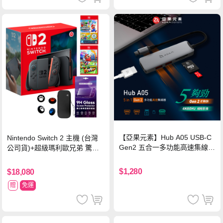
【亞果元素】Hub A05 USB-C
Nintendo Switch 2 主機 (台灣
Gen2 五合一多功能高速集線
公司貨)+超級瑪利歐兄弟 驚奇
器-灰
同遊鈴鈴公園 中文版+瑪利歐網
球 狂熱 中文版
$1,280
$18,080
贈
免運