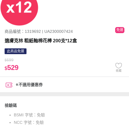
免運
商品編號：1319692 | UA2300007424
適膚克林 粗紙軸棉花棒 200支*12盒
此商品免運
699
$
529
$
收藏
※不適用優惠券
檢驗碼
BSMI 字號：
免驗
NCC 字號：
免驗