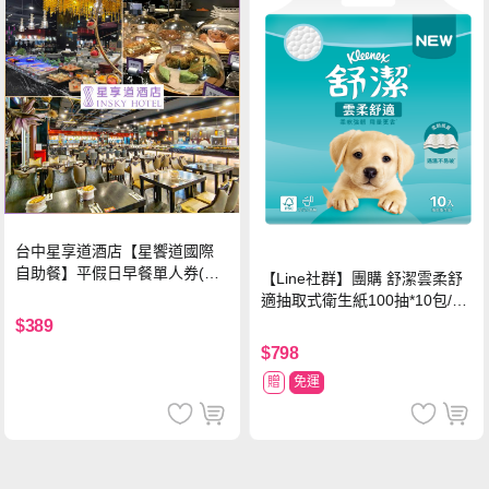
台中星享道酒店【星饗道國際
自助餐】平假日早餐單人券(M
【Line社群】團購 舒潔雲柔舒
O26)
適抽取式衛生紙100抽*10包/6
串*箱
$389
$798
贈
免運