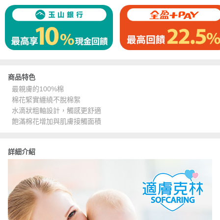
商品特色
最親膚的100%棉
棉花緊實纏繞不脫棉絮
水滴狀粗軸設計，觸感更舒適
飽滿棉花增加與肌膚接觸面積
詳細介紹