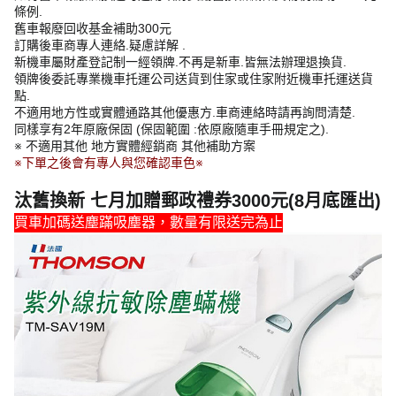
條例.
舊車報廢回收基金補助300元
訂購後車商專人連絡.疑慮詳解 .
新機車屬財產登記制一經領牌.不再是新車.皆無法辦理退換貨.
領牌後委託專業機車托運公司送貨到住家或住家附近機車托運送貨
點.
不適用地方性或實體通路其他優惠方.車商連絡時請再詢問清楚.
同樣享有2年原廠保固 (保固範圍 :依原廠隨車手冊規定之).
※ 不適用其他 地方實體經銷商 其他補助方案
※下單之後會有專人與您確認車色※
汰舊換新 七月加贈郵政禮券3000元(8月底匯出)
買車加碼送塵蹣吸塵器，數量有限送完為止