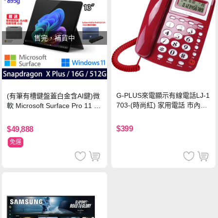
售完，補貨中
G-PLUS來電顯示有線電話LJ-1
(有筆有槽鍵盤蓋白金含AI鍵)微
703-(時尚紅) 家用電話 市內電
軟 Microsoft Surface Pro 11 (S
話 桌上電話
napdragon X Plus/16G/512G)
石墨黑
$399
$49,888
免運