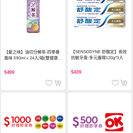
【SENSODYNE 舒酸定】長效
【愛之味】油切分解茶-四季春
抗敏牙膏-多元護理120g*3入
風味 590ml x 24入/箱(雙健康認
證四季春茶)
$439
$499