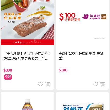
美廉社100元好禮即享券(餘額
【王品集團】西堤牛排商品券1
型)
張(單張)(紙本券售價含平台物
流處理費用)
$100
$800
免運