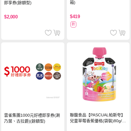
箱)
即享券(餘額型)
$419
$2,000
折
聯馥食品【PASCUAL帕斯夸】
雲雀集團1000元好禮即享券(涮
兒童草莓香蕉優格(袋裝)80g/袋
乃葉、古拉爵)(餘額型)
x24入