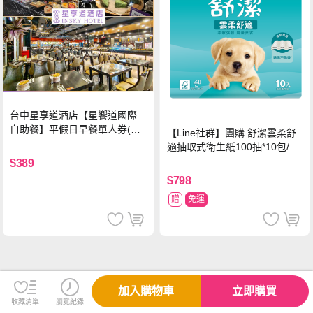
台中星享道酒店【星饗道國際
自助餐】平假日早餐單人券(M
【Line社群】團購 舒潔雲柔舒
O26)
適抽取式衛生紙100抽*10包/6
串*箱
$389
$798
贈
免運
加入購物車
立即購買
收藏清單
瀏覽紀錄