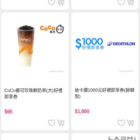
迪卡儂1000元好禮即享券(餘額
CoCo都可珍珠鮮奶茶(大)好禮
型)
即享券
$1,000
$65