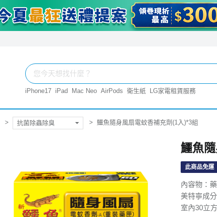
iPhone17
iPad
Mac Neo
AirPods
衛生紙
LG家電租賃服務
鱷魚隨身風扇電蚊香補充劑(1入)*3組
抗菌除蟲除臭
鱷魚隨
此商品免運
內容物：藥
美特寧成分
室內30立