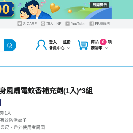
展開廣告
S-CARE
加入LINE
YouTube
FB粉絲團
商品
項
登入
︱
註冊
0
購物車
會員中心
身風扇電蚊香補充劑(1入)*3組
劑1入
有效防治蚊子
方公尺、戶外使用者周圍