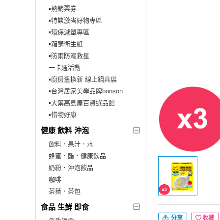
▪︎熱銷票券
▪︎特談激省好物專區
▪︎環保減塑專區
▪︎箱購衛生紙
▪︎防雨防潮救星
一卡通活動
▪︎廚房舊換新 線上鍋具展
▪︎台灣居家美學品牌bonson
▪︎大葉高島屋百貨選品館
▪︎惜物好康
健康 飲料 沖泡
飲料．果汁．水
蜂蜜．醋．健康飲品
奶粉．沖泡飲品
咖啡
茶葉．茶包
食品 生鮮 即食
分享
收藏