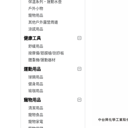
保溫系列‧運動水壺
戶外小物
寵物用品
其他戶外露營周邊
涼感用品
健康工具
舒緩用品
按摩儀/筋膜槍/刮痧板
體重機/運動器材
運動用品
球類用品
健身用品
瑜珈用品
寵物用品
清潔用品
寵物食品
寵物家電