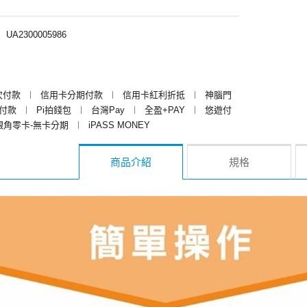
︱
UA2300005986
次付款
︱
信用卡分期付款
︱
信用卡紅利折抵
︱
神腦門
y付款
︱
Pi拍錢包
︱
台灣Pay
︱
全盈+PAY
︱
悠遊付
銀角零卡-無卡分期
︱
iPASS MONEY
商品介紹
規格