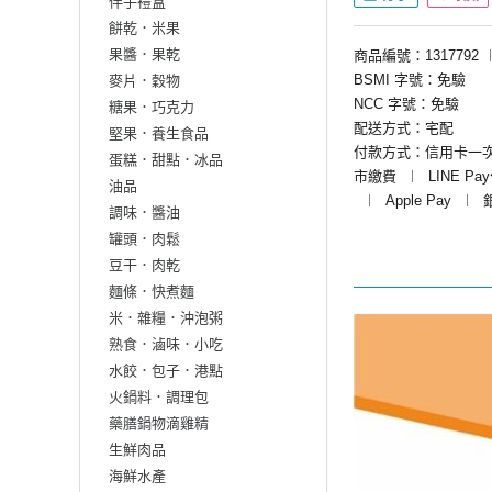
伴手禮盒
餅乾．米果
果醬．果乾
商品編號：1317792
BSMI 字號：免驗
麥片．穀物
NCC 字號：免驗
糖果．巧克力
配送方式：宅配
堅果．養生食品
付款方式：信用卡一
蛋糕．甜點．冰品
市繳費
︱
LINE Pa
油品
︱
Apple Pay
︱
調味．醬油
罐頭．肉鬆
豆干．肉乾
麵條．快煮麵
米．雜糧．沖泡粥
熟食．滷味．小吃
水餃．包子．港點
火鍋料．調理包
藥膳鍋物滴雞精
生鮮肉品
海鮮水產