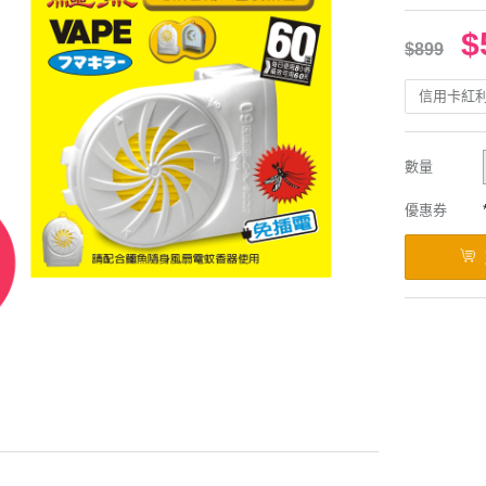
$
$899
信用卡紅
數量
優惠券