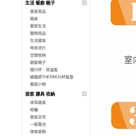
生活 餐廚 親子
居家用品
鍋具
餐廚生活
寵物用品
生活寢具
時尚流行
空間收納
銀髮親子
隨行杯．保溫瓶
膳魔師THERMOS杯瓶壺
餐廚小物
居家 寢具 收納
床架寢具
晾曬
香氣芬芳
一般電池
傢俱家飾