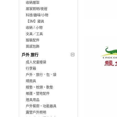
收納層架
居家照明/夜燈
科技/趣味/小物
【3M】寢具
收納 / 小物
文具／工具
服裝配件
質感包飾
戶外 旅行
成人兒童睡袋
行李箱
戶外．旅行．包．袋
晴雨具
睡墊‧枕頭‧軟墊
帳篷‧營地配件
燈具用品
戶外餐廚‧功能器具
露營戶外照明