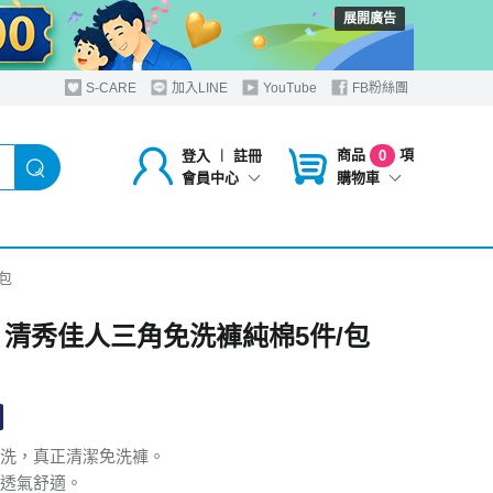
展開廣告
S-CARE
加入LINE
YouTube
FB粉絲團
商品
項
登入
︱
註冊
0
購物車
會員中心
3包
 清秀佳人三角免洗褲純棉5件/包
洗，真正清潔免洗褲。
透氣舒適。