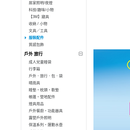
居家照明/夜燈
科技/趣味/小物
【3M】寢具
收納 / 小物
文具／工具
服裝配件
質感包飾
戶外 旅行
成人兒童睡袋
行李箱
戶外．旅行．包．袋
晴雨具
睡墊‧枕頭‧軟墊
帳篷‧營地配件
燈具用品
戶外餐廚‧功能器具
露營戶外照明
保溫系列‧運動水壺