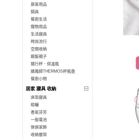
居家用品
鍋具
餐廚生活
寵物用品
生活寢具
時尚流行
空間收納
銀髮親子
隨行杯．保溫瓶
膳魔師THERMOS杯瓶壺
餐廚小物
居家 寢具 收納
床架寢具
晾曬
香氣芬芳
一般電池
傢俱家飾
收納層架