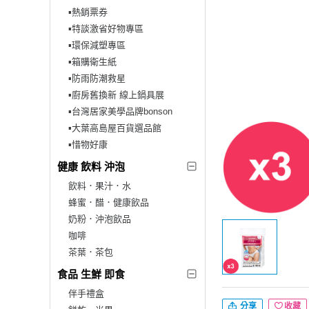
▪︎熱銷票券
▪︎特談激省好物專區
▪︎環保減塑專區
▪︎箱購衛生紙
▪︎防雨防潮救星
▪︎廚房舊換新 線上鍋具展
▪︎台灣居家美學品牌bonson
▪︎大葉高島屋百貨選品館
▪︎惜物好康
健康 飲料 沖泡
飲料．果汁．水
蜂蜜．醋．健康飲品
奶粉．沖泡飲品
咖啡
茶葉．茶包
食品 生鮮 即食
伴手禮盒
分享
收藏