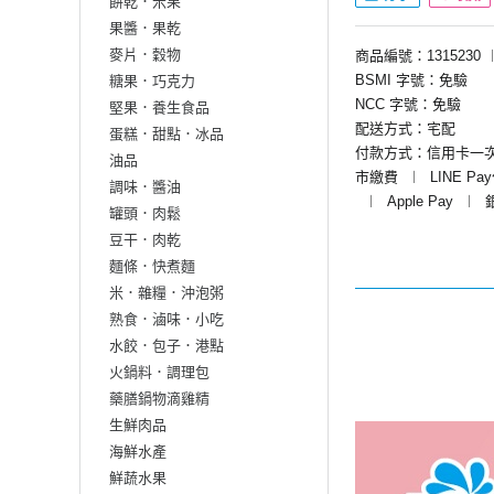
餅乾．米果
果醬．果乾
麥片．穀物
商品編號：1315230
BSMI 字號：免驗
糖果．巧克力
NCC 字號：免驗
堅果．養生食品
配送方式：宅配
蛋糕．甜點．冰品
付款方式：信用卡一
油品
市繳費
︱
LINE Pa
調味．醬油
︱
Apple Pay
︱
罐頭．肉鬆
豆干．肉乾
麵條．快煮麵
米．雜糧．沖泡粥
熟食．滷味．小吃
水餃．包子．港點
火鍋料．調理包
藥膳鍋物滴雞精
生鮮肉品
海鮮水產
鮮蔬水果