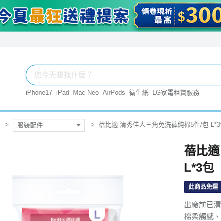
iPhone17
iPad
Mac Neo
AirPods
衛生紙
LG家電租賃服務
蓓比適 清秀佳人三角免洗褲純棉5件/包 L*
服裝配件
蓓比適
L*3包
此商品免運
出廠前已清
棉柔觸感、