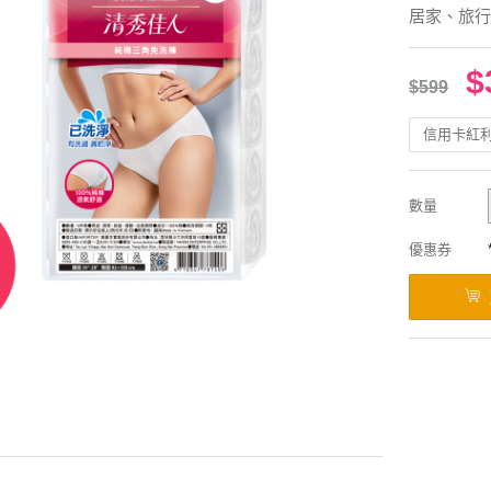
居家、旅行
$
$599
信用卡紅
數量
優惠券