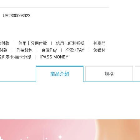
︱
UA2300003923
次付款
︱
信用卡分期付款
︱
信用卡紅利折抵
︱
神腦門
y付款
︱
Pi拍錢包
︱
台灣Pay
︱
全盈+PAY
︱
悠遊付
銀角零卡-無卡分期
︱
iPASS MONEY
商品介紹
規格