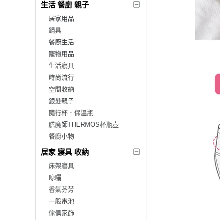
生活 餐廚 親子
居家用品
鍋具
餐廚生活
寵物用品
生活寢具
時尚流行
空間收納
銀髮親子
隨行杯．保溫瓶
膳魔師THERMOS杯瓶壺
餐廚小物
居家 寢具 收納
床架寢具
晾曬
香氣芬芳
一般電池
傢俱家飾