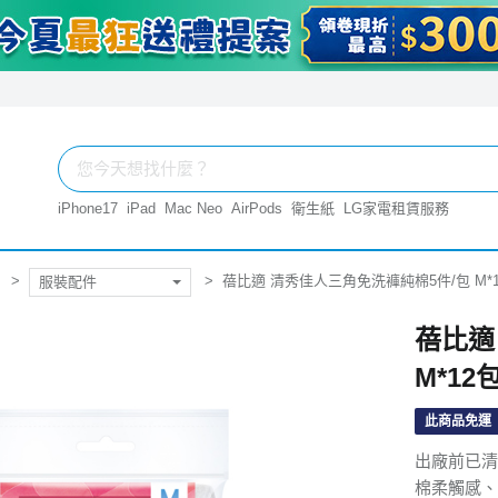
iPhone17
iPad
Mac Neo
AirPods
衛生紙
LG家電租賃服務
蓓比適 清秀佳人三角免洗褲純棉5件/包 M*
服裝配件
蓓比適
M*12
此商品免運
出廠前已清
棉柔觸感、