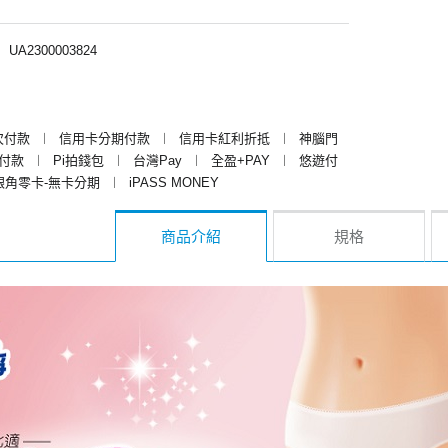
︱
UA2300003824
次付款
︱
信用卡分期付款
︱
信用卡紅利折抵
︱
神腦門
y付款
︱
Pi拍錢包
︱
台灣Pay
︱
全盈+PAY
︱
悠遊付
銀角零卡-無卡分期
︱
iPASS MONEY
商品介紹
規格