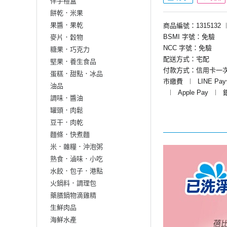
伴手禮盒
餅乾．米果
果醬．果乾
商品編號：1315132
BSMI 字號：免驗
麥片．穀物
NCC 字號：免驗
糖果．巧克力
配送方式：宅配
堅果．養生食品
付款方式：信用卡一
蛋糕．甜點．冰品
市繳費
︱
LINE Pa
油品
︱
Apple Pay
︱
調味．醬油
罐頭．肉鬆
豆干．肉乾
麵條．快煮麵
米．雜糧．沖泡粥
熟食．滷味．小吃
水餃．包子．港點
火鍋料．調理包
藥膳鍋物滴雞精
生鮮肉品
海鮮水產