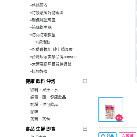
▪︎熱銷票券
▪︎特談激省好物專區
▪︎環保減塑專區
▪︎箱購衛生紙
▪︎防雨防潮救星
一卡通活動
▪︎廚房舊換新 線上鍋具展
▪︎台灣居家美學品牌bonson
▪︎大葉高島屋百貨選品館
▪︎惜物好康
健康 飲料 沖泡
飲料．果汁．水
蜂蜜．醋．健康飲品
奶粉．沖泡飲品
咖啡
茶葉．茶包
食品 生鮮 即食
分享
收藏