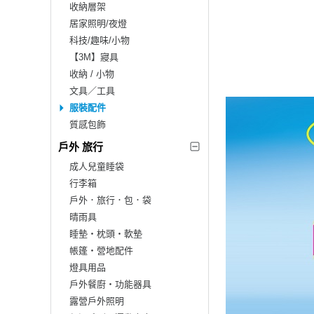
收納層架
居家照明/夜燈
科技/趣味/小物
【3M】寢具
收納 / 小物
文具／工具
服裝配件
質感包飾
戶外 旅行
成人兒童睡袋
行李箱
戶外．旅行．包．袋
晴雨具
睡墊‧枕頭‧軟墊
帳篷‧營地配件
燈具用品
戶外餐廚‧功能器具
露營戶外照明