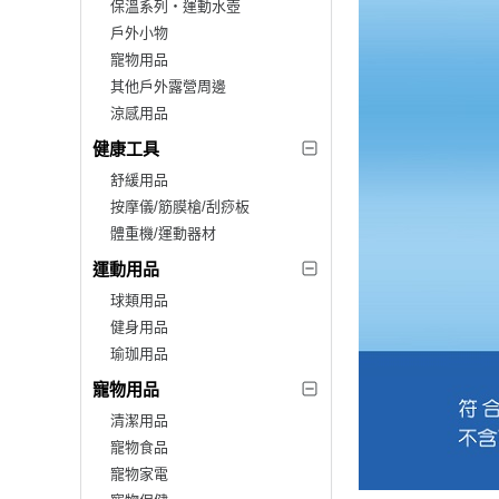
保溫系列‧運動水壺
戶外小物
寵物用品
其他戶外露營周邊
涼感用品
健康工具
舒緩用品
按摩儀/筋膜槍/刮痧板
體重機/運動器材
運動用品
球類用品
健身用品
瑜珈用品
寵物用品
清潔用品
寵物食品
寵物家電