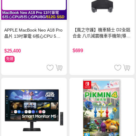
【風之守護】機車騎士 D2全鋁
APPLE MacBook Neo A18 Pro
合金 八爪減震機車手機架(導航
晶片 13吋筆電 6核心CPU 5核
架 手機支架 外送員必備 機車
心GPU 8G 512G SSD
族)
$699
$25,400
免運