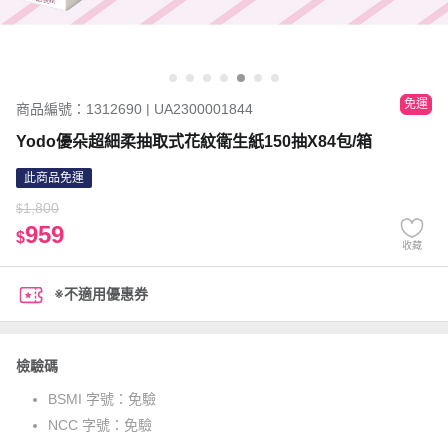
免運
商品編號：1312690 | UA2300001844
Yodo優朵超細柔抽取式花紋衛生紙150抽X84包/箱
此商品免運
1,800
$
959
$
收藏
※不適用優惠券
檢驗碼
BSMI 字號：
免驗
NCC 字號：
免驗