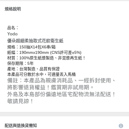
規格說明
品名：
Yodo
優朵超細柔抽取式花紋衛生紙
規格：150抽X14包X6串/箱
紙幅：190mmx190mm (CNS許可差±5%)
材質：100%原生紙漿製造、非混漿再生紙！
保存期限：5年
產地：台灣製造、品質有保證
本產品可分散於水中，可適量丟入馬桶
備註：本產品為親膚消耗品、一經拆封使用、
將影響退貨權益！鑑賞期非試用期。
外島及本島部份偏遠地區宅配物流無法配送！
敬請見諒！
配送與退換貨需知