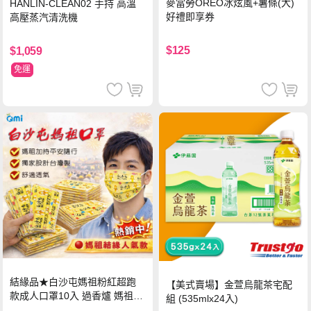
麥當勞OREO冰炫風+薯條(大)
HANLIN-CLEAN02 手持 高溫
好禮即享券
高壓蒸汽清洗機
$125
$1,059
免運
結緣品★白沙屯媽祖粉紅超跑
【美式賣場】金萱烏龍茶宅配
款成人口罩10入 過香爐 媽祖加
組 (535mlx24入)
持