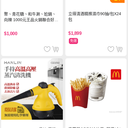
立得清酒精擦濕巾90抽/包X24
聚、青花驕、和牛涮、尬鍋、
包
向辣 1000元王品火鍋聯合好禮
即享券(一次抵用型)
$1,899
$1,000
免運