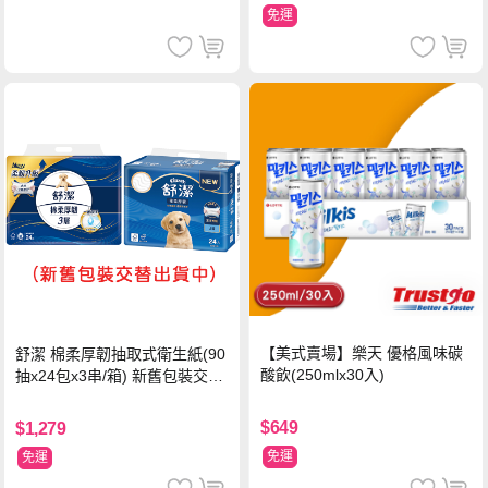
免運
【美式賣場】樂天 優格風味碳
舒潔 棉柔厚韌抽取式衛生紙(90
酸飲(250mlx30入)
抽x24包x3串/箱) 新舊包裝交替
出貨
$649
$1,279
免運
免運