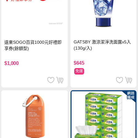
GATSBY 激涼潔淨洗面露x5入
遠東SOGO百貨1000元好禮即
(130g/入)
享券(餘額型)
$645
$1,000
免運