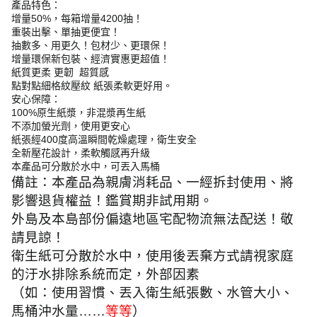
產品特色：
增量50%，每箱增量4200抽！
重裝出擊、單抽更便宜！
抽數多、用更久！包材少、更環保！
增量環保新包裝、經濟實惠更超值！
紙質更柔 更韌 超質感
點對點細格紋壓紋 紙張柔軟更好用。
安心保障：
100%原生紙漿，非混漿再生紙
不添加螢光劑，使用更安心
紙張經400度高溫瞬間乾燥處理，衛生安全
全新壓花設計，柔軟觸感再升級
本產品可分散於水中，可丟入馬桶
備註：本產品為親膚消耗品、一經拆封使用、將
影響退貨權益！鑑賞期非試用期。
外島及本島部份偏遠地區宅配物流無法配送！敬
請見諒！
衛生紙可分散於水中，使用後丟棄方式請視家庭
的汙水排除系統而定，外部因素
（
如
：
使用習慣
、
丟入衛生紙張數
、
水管大小
、
馬桶沖水量
……
等等
）