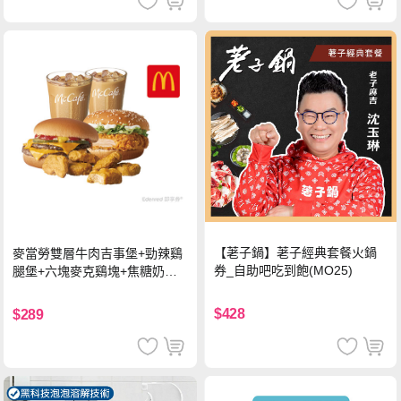
【荖子鍋】荖子經典套餐火鍋
麥當勞雙層牛肉吉事堡+勁辣鷄
券_自助吧吃到飽(MO25)
腿堡+六塊麥克鷄塊+焦糖奶茶
(冰)*2 好禮即享券
$428
$289