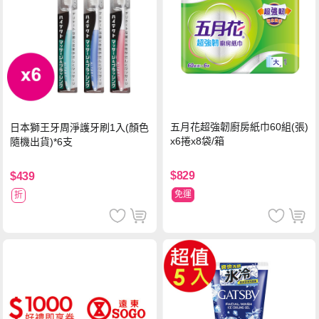
五月花超強韌廚房紙巾60組(張)
日本獅王牙周淨護牙刷1入(顏色
x6捲x8袋/箱
隨機出貨)*6支
$829
$439
免運
折