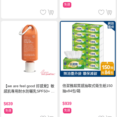
免運
倍潔雅超質感抽取式衛生紙150
【we are feel good 好感覺】敏
抽x84包/箱
感肌專用耐水防曬乳SPF50+ 7
5ml/瓶 X1瓶
$939
$639
免運
免運