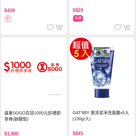
$829
$439
免運
折
GATSBY 激涼潔淨洗面露x5入
遠東SOGO百貨1000元好禮即
(130g/入)
享券(餘額型)
$645
$1,000