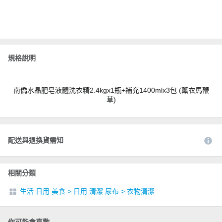
規格說明
南僑水晶肥皂液體洗衣精2.4kgx1瓶+補充1400mlx3包 (薰衣馬鞭
草)
配送與退換貨需知
相關分類
生活 日用 美食
>
日用 清潔 尿布
>
衣物清潔
你可能會喜歡