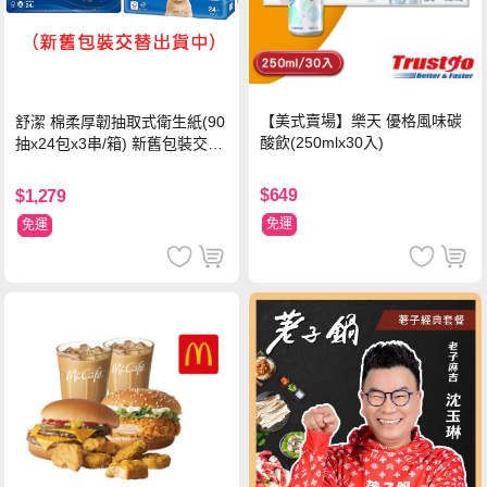
【美式賣場】樂天 優格風味碳
舒潔 棉柔厚韌抽取式衛生紙(90
酸飲(250mlx30入)
抽x24包x3串/箱) 新舊包裝交替
出貨
$649
$1,279
免運
免運