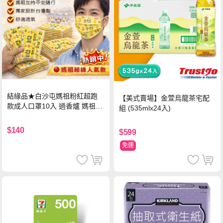
結緣品★白沙屯媽祖粉紅超跑
【美式賣場】金萱烏龍茶宅配
款成人口罩10入 過香爐 媽祖加
組 (535mlx24入)
持
$140
$599
免運