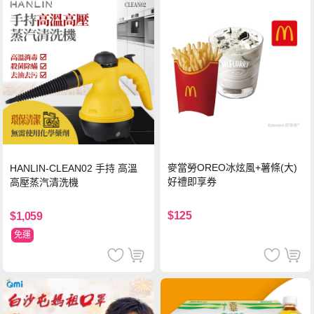
麥當勞OREO冰炫風+薯條(大)
HANLIN-CLEAN02 手持 高溫
好禮即享券
高壓蒸汽清洗機
$125
$1,059
免運