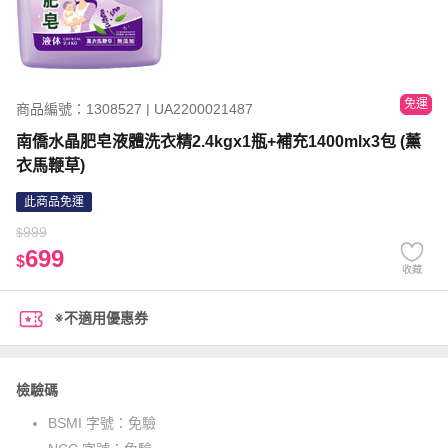
免運
商品編號：1308527 | UA2200021487
南僑水晶肥皂液體洗衣精2.4kgx1瓶+補充1400mlx3包 (薰
衣馬鞭草)
此商品免運
999
$
699
$
收藏
※不適用優惠券
檢驗碼
BSMI 字號：
免驗