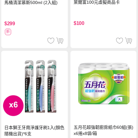
萊爾富100元虛擬商品卡
馬桶清潔慕斯500ml (2入組)
$100
$299
折
五月花超強韌廚房紙巾60組(張)
日本獅王牙周淨護牙刷1入(顏色
x6捲x8袋/箱
隨機出貨)*6支