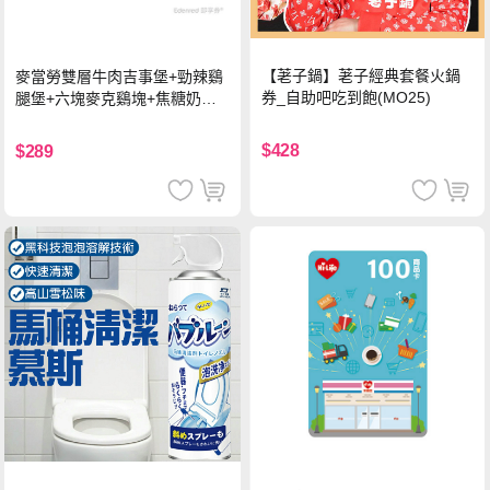
【荖子鍋】荖子經典套餐火鍋
麥當勞雙層牛肉吉事堡+勁辣鷄
券_自助吧吃到飽(MO25)
腿堡+六塊麥克鷄塊+焦糖奶茶
(冰)*2 好禮即享券
$428
$289