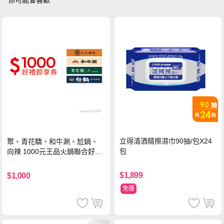
立得清酒精擦濕巾90抽/包X24
聚、青花驕、和牛涮、尬鍋、
包
向辣 1000元王品火鍋聯合好禮
即享券(一次抵用型)
$1,899
$1,000
免運