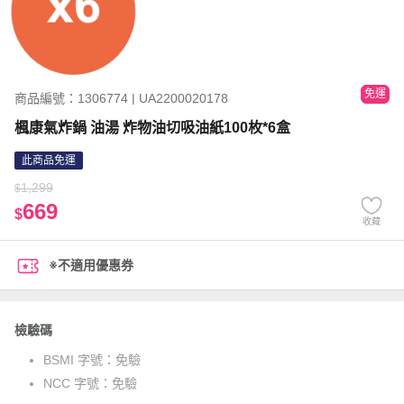
免運
商品編號：1306774 | UA2200020178
楓康氣炸鍋 油湯 炸物油切吸油紙100枚*6盒
此商品免運
1,299
$
669
$
收藏
※不適用優惠券
檢驗碼
BSMI 字號：
免驗
NCC 字號：
免驗