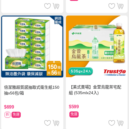
【美式賣場】金萱烏龍茶宅配
倍潔雅超質感抽取式衛生紙150
組 (535mlx24入)
抽x56包/箱
$599
$699
免運
折
免運