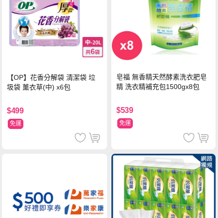
皂福 無香精天然酵素洗衣肥皂
【OP】花香分解袋 清潔袋 垃
精 洗衣精補充包1500gx8包
圾袋 薰衣草(中) x6包
$539
$499
免運
免運