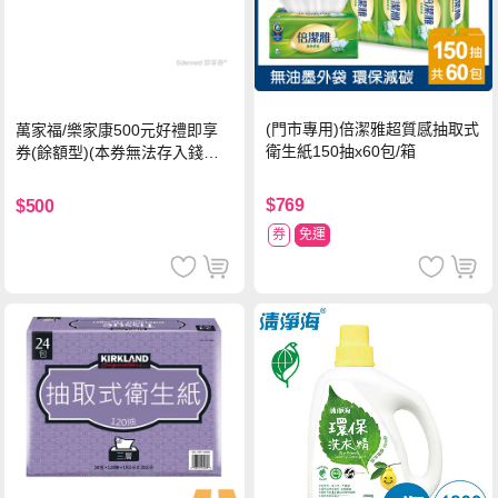
(門市專用)倍潔雅超質感抽取式
萬家福/樂家康500元好禮即享
衛生紙150抽x60包/箱
券(餘額型)(本券無法存入錢包
中使用)
$769
$500
券
免運