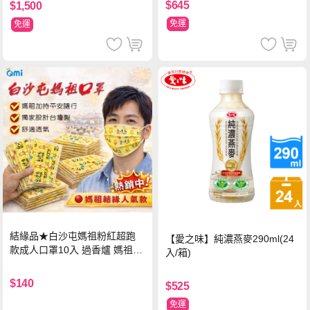
$645
$1,500
免運
免運
結緣品★白沙屯媽祖粉紅超跑
【愛之味】純濃燕麥290ml(24
款成人口罩10入 過香爐 媽祖加
入/箱)
持
$140
$525
免運