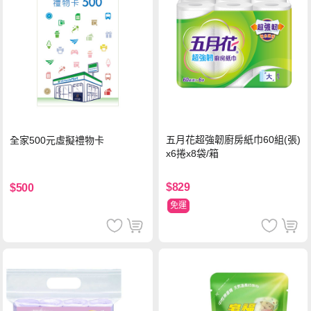
五月花超強韌廚房紙巾60組(張)
全家500元虛擬禮物卡
x6捲x8袋/箱
$829
$500
免運