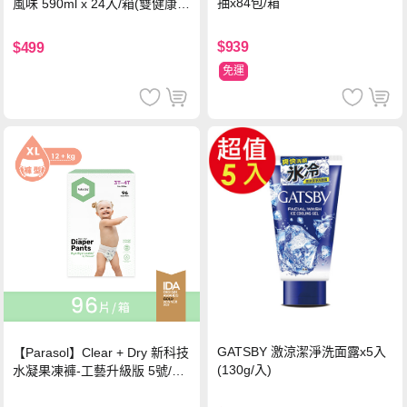
抽x84包/箱
風味 590ml x 24入/箱(雙健康認
證四季春茶)
$939
$499
免運
GATSBY 激涼潔淨洗面露x5入
【Parasol】Clear + Dry 新科技
(130g/入)
水凝果凍褲-工藝升級版 5號/XL
超值禮盒組 (96片)