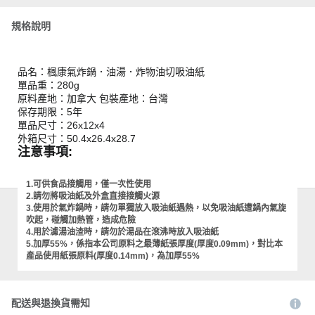
規格說明
品名：楓康氣炸鍋．油湯．炸物油切吸油紙
單品重：280g
原料產地：加拿大 包裝產地：台灣
保存期限：5年
單品尺寸：26x12x4
外箱尺寸：50.4x26.4x28.7
注意事項:
1.可供食品接觸用，僅一次性使用
2.請勿將吸油紙及外盒直接接觸火源
3.使用於氣炸鍋時，請勿單獨放入吸油紙遇熱，以免吸油紙遭鍋內氣旋
吹起，碰觸加熱管，造成危險
4.用於濾湯油渣時，請勿於湯品在滾沸時放入吸油紙
5.加厚55%，係指本公司原料之最薄紙張厚度(厚度0.09mm)，對比本
產品使用紙張原料(厚度0.14mm)，為加厚55%
配送與退換貨需知