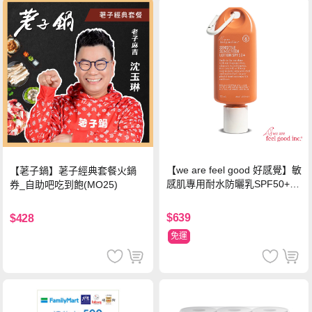
【we are feel good 好感覺】敏
【荖子鍋】荖子經典套餐火鍋
感肌專用耐水防曬乳SPF50+ 7
券_自助吧吃到飽(MO25)
5ml/瓶 X1瓶
$639
$428
免運