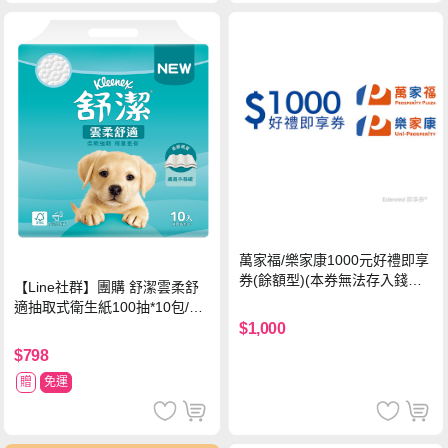
萬家福/樂家康1000元好禮即享
券(餘額型)(本券無法存入錢包
【Line社群】團購 舒潔雲柔舒
中使用)
適抽取式衛生紙100抽*10包/6
串*箱
$1,000
$798
贈
免運