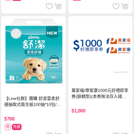
萬家福/樂家康1000元好禮即享
券(餘額型)(本券無法存入錢包
【Line社群】團購 舒潔雲柔舒
中使用)
適抽取式衛生紙100抽*10包/6
串*箱
$1,000
$798
贈
免運