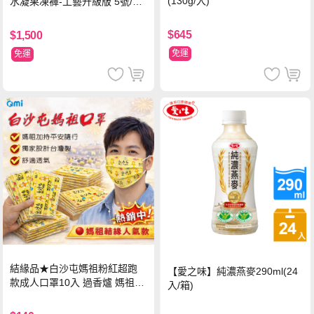
(130g/入)
水凝果凍褲-工藝升級版 5號/XL
超值禮盒組 (96片)
$645
$1,500
免運
免運
結緣品★白沙屯媽祖粉紅超跑
【愛之味】純濃燕麥290ml(24
款成人口罩10入 過香爐 媽祖加
入/箱)
持