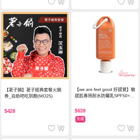
【we are feel good 好感覺】敏
【荖子鍋】荖子經典套餐火鍋
感肌專用耐水防曬乳SPF50+ 7
券_自助吧吃到飽(MO25)
5ml/瓶 X1瓶
$639
$428
免運