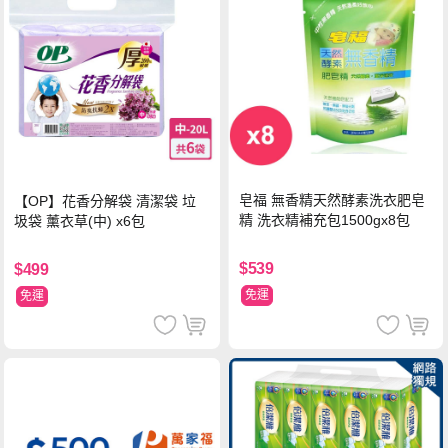
皂福 無香精天然酵素洗衣肥皂
【OP】花香分解袋 清潔袋 垃
精 洗衣精補充包1500gx8包
圾袋 薰衣草(中) x6包
$539
$499
免運
免運