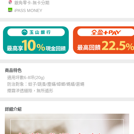
銀角零卡-無卡分期
iPASS MONEY
商品特色
適用坪數6-8坪(20g)
防治對象：蚊子/跳蚤/塵蟎/蟑螂/螞蟻/蒼蠅
煙霧滲透縫隙，無所遁形
詳細介紹