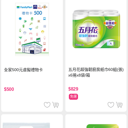
五月花超強韌廚房紙巾60組(張)
全家500元虛擬禮物卡
x6捲x8袋/箱
$829
$500
免運