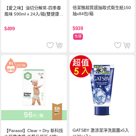
倍潔雅超質感抽取式衛生紙150
【愛之味】油切分解茶-四季春
抽x84包/箱
風味 590ml x 24入/箱(雙健康認
證四季春茶)
$939
$499
免運
GATSBY 激涼潔淨洗面露x5入
【Parasol】Clear + Dry 新科技