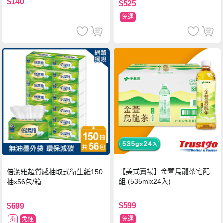
$140
$525
免運
【美式賣場】金萱烏龍茶宅配
倍潔雅超質感抽取式衛生紙150
組 (535mlx24入)
抽x56包/箱
$599
$699
免運
折
免運