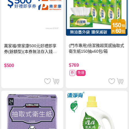
(門市專用)倍潔雅超質感抽取式
萬家福/樂家康500元好禮即享
衛生紙150抽x60包/箱
券(餘額型)(本券無法存入錢包
中使用)
$769
$500
券
免運