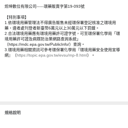
炟坤數位有限公司-----環藥販賣字第19-093號
【特別事項】
1.依環境用藥管理法不得廣告販售未經環保署登記核准之環境用
藥，違者處刊登者新臺幣6萬元以上30萬元以下罰鍰。
2.合法環境用藥應有環境用藥許可證字號，可至環保署化學局「環
境用藥許可證及病媒防治業網路查詢系統」
（https://mdc.epa.gov.tw/PublicInfo/）查詢。
3.環境用藥相關資訊可參考環保署化學局『環境用藥安全使用宣導
網』（
https://topic.epa.gov.tw/evsu/mp-8.html
）。
規格說明