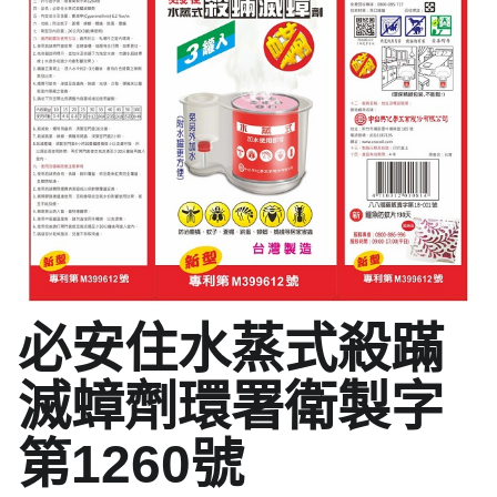
必安住水蒸式殺蹣
滅蟑劑環署衛製字
第1260號