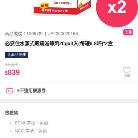
免運
商品編號：1306762 | UA2200020166
必安住水蒸式殺蹣滅蟑劑20gx3入(每罐6-8坪)*2盒
此商品免運
1,099
$
839
$
收藏
※不適用優惠券
檢驗碼
BSMI 字號：
免驗
NCC 字號：
免驗