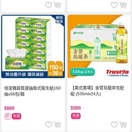
【美式賣場】金萱烏龍茶宅配
倍潔雅超質感抽取式衛生紙150
組 (535mlx24入)
抽x56包/箱
$599
$699
免運
折
免運