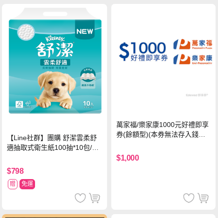
萬家福/樂家康1000元好禮即享
券(餘額型)(本券無法存入錢包
【Line社群】團購 舒潔雲柔舒
中使用)
適抽取式衛生紙100抽*10包/6
串*箱
$1,000
$798
贈
免運