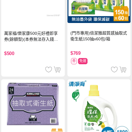
(門市專用)倍潔雅超質感抽取式
萬家福/樂家康500元好禮即享
衛生紙150抽x60包/箱
券(餘額型)(本券無法存入錢包
中使用)
$769
$500
券
免運