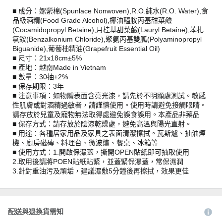
■ 成分：嫘縈棉(Spunlace Nonwoven),R.O.純水(R.O. Water),食
品級酒精(Food Grade Alcohol),椰油醯胺丙基甜菜鹼
(Cocamidopropyl Betaine),月桂基甜菜鹼(Lauryl Betaine),苯扎
氯銨(Benzalkonium Chloride),聚氨丙基雙胍(Polyaminopropyl
Biguanide),葡萄柚精油(Grapefruit Essential Oil)
■ 尺寸：21x18cm±5%
■ 產地：越南Made in Vietnam
■ 數量：30抽±2%
■ 保存期限：3年
■ 注意事項：如物體表面含亮光漆，請先於不明顯處測試。敏感
性肌膚或對酒精過敏者，請謹慎使用。使用時請避免接觸眼睛。
請存放於兒童及寵物無法取得處避免誤食誤用。本產品非藥品
■ 保存方式：請存放於陰涼乾燥處，避免高溫與陽光直射。
■ 用途：各種居家用品及家具之表面清潔擦拭。瓦斯爐、抽油煙
機、廚房磁磚、料理台、微波爐、餐桌、冰箱等
■ 使用方式：1.開啟保濕蓋，撕開OPEN貼紙即可抽取使用
2.取用後請將POEN貼紙貼緊，並蓋緊保濕蓋，常保濕潤
3.針對重油污及頑垢，建議濕敷5分鐘後再擦拭，效果更佳
配送與退換貨需知