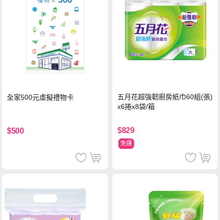
五月花超強韌廚房紙巾60組(張)
全家500元虛擬禮物卡
x6捲x8袋/箱
$829
$500
免運