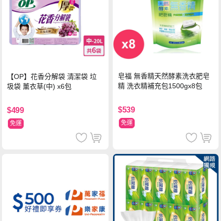
皂福 無香精天然酵素洗衣肥皂
【OP】花香分解袋 清潔袋 垃
精 洗衣精補充包1500gx8包
圾袋 薰衣草(中) x6包
$539
$499
免運
免運