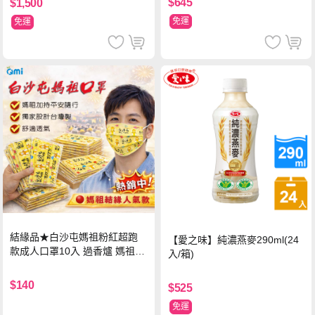
$645
$1,500
免運
免運
結緣品★白沙屯媽祖粉紅超跑
【愛之味】純濃燕麥290ml(24
款成人口罩10入 過香爐 媽祖加
入/箱)
持
$140
$525
免運