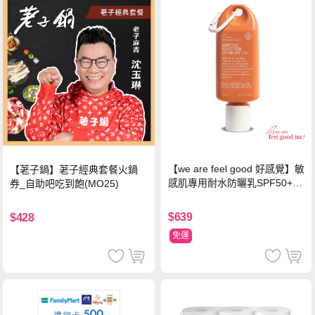
【we are feel good 好感覺】敏
【荖子鍋】荖子經典套餐火鍋
感肌專用耐水防曬乳SPF50+ 7
券_自助吧吃到飽(MO25)
5ml/瓶 X1瓶
$639
$428
免運