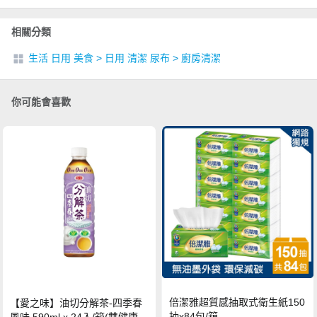
相關分類
生活 日用 美食
>
日用 清潔 尿布
>
廚房清潔
你可能會喜歡
倍潔雅超質感抽取式衛生紙150
【愛之味】油切分解茶-四季春
抽x84包/箱
風味 590ml x 24入/箱(雙健康認