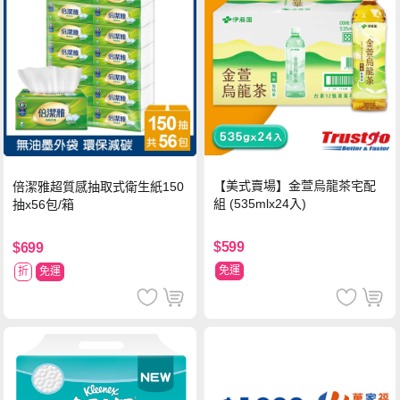
【美式賣場】金萱烏龍茶宅配
倍潔雅超質感抽取式衛生紙150
組 (535mlx24入)
抽x56包/箱
$599
$699
免運
折
免運