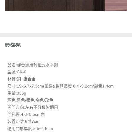
規格說明
品名:靜音通用轉扭式水平鎖
型號:CK-6
材質:銅+鋁合金
尺寸:15x6.7x7.3cm(單邊)/鎖體長度 8.4~9.2cm/鎖舌1.4cm
重量:335g
顏色:黑色/銀色/金色/玫色
開門方向:左右不分邊皆適用
門孔徑:4.8~5.5cm內
裝置距離:6或7cm
適用門扇厚度:3.5~4.5cm