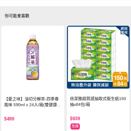
你可能會喜歡
倍潔雅超質感抽取式衛生紙150
【愛之味】油切分解茶-四季春
抽x84包/箱
風味 590ml x 24入/箱(雙健康認
證四季春茶)
$939
$499
免運