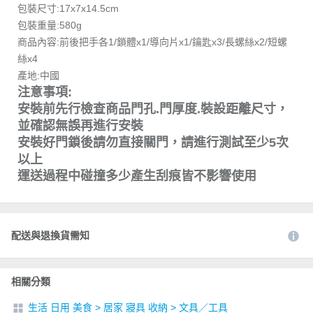
包裝尺寸:17x7x14.5cm
包裝重量:580g
商品內容:前後把手各1/鎖體x1/導向片x1/鑰匙x3/長螺絲x2/短螺
絲x4
產地:中國
注意事項:
安裝前先行檢查商品門孔.門厚度.裝設距離尺寸，
並確認無誤再進行安裝
安裝好門鎖後請勿直接關門，請進行測試至少5次
以上
運送過程中碰撞多少產生刮痕皆不影響使用
配送與退換貨需知
相關分類
生活 日用 美食
>
居家 寢具 收納
>
文具／工具