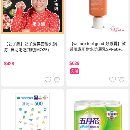
【we are feel good 好感覺】敏
【荖子鍋】荖子經典套餐火鍋
感肌專用耐水防曬乳SPF50+ 7
券_自助吧吃到飽(MO25)
5ml/瓶 X1瓶
$639
$428
免運