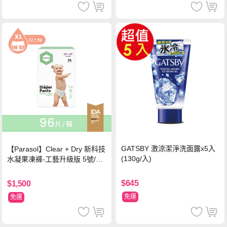
GATSBY 激涼潔淨洗面露x5入
【Parasol】Clear + Dry 新科技
(130g/入)
水凝果凍褲-工藝升級版 5號/XL
超值禮盒組 (96片)
$645
$1,500
免運
免運