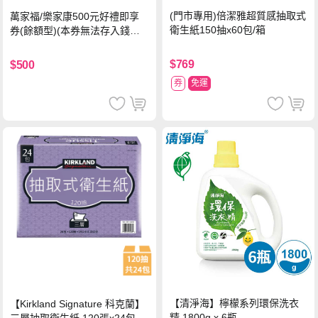
(門市專用)倍潔雅超質感抽取式
萬家福/樂家康500元好禮即享
衛生紙150抽x60包/箱
券(餘額型)(本券無法存入錢包
中使用)
$769
$500
券
免運
【清淨海】檸檬系列環保洗衣
【Kirkland Signature 科克蘭】
精 1800g x 6瓶
三層抽取衛生紙 120張x24包x1