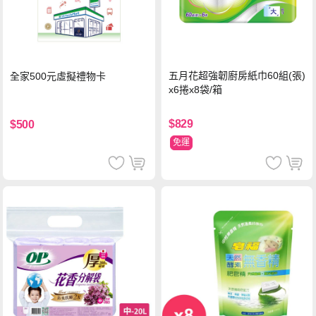
五月花超強韌廚房紙巾60組(張)
全家500元虛擬禮物卡
x6捲x8袋/箱
$829
$500
免運