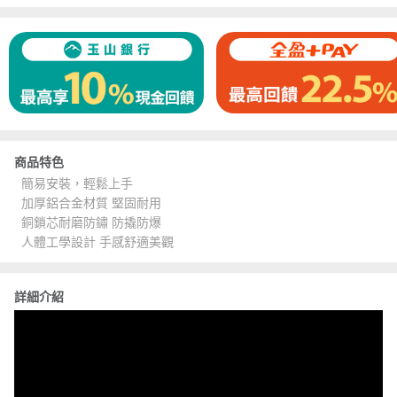
商品特色
簡易安裝，輕鬆上手
加厚鋁合金材質 堅固耐用
銅鎖芯耐磨防鏽 防撬防爆
人體工學設計 手感舒適美觀
詳細介紹