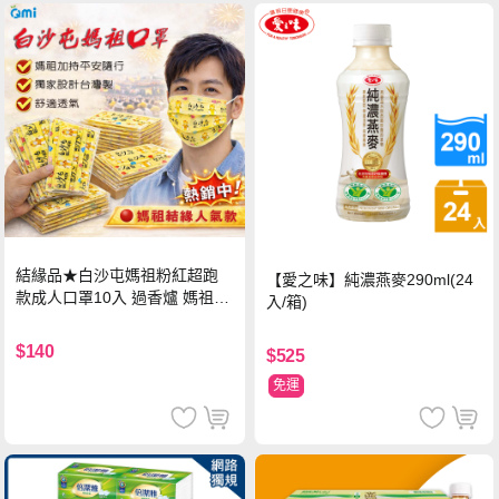
結緣品★白沙屯媽祖粉紅超跑
【愛之味】純濃燕麥290ml(24
款成人口罩10入 過香爐 媽祖加
入/箱)
持
$140
$525
免運