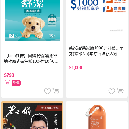
萬家福/樂家康1000元好禮即享
券(餘額型)(本券無法存入錢包
【Line社群】團購 舒潔雲柔舒
中使用)
適抽取式衛生紙100抽*10包/6
串*箱
$1,000
$798
贈
免運