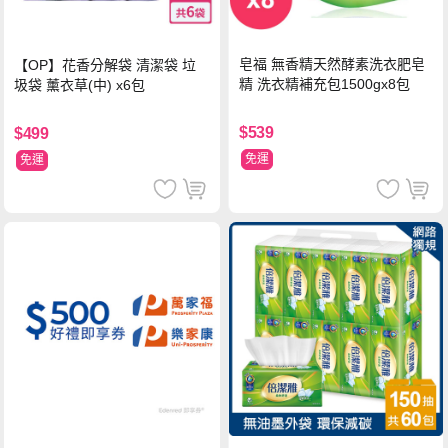
皂福 無香精天然酵素洗衣肥皂
【OP】花香分解袋 清潔袋 垃
精 洗衣精補充包1500gx8包
圾袋 薰衣草(中) x6包
$539
$499
免運
免運