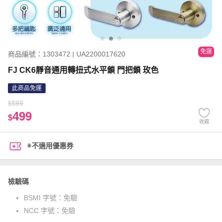
免運
商品編號：1303472 | UA2200017620
FJ CK6靜音通用轉扭式水平鎖 門把鎖 玫色
此商品免運
899
$
499
$
收藏
※不適用優惠券
檢驗碼
BSMI 字號：
免驗
NCC 字號：
免驗