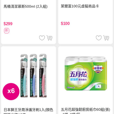
萊爾富100元虛擬商品卡
馬桶清潔慕斯500ml (2入組)
$100
$299
折
五月花超強韌廚房紙巾60組(張)
日本獅王牙周淨護牙刷1入(顏色