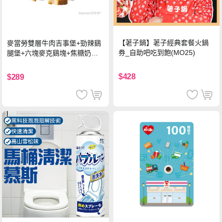
【荖子鍋】荖子經典套餐火鍋
麥當勞雙層牛肉吉事堡+勁辣鷄
券_自助吧吃到飽(MO25)
腿堡+六塊麥克鷄塊+焦糖奶茶
(冰)*2 好禮即享券
$428
$289