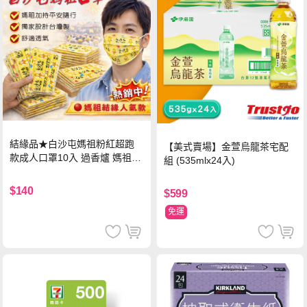
結緣品★白沙屯媽祖粉紅超跑
【美式賣場】金萱烏龍茶宅配
款成人口罩10入 過香爐 媽祖加
組 (535mlx24入)
持
$140
$599
免運