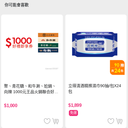
你可能會喜歡
立得清酒精擦濕巾90抽/包X24
聚、青花驕、和牛涮、尬鍋、
包
向辣 1000元王品火鍋聯合好禮
即享券(一次抵用型)
$1,899
$1,000
免運