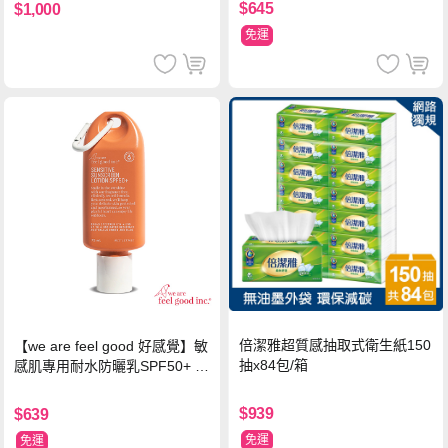
$645
$1,000
免運
倍潔雅超質感抽取式衛生紙150
【we are feel good 好感覺】敏
抽x84包/箱
感肌專用耐水防曬乳SPF50+ 7
5ml/瓶 X1瓶
$939
$639
免運
免運