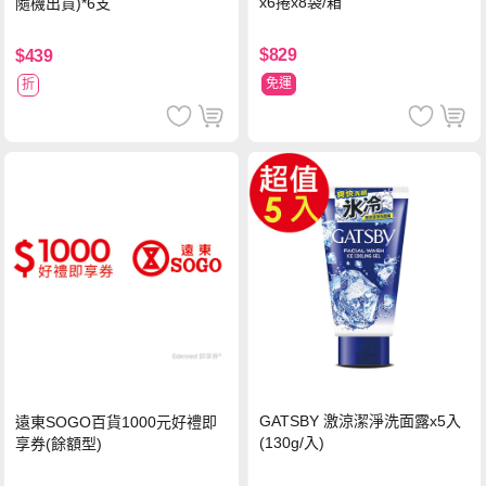
x6捲x8袋/箱
隨機出貨)*6支
$829
$439
免運
折
GATSBY 激涼潔淨洗面露x5入
遠東SOGO百貨1000元好禮即
(130g/入)
享券(餘額型)