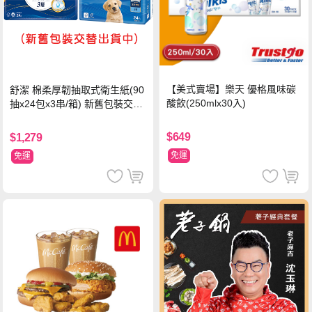
【美式賣場】樂天 優格風味碳
舒潔 棉柔厚韌抽取式衛生紙(90
酸飲(250mlx30入)
抽x24包x3串/箱) 新舊包裝交替
出貨
$649
$1,279
免運
免運