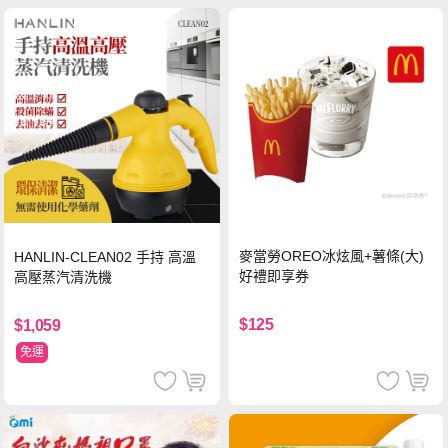
麥當勞OREO冰炫風+薯條(大)
HANLIN-CLEAN02 手持 高溫
好禮即享券
高壓蒸汽清洗機
$125
$1,059
免運