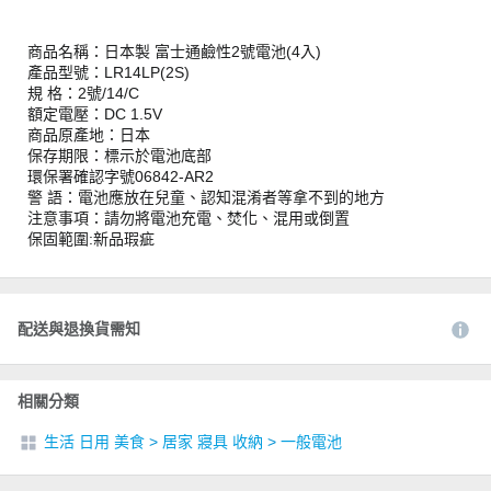
商品名稱：日本製 富士通鹼性2號電池(4入)
產品型號：LR14LP(2S)
規 格：2號/14/C
額定電壓：DC 1.5V
商品原產地：日本
保存期限：標示於電池底部
環保署確認字號06842-AR2
警 語：電池應放在兒童、認知混淆者等拿不到的地方
注意事項：請勿將電池充電、焚化、混用或倒置
保固範圍:新品瑕疵
配送與退換貨需知
相關分類
生活 日用 美食
>
居家 寢具 收納
>
一般電池