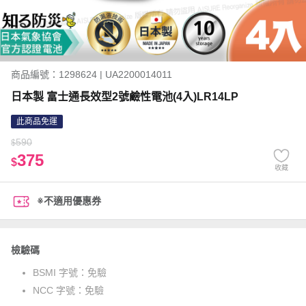
商品編號：1298624 | UA2200014011
日本製 富士通長效型2號鹼性電池(4入)LR14LP
此商品免運
590
$
375
$
收藏
※不適用優惠券
檢驗碼
BSMI 字號：
免驗
NCC 字號：
免驗