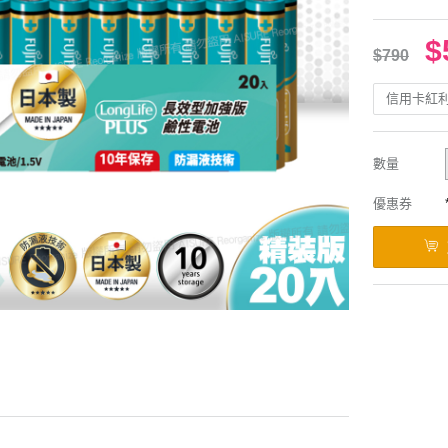
$
$790
信用卡紅
數量
優惠券