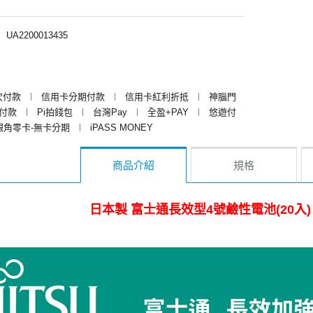
︱
UA2200013435
次付款
︱
信用卡分期付款
︱
信用卡紅利折抵
︱
神腦門
y付款
︱
Pi拍錢包
︱
台灣Pay
︱
全盈+PAY
︱
悠遊付
銀角零卡-無卡分期
︱
iPASS MONEY
商品介紹
規格
日本製 富士通長效型4號鹼性電池(20入) 