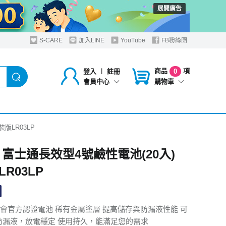
展開廣告
S-CARE
加入LINE
YouTube
FB粉絲團
商品
項
登入
︱
註冊
0
購物車
會員中心
版LR03LP
 富士通長效型4號鹼性電池(20入)
R03LP
會官方認證電池 稀有金屬塗層 提高儲存與防漏液性能 可
 防漏液，放電穩定 使用持久，能滿足您的需求