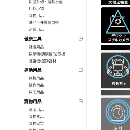
保溫系列‧運動水壺
戶外小物
寵物用品
其他戶外露營周邊
涼感用品
健康工具
舒緩用品
按摩儀/筋膜槍/刮痧板
體重機/運動器材
運動用品
球類用品
健身用品
瑜珈用品
寵物用品
清潔用品
寵物食品
寵物家電