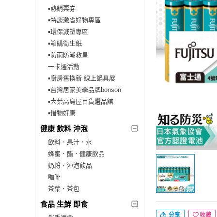
▪︎熱銷票券
▪︎特談激省好物專區
▪︎環保減塑專區
▪︎箱購衛生紙
▪︎防雨防潮救星
一卡通活動
▪︎廚房舊換新 線上鍋具展
▪︎台灣居家美學品牌bonson
▪︎大葉高島屋百貨選品館
▪︎惜物好康
健康 飲料 沖泡
飲料．果汁．水
蜂蜜．醋．健康飲品
奶粉．沖泡飲品
咖啡
茶葉．茶包
食品 生鮮 即食
分享
收藏