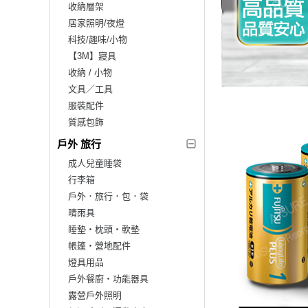
收納層架
居家照明/夜燈
科技/趣味/小物
【3M】寢具
收納 / 小物
文具／工具
服裝配件
質感包飾
戶外 旅行
成人兒童睡袋
行李箱
戶外．旅行．包．袋
晴雨具
睡墊‧枕頭‧軟墊
帳篷‧營地配件
燈具用品
戶外餐廚‧功能器具
露營戶外照明