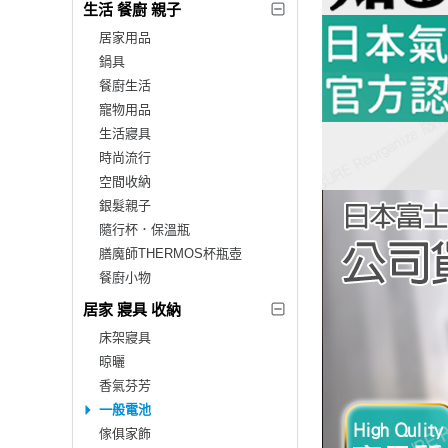
生活 餐廚 親子
居家用品
鍋具
餐廚生活
寵物用品
生活寢具
時尚流行
空間收納
銀髮親子
隨行杯．保溫瓶
膳魔師THERMOS杯瓶壺
餐廚小物
居家 寢具 收納
床架寢具
晾曬
香氣芬芳
一般電池
傢俱家飾