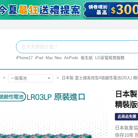
iPhone17
iPad
Mac Neo
AirPods
衛生紙
LG家電租賃服務
日本製 富士通長效型4號鹼性電池(20入) 精裝
一般電池
日本製
精裝版L
此商品免運
日本氣象協
保存10年