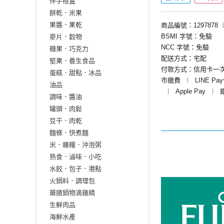
伴手禮盒
餅乾．米果
果醬．果乾
商品編號：1297878
BSMI 字號：免驗
麥片．穀物
NCC 字號：免驗
糖果．巧克力
配送方式：宅配
堅果．養生食品
付款方式：信用卡一
蛋糕．甜點．冰品
市繳費
︱
LINE Pa
油品
︱
Apple Pay
︱
調味．醬油
罐頭．肉鬆
豆干．肉乾
麵條．快煮麵
米．雜糧．沖泡粥
熟食．滷味．小吃
水餃．包子．港點
火鍋料．調理包
藥膳鍋物滴雞精
生鮮肉品
海鮮水產