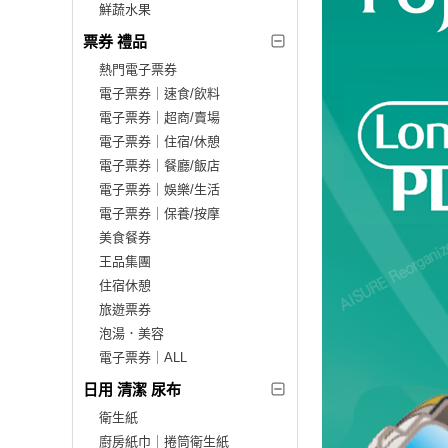
鮮蔬水果
票券 禮品
熱門電子票券
電子票券｜速食/飲料
電子票券｜超商/賣場
電子票券｜住宿/休憩
電子票券｜餐廳/飯店
電子票券｜娛樂/生活
電子票券｜保養/按摩
美食餐券
王品集團
住宿休憩
旅遊票券
泡湯．美容
電子票券｜ALL
日用 清潔 尿布
衛生紙
廚房紙巾｜捲筒衛生紙