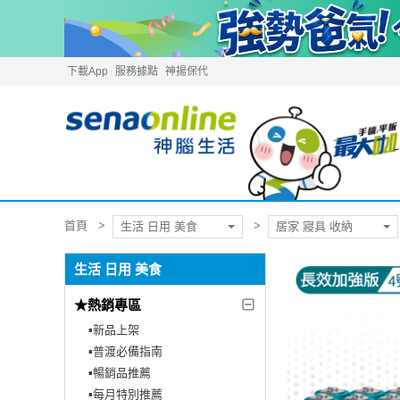
下載App
服務據點
神揚保代
首頁
生活 日用 美食
居家 寢具 收納
生活 日用 美食
★熱銷專區
▪︎新品上架
▪︎普渡必備指南
▪︎暢銷品推薦
▪︎每月特別推薦