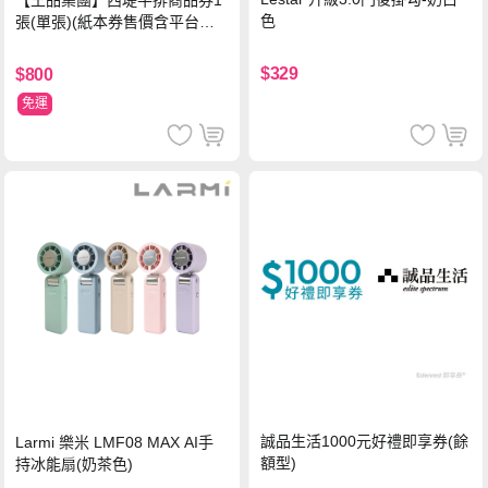
色
張(單張)(紙本券售價含平台物
流處理費用)
$329
$800
免運
誠品生活1000元好禮即享券(餘
Larmi 樂米 LMF08 MAX AI手
額型)
持冰能扇(奶茶色)