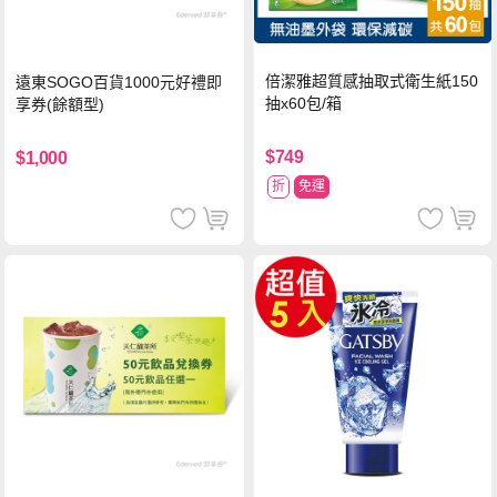
倍潔雅超質感抽取式衛生紙150
遠東SOGO百貨1000元好禮即
抽x60包/箱
享券(餘額型)
$749
$1,000
折
免運