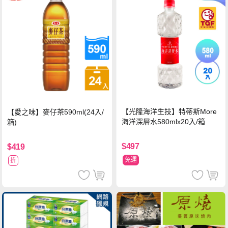
【光隆海洋生技】特蒂斯More
【愛之味】麥仔茶590ml(24入/
海洋深層水580mlx20入/箱
箱)
$497
$419
免運
折