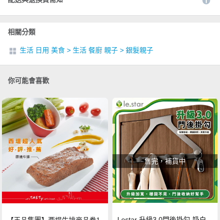
相關分類
生活 日用 美食
>
生活 餐廚 親子
>
銀髮親子
你可能會喜歡
售完，補貨中
Lestar 升級3.0門後掛勾-奶白
【王品集團】西堤牛排商品券1