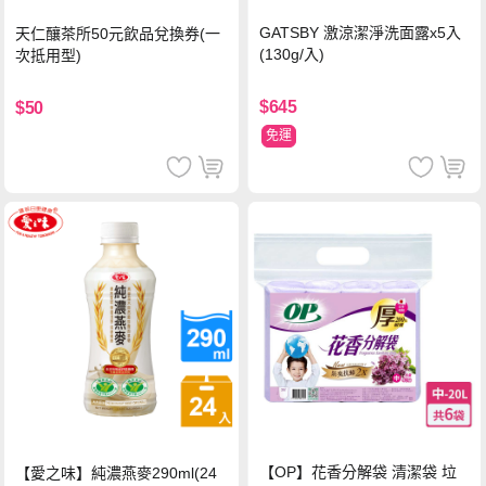
GATSBY 激涼潔淨洗面露x5入
天仁釀茶所50元飲品兌換券(一
(130g/入)
次抵用型)
$645
$50
免運
【OP】花香分解袋 清潔袋 垃
【愛之味】純濃燕麥290ml(24