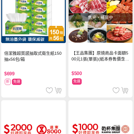
售完，補貨中
【王品集團】原燒商品卡面額5
倍潔雅超質感抽取式衛生紙150
00元1張(單張)(紙本券售價含平
抽x56包/箱
台物流處理費用)
$500
$699
免運
折
免運