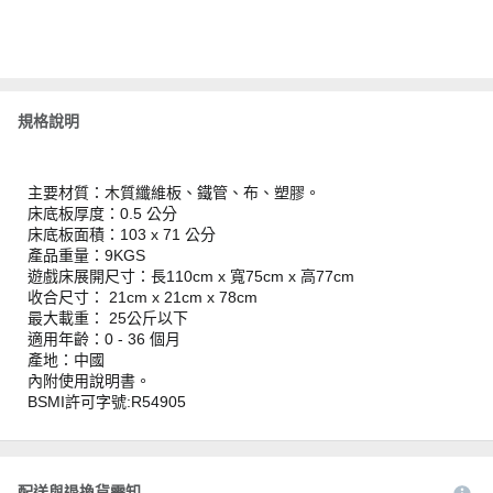
規格說明
主要材質：木質纖維板、鐵管、布、塑膠。
床底板厚度：0.5 公分
床底板面積：103 x 71 公分
產品重量：9KGS
遊戲床展開尺寸：長110cm x 寬75cm x 高77cm
收合尺寸： 21cm x 21cm x 78cm
最大載重： 25公斤以下
適用年齡：0 - 36 個月
產地：中國
內附使用說明書。
BSMI許可字號:R54905
配送與退換貨需知