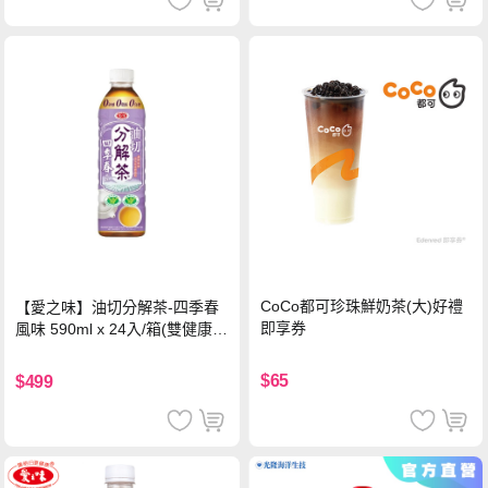
CoCo都可珍珠鮮奶茶(大)好禮
【愛之味】油切分解茶-四季春
即享券
風味 590ml x 24入/箱(雙健康認
證四季春茶)
$65
$499