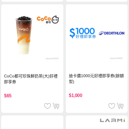
迪卡儂1000元好禮即享券(餘額
CoCo都可珍珠鮮奶茶(大)好禮
型)
即享券
$1,000
$65