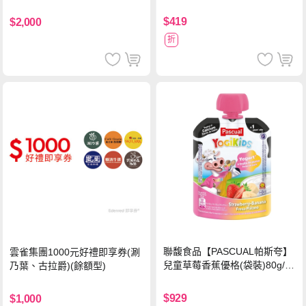
$419
$2,000
折
聯馥食品【PASCUAL帕斯夸】
雲雀集團1000元好禮即享券(涮
兒童草莓香蕉優格(袋裝)80g/袋
乃葉、古拉爵)(餘額型)
x24入
$929
$1,000