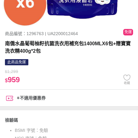
免運
商品編號：1296763 | UA2200012464
南僑水晶葡萄柚籽抗菌洗衣用補充包1400MLX6包+贈寶寶
洗衣精400g*2包
此商品免運
1,299
$
959
$
收藏
※不適用優惠券
檢驗碼
BSMI 字號：
免驗