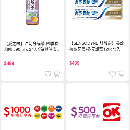
【SENSODYNE 舒酸定】長效
【愛之味】油切分解茶-四季春
抗敏牙膏-多元護理120g*3入
風味 590ml x 24入/箱(雙健康認
證四季春茶)
$439
$499