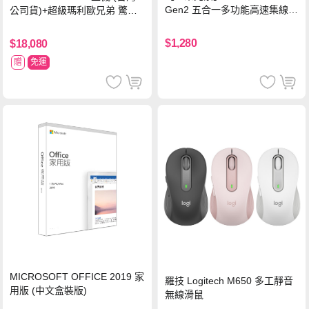
Gen2 五合一多功能高速集線
公司貨)+超級瑪利歐兄弟 驚奇
器-灰
同遊鈴鈴公園 中文版+瑪利歐網
球 狂熱 中文版
$1,280
$18,080
贈
免運
MICROSOFT OFFICE 2019 家
羅技 Logitech M650 多工靜音
用版 (中文盒裝版)
無線滑鼠