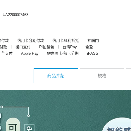
︱
UA2200007463
次付款
︱
信用卡分期付款
︱
信用卡紅利折抵
︱
神腦門
y付款
︱
街口支付
︱
Pi拍錢包
︱
台灣Pay
︱
全盈
全支付
︱
Apple Pay
︱
銀角零卡-無卡分期
︱
iPASS
商品介紹
規格