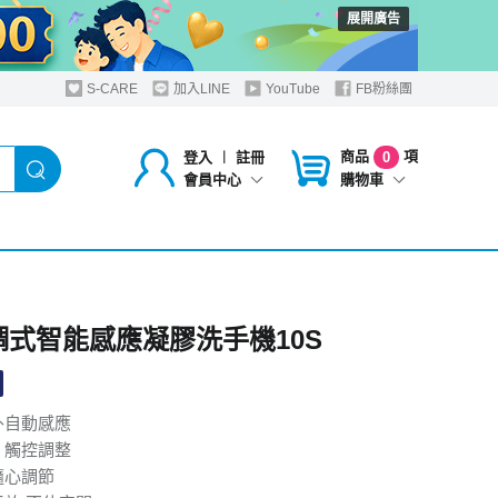
展開廣告
S-CARE
加入LINE
YouTube
FB粉絲團
商品
項
登入
︱
註冊
0
購物車
會員中心
可調式智能感應凝膠洗手機10S
外自動感應
 觸控調整
隨心調節