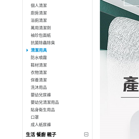
個人清潔
廚房清潔
浴廁清潔
萬用清潔劑
袖珍包面紙
抗菌除蟲除臭
清潔用具
防水噴霧
鞋材清潔
衣物清潔
保養清潔
洗沐用品
嬰幼兒尿褲
嬰幼兒清潔用品
貼身衛生用品
口罩
成人紙尿褲
生活 餐廚 親子