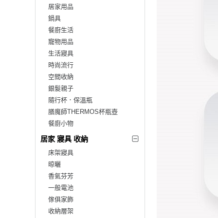
居家用品
鍋具
餐廚生活
寵物用品
生活寢具
時尚流行
空間收納
銀髮親子
隨行杯．保溫瓶
膳魔師THERMOS杯瓶壺
餐廚小物
居家 寢具 收納
床架寢具
晾曬
香氣芬芳
一般電池
傢俱家飾
收納層架