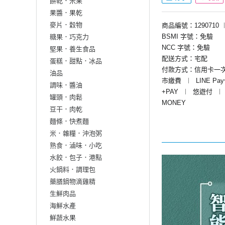
餅乾．米果
果醬．果乾
麥片．穀物
商品編號：1290710
BSMI 字號：免驗
糖果．巧克力
NCC 字號：免驗
堅果．養生食品
配送方式：宅配
蛋糕．甜點．冰品
付款方式：信用卡一
油品
市繳費
︱
LINE Pa
調味．醬油
+PAY
︱
悠遊付
︱
罐頭．肉鬆
MONEY
豆干．肉乾
麵條．快煮麵
米．雜糧．沖泡粥
熟食．滷味．小吃
水餃．包子．港點
火鍋料．調理包
藥膳鍋物滴雞精
生鮮肉品
海鮮水產
鮮蔬水果