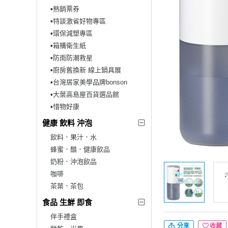
▪︎熱銷票券
▪︎特談激省好物專區
▪︎環保減塑專區
▪︎箱購衛生紙
▪︎防雨防潮救星
▪︎廚房舊換新 線上鍋具展
▪︎台灣居家美學品牌bonson
▪︎大葉高島屋百貨選品館
▪︎惜物好康
健康 飲料 沖泡
飲料．果汁．水
蜂蜜．醋．健康飲品
奶粉．沖泡飲品
咖啡
茶葉．茶包
食品 生鮮 即食
伴手禮盒
分享
收藏