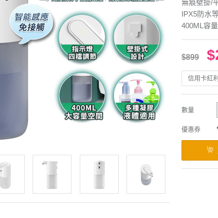
無痕壁掛/
IPX5防水
400ML容
$
$899
信用卡紅
數量
優惠券