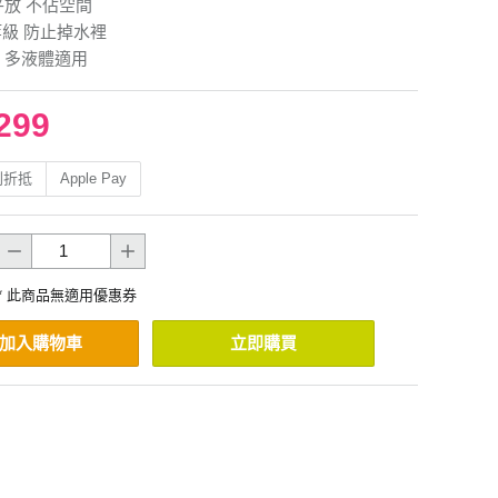
平放 不佔空間
等級 防止掉水裡
量 多液體適用
299
利折抵
Apple Pay
* 此商品無適用優惠券
加入購物車
立即購買