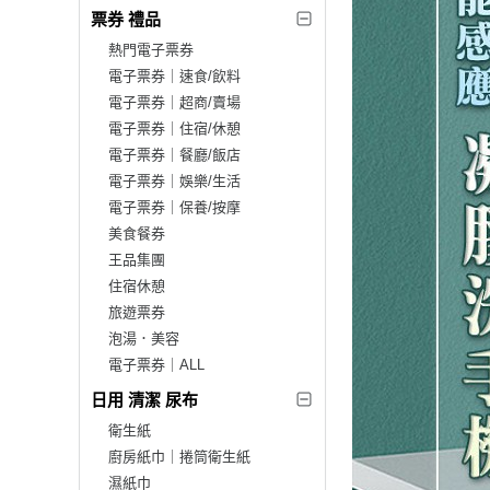
票券 禮品
熱門電子票券
電子票券｜速食/飲料
電子票券｜超商/賣場
電子票券｜住宿/休憩
電子票券｜餐廳/飯店
電子票券｜娛樂/生活
電子票券｜保養/按摩
美食餐券
王品集團
住宿休憩
旅遊票券
泡湯．美容
電子票券｜ALL
日用 清潔 尿布
衛生紙
廚房紙巾｜捲筒衛生紙
濕紙巾