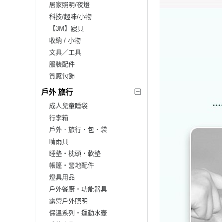
居家照明/夜燈
科技/趣味/小物
【3M】寢具
收納 / 小物
文具／工具
服裝配件
質感包飾
戶外 旅行
成人兒童睡袋
行李箱
戶外．旅行．包．袋
晴雨具
睡墊‧枕頭‧軟墊
帳篷‧營地配件
燈具用品
戶外餐廚‧功能器具
露營戶外照明
保溫系列‧運動水壺