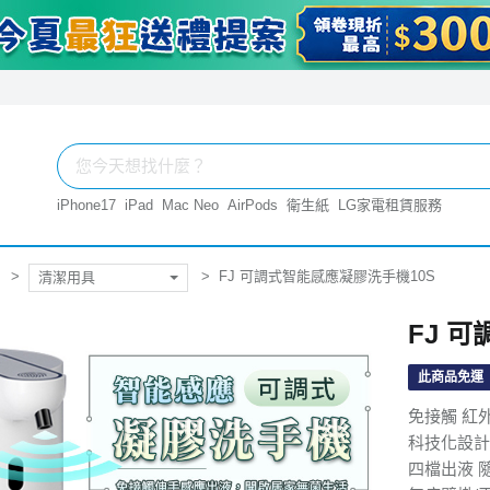
iPhone17
iPad
Mac Neo
AirPods
衛生紙
LG家電租賃服務
FJ 可調式智能感應凝膠洗手機10S
清潔用具
FJ 
此商品免運
免接觸 紅
科技化設計
四檔出液 