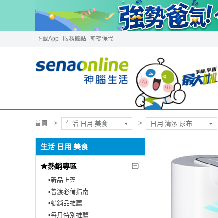
下載App
服務據點
神揚保代
首頁
生活 日用 美食
日用 清潔 尿布
生活 日用 美食
★熱銷專區
▪︎新品上架
▪︎普渡必備指南
▪︎暢銷品推薦
▪︎每月特別推薦