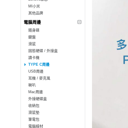
MI小米
其他品牌
電腦周邊
隨身碟
鍵盤
滑鼠
固態硬碟 / 外接盒
讀卡機
TYPE C周邊
USB周邊
耳機 / 麥克風
喇叭
Mac周邊
外接硬碟盒
收納包
滑鼠墊
筆電包
電腦線材