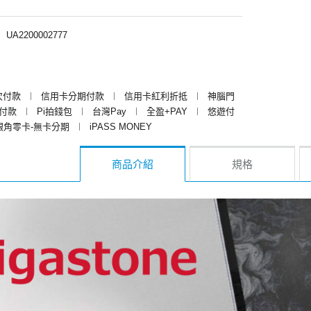
︱
UA2200002777
次付款
︱
信用卡分期付款
︱
信用卡紅利折抵
︱
神腦門
y付款
︱
Pi拍錢包
︱
台灣Pay
︱
全盈+PAY
︱
悠遊付
銀角零卡-無卡分期
︱
iPASS MONEY
商品介紹
規格