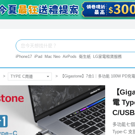
iPhone17
iPad
Mac Neo
AirPods
衛生紙
LG家電租賃服務
【Gigastone】7合1｜多功能 100W PD充電 T
TYPE C周邊
【Gig
電 Typ
C/USB
多功能七個
Type-C