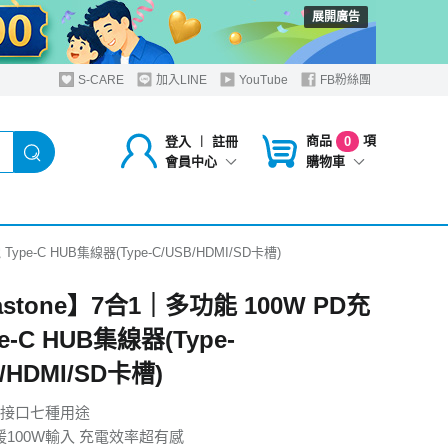
展開廣告
S-CARE
加入LINE
YouTube
FB粉絲團
商品
項
登入
︱
註冊
0
購物車
會員中心
ype-C HUB集線器(Type-C/USB/HDMI/SD卡槽)
astone】7合1｜多功能 100W PD充
e-C HUB集線器(Type-
/HDMI/SD卡槽)
接口七種用途
 支援100W輸入 充電效率超有感