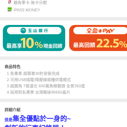
銀角零卡-無卡分期
iPASS MONEY
商品特色
1.免專業 超簡單30秒安裝完成
2.可用USB插電/降壓線兩種供電模式
3.超廣角 7玻濾光 600萬魚眼鏡頭 全景360度
4.採用知名專業 台灣聯詠96660晶片
詳細介紹
集全優點於一身的~
這是