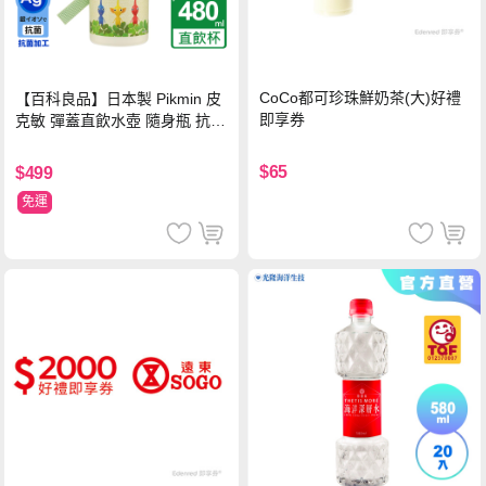
CoCo都可珍珠鮮奶茶(大)好禮
【百科良品】日本製 Pikmin 皮
即享券
克敏 彈蓋直飲水壺 隨身瓶 抗菌
加工 480ML(附背帶)
$65
$499
免運