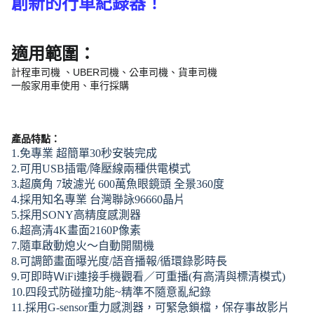
創新的行車紀錄器！
適用範圍：
計程車司機 、UBER司機、公車司機、貨車司機
一般家用車使用、車行採購
產品特點：
1.免專業 超簡單30秒安裝完成
2.可用USB插電/降壓線兩種供電模式
3.超廣角 7玻濾光 600萬魚眼鏡頭 全景360度
4.採用知名專業 台灣聯詠96660晶片
5.採用SONY高精度感測器
6.超高清4K畫面
2160P像素
7.隨車啟動熄火～自動開關機
8.可調節畫面曝光度/語音播報/循環錄影時長
9.可即時ＷiFi連接手機觀看／可重播(有高清與標清模式)
10.四段式防碰撞功能~精準不隨意亂紀錄
11.採用G-sensor重力感測器，可緊急鎖檔，保存事故影片