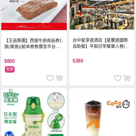
台中星享道酒店【星饗道國際
【王品集團】西堤牛排商品券1
自助餐】平假日早餐單人券(M
張(單張)(紙本券售價含平台物
O26)
流處理費用)
$389
$800
免運