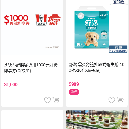
舒潔 雲柔舒適抽取式衛生紙(10
肯德基必勝客通用1000元好禮
0抽x10包x6串/箱)
即享券(餘額型)
$999
$1,000
免運