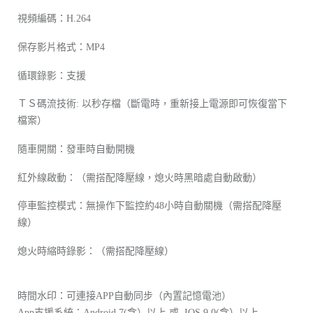
視頻編碼：H.264
保存影片格式：MP4
循環錄影：支援
ＴＳ碼流技術: 以秒存檔（斷電時，重新接上電源即可恢復當下
檔案）
隨車開關：發車時自動開機
紅外線啟動：（需搭配降壓線，熄火時黑暗處自動啟動）
停車監控模式：無操作下監控約48小時自動關機（需搭配降壓
線）
熄火時縮時錄影：（需搭配降壓線）
時間水印：可連接APP自動同步（內置記憶電池）
App支援系統：Android 7(含）以上 或 IOS 9.0(含）以上