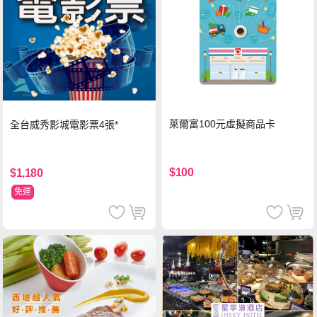
萊爾富100元虛擬商品卡
全台威秀影城電影票4張*
$100
$1,180
免運