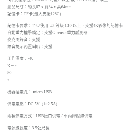
產品尺寸：約長87 x 寬34 x 高64mm
記憶卡：TF卡(最大支援128G)
記憶卡要求：至少使用 U3 等級 C10 以上，支援4K影像的記憶卡
自動重力撞擊鎖定：支援G-sensor重力感測器
麥克風錄音：支援
語音提示內置喇叭：支援
工作溫度：-40
℃ ～ +
80
℃
機器插電孔： micro USB
供電電壓：DC 5V (1~2.5A)
兩種供電方式：USB接口供電 / 車內降壓線供電
電源線長度：3.5公尺長