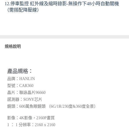
12.停車監控 紅外線及縮時錄影-無操作下48小時自動關機
（需搭配降壓線）
規格說明
產品規格：
品牌：HANLIN
型號：CAR360
晶片：聯詠晶片96660
感測器：SONY芯片
鏡頭：600萬魚眼鏡頭 （6G/1R/230度&360度全景）
影像：4K影像，2160P畫質
1 ： 1 分辨率：2160 x 2160