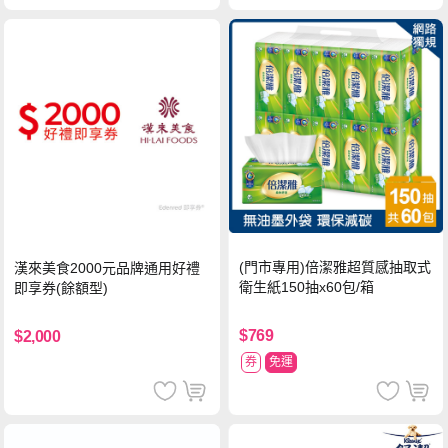
(門市專用)倍潔雅超質感抽取式
漢來美食2000元品牌通用好禮
衛生紙150抽x60包/箱
即享券(餘額型)
$769
$2,000
券
免運