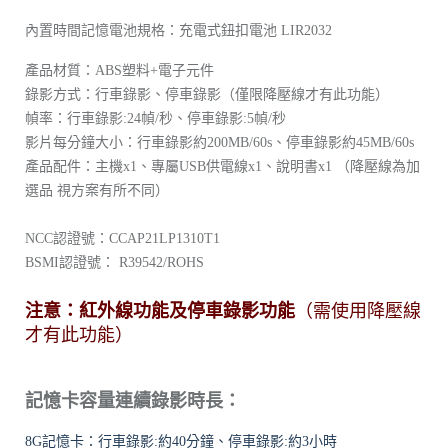
內置時間記憶電池規格：充電式鈕扣電池 LIR2032
產品材質：ABS塑料+電子元件
錄影方式：行車錄影、停車錄影（僅限降壓線才有此功能）
幀率：行車錄影:24幀/秒、停車錄影:5幀/秒
影片每分鐘大小：行車錄影約200MB/60s、停車錄影約45MB/60s
產品配件：主機x1、專屬USB供電線x1、說明書x1 （降壓線為加
選品 視方案有所不同）
NCC認證號：CCAP21LP1310T1
BSMI認證號： R39542/ROHS
注意：紅外線功能及停車錄影功能
（需使用降壓線
才有此功能）
記憶卡容量連續錄影時長：
8G記憶卡：行車錄影:約40分鐘、停車錄影:約3小時