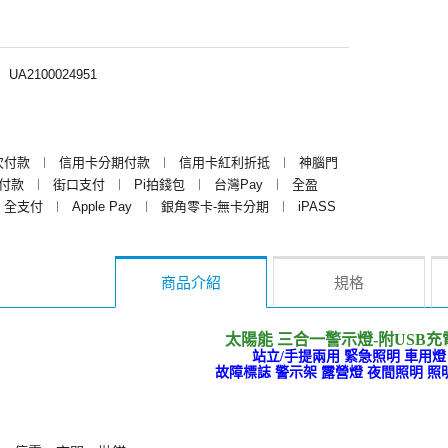
︱
UA2100024951
次付款
︱
信用卡分期付款
︱
信用卡紅利折抵
︱
神腦門
y付款
︱
街口支付
︱
Pi拍錢包
︱
台灣Pay
︱
全盈
全支付
︱
Apple Pay
︱
銀角零卡-無卡分期
︱
iPASS
商品介紹
規格
太陽能 三合一警示燈-附USB充
站立/手提兩用 緊急照明 車用燈
故障標誌 警示架 露營燈 夜間照明 照