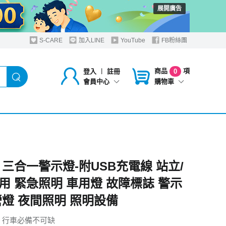
展開廣告
S-CARE
加入LINE
YouTube
FB粉絲團
商品
項
登入
︱
註冊
0
購物車
會員中心
 三合一警示燈-附USB充電線 站立/
用 緊急照明 車用燈 故障標誌 警示
營燈 夜間照明 照明設備
 行車必備不可缺