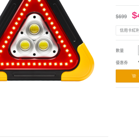
$
$699
信用卡紅
數量
優惠券