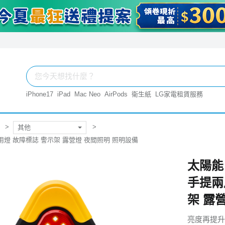
iPhone17
iPad
Mac Neo
AirPods
衛生紙
LG家電租賃服務
其他
用燈 故障標誌 警示架 露營燈 夜間照明 照明設備
太陽能
手提兩
架 露
亮度再提升