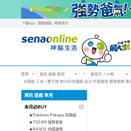
下載App
服務據點
神揚保代
首頁
資訊 遊戲 車用
車用3C / 小物
太陽能 三合一警示燈-附USB充電線 站立/手提兩用 緊急照明 車
資訊 遊戲 車用
本月必BUY
★Pokémon Pokopia 同捆組
★7/22-8/9 強勢爸氣
★8/4-8/31 88感謝祭