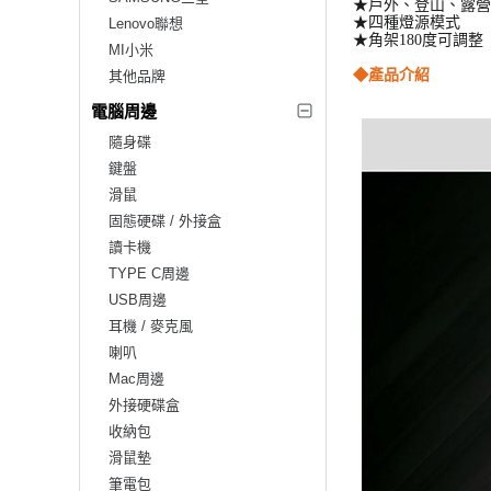
★戶外、登山、露營
★四種燈源模式
Lenovo聯想
★角架180度可調整
MI小米
◆產品介紹
其他品牌
電腦周邊
隨身碟
鍵盤
滑鼠
固態硬碟 / 外接盒
讀卡機
TYPE C周邊
USB周邊
耳機 / 麥克風
喇叭
Mac周邊
外接硬碟盒
收納包
滑鼠墊
筆電包