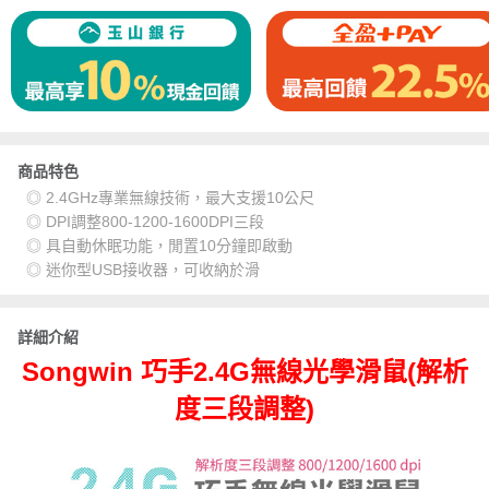
商品特色
◎ 2.4GHz專業無線技術，最大支援10公尺
◎ DPI調整800-1200-1600DPI三段
◎ 具自動休眠功能，閒置10分鐘即啟動
◎ 迷你型USB接收器，可收納於滑
詳細介紹
Songwin 巧手2.4G無線光學滑鼠(解析
度三段調整)