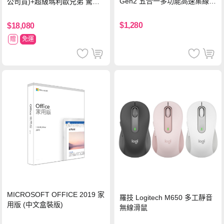
Gen2 五合一多功能高速集線
公司貨)+超級瑪利歐兄弟 驚奇
器-灰
同遊鈴鈴公園 中文版+瑪利歐網
球 狂熱 中文版
$1,280
$18,080
贈
免運
MICROSOFT OFFICE 2019 家
羅技 Logitech M650 多工靜音
用版 (中文盒裝版)
無線滑鼠