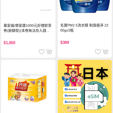
毛寶PM2.5洗衣精 制臭極淨 22
萬家福/樂家康1000元好禮即享
00gx3瓶
券(餘額型)(本券無法存入錢包
中使用)
$399
$1,000