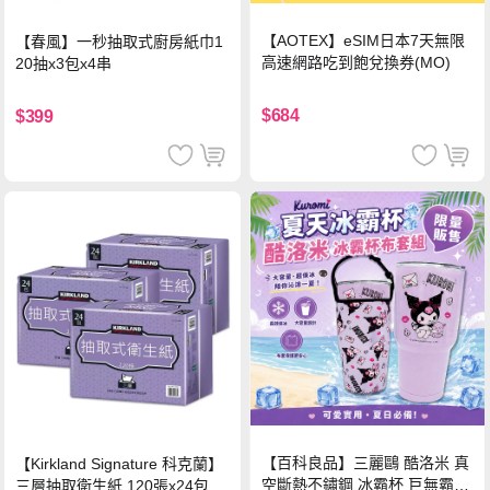
【AOTEX】eSIM日本7天無限
【春風】一秒抽取式廚房紙巾1
高速網路吃到飽兌換券(MO)
20抽x3包x4串
$684
$399
【百科良品】三麗鷗 酷洛米 真
【Kirkland Signature 科克蘭】
空斷熱不鏽鋼 冰霸杯 巨無霸鋼
三層抽取衛生紙 120張x24包x3