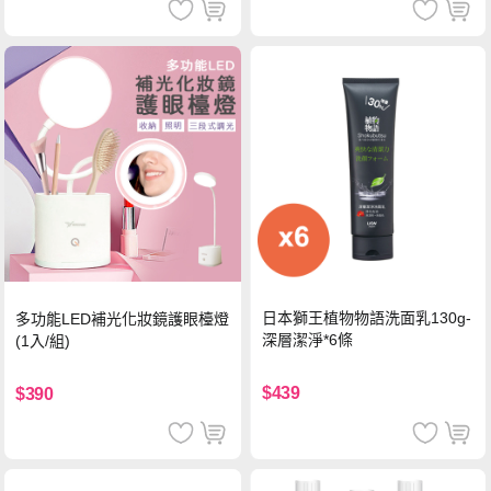
日本獅王植物物語洗面乳130g-
多功能LED補光化妝鏡護眼檯燈
深層潔淨*6條
(1入/組)
$439
$390