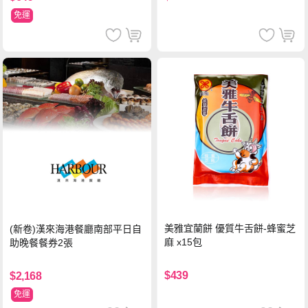
免運
美雅宜蘭餅 優質牛舌餅-蜂蜜芝
(新卷)漢來海港餐廳南部平日自
麻 x15包
助晚餐餐券2張
$439
$2,168
免運