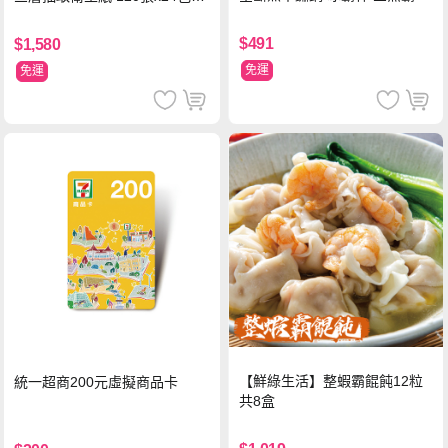
杯 保冰保溫飲料杯 隨行杯 900
串/箱
ml-信封款(贈手提杯套)
$491
$1,580
免運
免運
【鮮綠生活】整蝦霸餛飩12粒
統一超商200元虛擬商品卡
共8盒