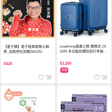
Leadming風暴之眼 雙開式 29
【荖子鍋】荖子經典套餐火鍋
20吋 多功能防爆防刮行李箱-海
券_自助吧吃到飽(MO25)
軍藍
$3,280
$428
免運