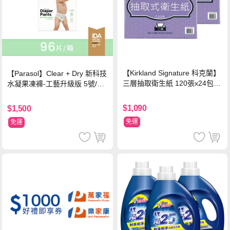
【Kirkland Signature 科克蘭】
【Parasol】Clear + Dry 新科技
三層抽取衛生紙 120張x24包x2
水凝果凍褲-工藝升級版 5號/XL
串
超值禮盒組 (96片)
$1,090
$1,500
免運
免運