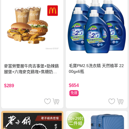
毛寶PM2.5洗衣精 天然植萃 22
麥當勞雙層牛肉吉事堡+勁辣鷄
00gx6瓶
腿堡+六塊麥克鷄塊+焦糖奶茶
(冰)*2 好禮即享券
$654
$289
免運