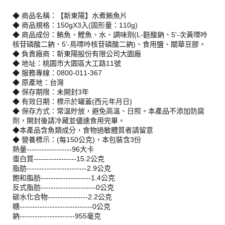
◆ 商品名稱：【新東陽】水煮鮪魚片
◆ 商品規格：150gX3入(固形量：110g)
◆ 商品成份：鮪魚、鰹魚、水、調味劑(L-麩酸鈉、5'-次黃嘌呤
核苷磷酸二鈉、5'-鳥嘌呤核苷磷酸二鈉)、食用鹽、關華豆膠。
◆ 負責廠商：新東陽股份有限公司大園廠
◆ 地址：桃園市大園區大工路11號
◆ 服務專線：0800-011-367
◆ 原產地：台灣
◆ 保存期限：未開封3年
◆ 有效日期：標示於罐蓋(西元年月日)
◆ 保存方式：常溫貯放，避免高溫、日照。本產品不添加防腐
劑，開封後請冷藏並儘速食用完畢。
◆本產品含魚類成分，食物過敏體質者請留意
◆ 營養標示：(每150公克)，本包裝含3份
熱量------------------96大卡
蛋白質-----------------15.2公克
脂肪------------------------2.9公克
飽和脂肪--------------------1.4公克
反式脂肪----------------------0公克
碳水化合物----------------2.2公克
糖-----------------------------0公克
鈉----------------------955毫克