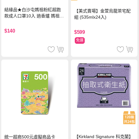
結緣品★白沙屯媽祖粉紅超跑
【美式賣場】金萱烏龍茶宅配
款成人口罩10入 過香爐 媽祖加
組 (535mlx24入)
持
$140
$599
免運
【Kirkland Signature 科克蘭】
統一超商500元虛擬商品卡