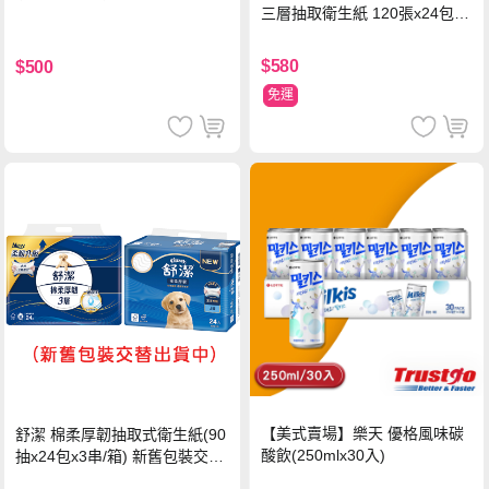
三層抽取衛生紙 120張x24包x1
串
$580
$500
免運
【美式賣場】樂天 優格風味碳
舒潔 棉柔厚韌抽取式衛生紙(90
酸飲(250mlx30入)
抽x24包x3串/箱) 新舊包裝交替
出貨