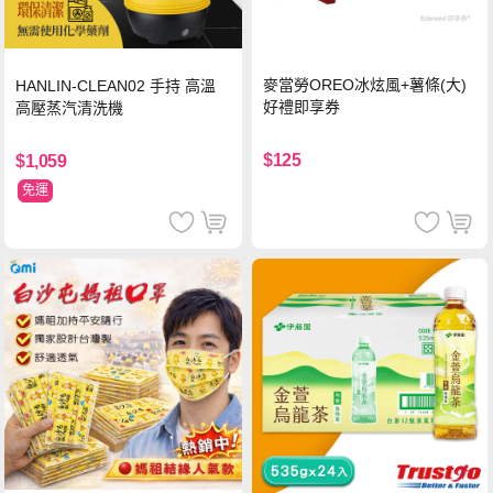
麥當勞OREO冰炫風+薯條(大)
HANLIN-CLEAN02 手持 高溫
好禮即享券
高壓蒸汽清洗機
$125
$1,059
免運