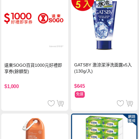
GATSBY 激涼潔淨洗面露x5入
遠東SOGO百貨1000元好禮即
(130g/入)
享券(餘額型)
$645
$1,000
免運