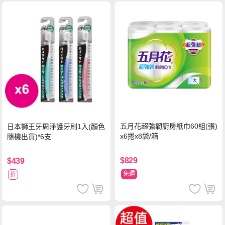
五月花超強韌廚房紙巾60組(張)
日本獅王牙周淨護牙刷1入(顏色
x6捲x8袋/箱
隨機出貨)*6支
$829
$439
免運
折