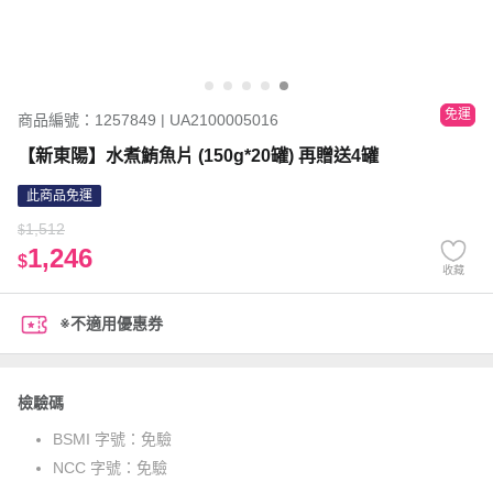
免運
商品編號：1257849 | UA2100005016
【新東陽】水煮鮪魚片 (150g*20罐) 再贈送4罐
此商品免運
1,512
$
1,246
$
收藏
※不適用優惠券
檢驗碼
BSMI 字號：
免驗
NCC 字號：
免驗