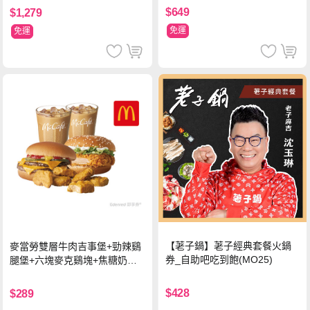
$649
$1,279
免運
免運
【荖子鍋】荖子經典套餐火鍋
麥當勞雙層牛肉吉事堡+勁辣鷄
券_自助吧吃到飽(MO25)
腿堡+六塊麥克鷄塊+焦糖奶茶
(冰)*2 好禮即享券
$428
$289