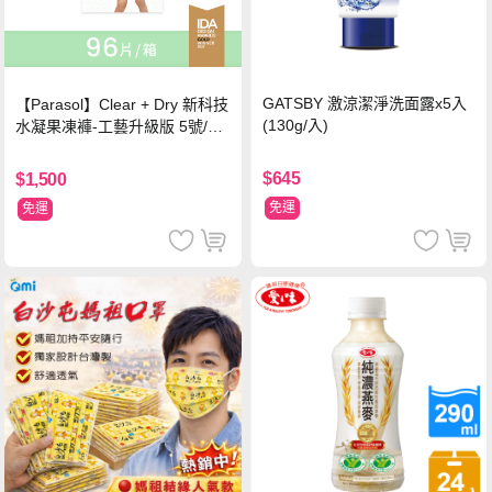
GATSBY 激涼潔淨洗面露x5入
【Parasol】Clear + Dry 新科技
(130g/入)
水凝果凍褲-工藝升級版 5號/XL
超值禮盒組 (96片)
$645
$1,500
免運
免運