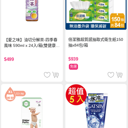
倍潔雅超質感抽取式衛生紙150
【愛之味】油切分解茶-四季春
抽x84包/箱
風味 590ml x 24入/箱(雙健康認
證四季春茶)
$939
$499
免運