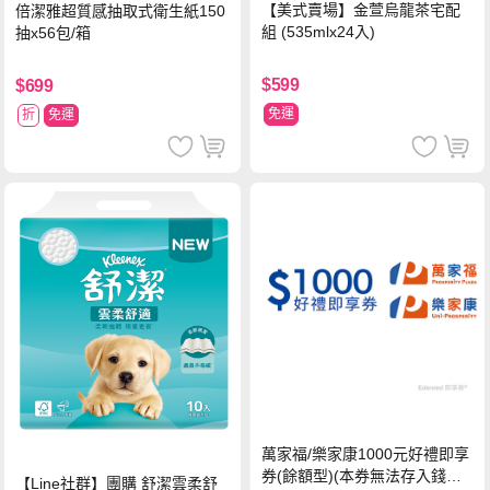
【美式賣場】金萱烏龍茶宅配
倍潔雅超質感抽取式衛生紙150
組 (535mlx24入)
抽x56包/箱
$599
$699
免運
折
免運
萬家福/樂家康1000元好禮即享
券(餘額型)(本券無法存入錢包
【Line社群】團購 舒潔雲柔舒