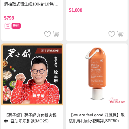
中使用)
適抽取式衛生紙100抽*10包/6
串*箱
$1,000
$798
贈
免運
【we are feel good 好感覺】敏
【荖子鍋】荖子經典套餐火鍋
感肌專用耐水防曬乳SPF50+ 7
券_自助吧吃到飽(MO25)
5ml/瓶 X1瓶