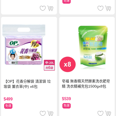
免運
皂福 無香精天然酵素洗衣肥皂
【OP】花香分解袋 清潔袋 垃
精 洗衣精補充包1500gx8包
圾袋 薰衣草(中) x6包
$539
$499
免運
免運