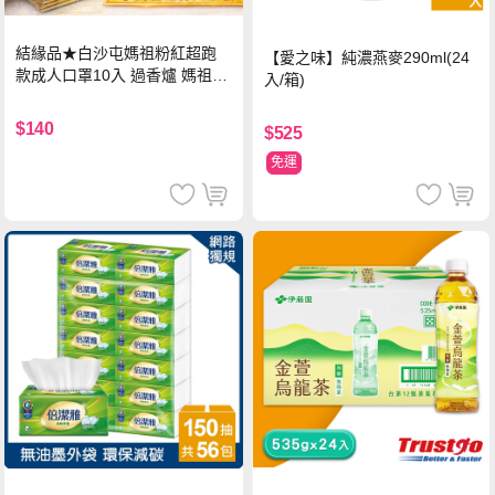
結緣品★白沙屯媽祖粉紅超跑
【愛之味】純濃燕麥290ml(24
款成人口罩10入 過香爐 媽祖加
入/箱)
持
$140
$525
免運