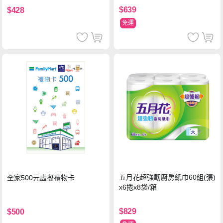
$639
$428
免運
五月花超強韌廚房紙巾60組(張)
全家500元虛擬禮物卡
x6捲x8袋/箱
$829
$500