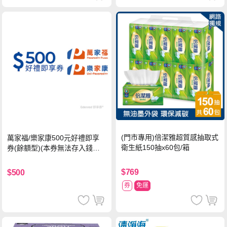
(門市專用)倍潔雅超質感抽取式
萬家福/樂家康500元好禮即享
衛生紙150抽x60包/箱
券(餘額型)(本券無法存入錢包
中使用)
$769
$500
券
免運