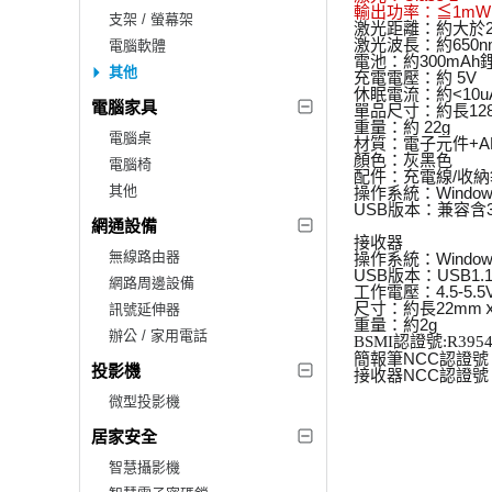
輸出功率：≦1mW
支架 / 螢幕架
激光距離：約大於2
激光波長：約650n
電腦軟體
電池：約300mAh
其他
充電電壓：約 5V
休眠電流：約<10u
電腦家具
單品尺寸：約長128
重量：約 22g
電腦桌
材質：電子元件+A
顏色：灰黑色
電腦椅
配件：充電線/收納
其他
操作系統：Windows X
USB版本：兼容含3
網通設備
接收器
無線路由器
操作系統：Windows X
USB版本：USB1.1
網路周邊設備
工作電壓：4.5-5.5
尺寸：約長22mmｘ
訊號延伸器
重量：約2g
辦公 / 家用電話
BSMI認證號:R3954
簡報筆NCC認證號：C
投影機
接收器NCC認證號：C
微型投影機
居家安全
智慧攝影機