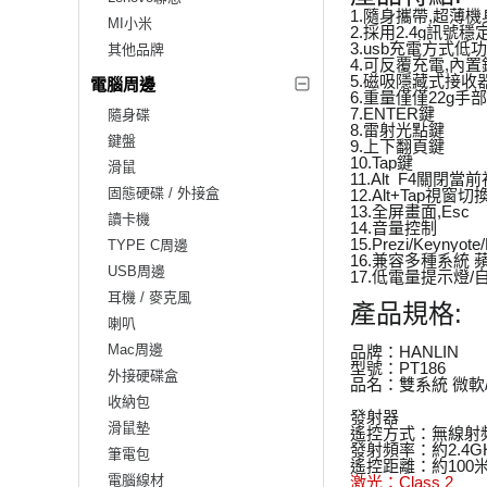
1.隨身攜帶,超薄
MI小米
2.採用2.4g訊號穩
3.usb充電方式低
其他品牌
4.可反覆充電,內
5.磁吸隱藏式接
電腦周邊
6.重量僅僅22g手
7.ENTER鍵
隨身碟
8.雷射光點鍵
鍵盤
9.上下翻頁鍵
10.Tap鍵
滑鼠
11.Alt_F4關閉當
固態硬碟 / 外接盒
12.Alt+Tap視窗切
13.全屏畫面,Esc
讀卡機
14.音量控制
15.Prezi/Keynyo
TYPE C周邊
16.兼容多種系統 蘋
USB周邊
17.低電量提示燈/
耳機 / 麥克風
產品規格:
喇叭
Mac周邊
品牌：HANLIN
型號：PT186
外接硬碟盒
品名：雙系統 微軟/
收納包
發射器
滑鼠墊
遙控方式：無線射
發射頻率：約2.4G
筆電包
遙控距離：約100
電腦線材
激光：
Class 2