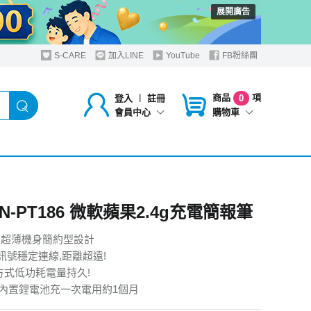
展開廣告
S-CARE
加入LINE
YouTube
FB粉絲團
商品
項
登入
︱
註冊
0
購物車
會員中心
IN-PT186 微軟蘋果2.4g充電簡報筆
帶,超薄機身簡約型設計
4g訊號穩定連線,距離超遠!
電方式低功耗電量持久!
電內置鋰電池充一次電用約1個月