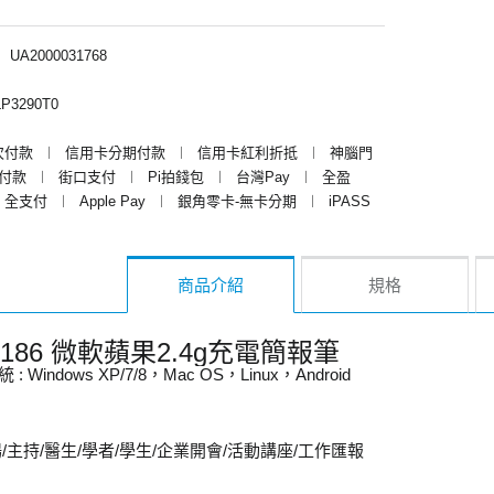
︱
UA2000031768
P3290T0
次付款
︱
信用卡分期付款
︱
信用卡紅利折抵
︱
神腦門
y付款
︱
街口支付
︱
Pi拍錢包
︱
台灣Pay
︱
全盈
全支付
︱
Apple Pay
︱
銀角零卡-無卡分期
︱
iPASS
商品介紹
規格
PT186 微軟蘋果2.4g充電簡報筆
: Windows XP/7/8，Mac OS，Linux，Android
/主持/醫生/學者/學生/企業開會/活動講座/工作匯報