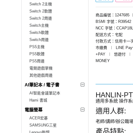
Switch 2主機
Switch 2軟體
商品編號：1247685
Switch 2周邊
BSMI 字號：R39542
Switch主機
NCC 字號：CCAP18L
Switch軟體
配送方式：宅配
Switch周邊
付款方式：信用卡一
PS5主機
市繳費
︱
LINE Pa
PS5軟體
+PAY
︱
悠遊付
︱
MONEY
PS5周邊
電競遊戲掌機
其他遊戲周邊
AI筆記本 / 電子書
AI智能會議筆記本
HANLIN-
Hami 書城
通用多系統
操作系統 
適用人群:
電腦螢幕
ACER宏碁
老師/講師/辦公職場
SAMSUNG三星
產品特點:
Lenovo聯想