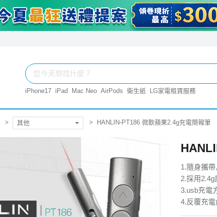
iPhone17
iPad
Mac Neo
AirPods
衛生紙
LG家電租賃服務
HANLIN-PT186 微軟蘋果2.4g充電簡報筆
其他
HANL
1.隨身攜
2.採用2.
3.usb充
4.反覆充