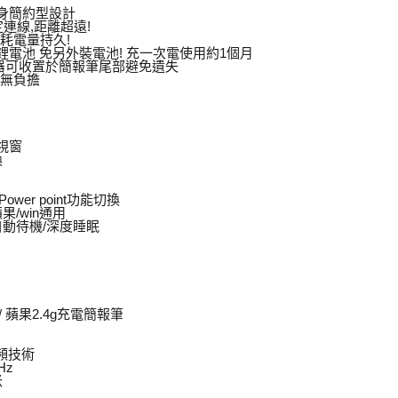
機身簡約型設計
定連線,距離超遠!
功耗電量持久!
置鋰電池 免另外裝電池! 充一次電使用約1個月
收器可收置於簡報筆尾部避免遺失
部無負擔
前視窗
換
te/Power point功能切換
果/win通用
自動待機/深度睡眠
 蘋果2.4g充電簡報筆
頻技術
Hz
米