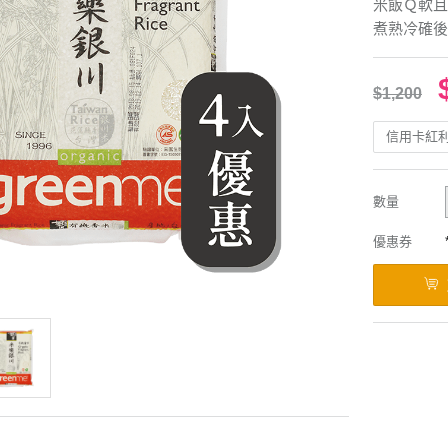
米飯Ｑ軟且
煮熟冷確後
$1,200
信用卡紅
數量
優惠券