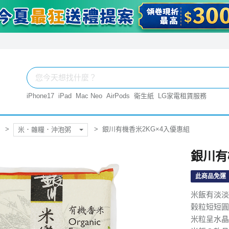
iPhone17
iPad
Mac Neo
AirPods
衛生紙
LG家電租賃服務
銀川有機香米2KG×4入優惠組
米．雜糧．沖泡粥
銀川有
此商品免運
米飯有淡淡
榖粒短短圓
米粒呈水晶