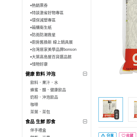
▪︎熱銷票券
▪︎特談激省好物專區
▪︎環保減塑專區
▪︎箱購衛生紙
▪︎防雨防潮救星
▪︎廚房舊換新 線上鍋具展
▪︎台灣居家美學品牌bonson
▪︎大葉高島屋百貨選品館
▪︎惜物好康
健康 飲料 沖泡
飲料．果汁．水
蜂蜜．醋．健康飲品
奶粉．沖泡飲品
咖啡
茶葉．茶包
食品 生鮮 即食
伴手禮盒
分享
收藏