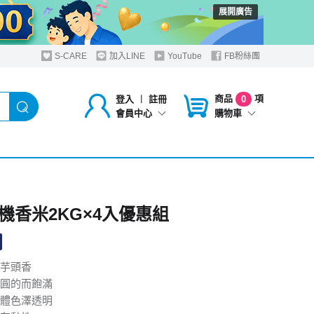
展開廣告
S-CARE
加入LINE
YouTube
FB粉絲團
商品
項
登入
︱
註冊
0
購物車
會員中心
機香米2KG×4入優惠組
芋頭香
圓的而飽滿
體色澤透明