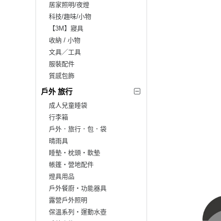
居家照明/夜燈
科技/趣味/小物
【3M】寢具
收納 / 小物
文具／工具
服裝配件
質感包飾
戶外 旅行
成人兒童睡袋
行李箱
戶外．旅行．包．袋
晴雨具
睡墊‧枕頭‧軟墊
帳篷‧營地配件
燈具用品
戶外餐廚‧功能器具
露營戶外照明
保溫系列‧運動水壺