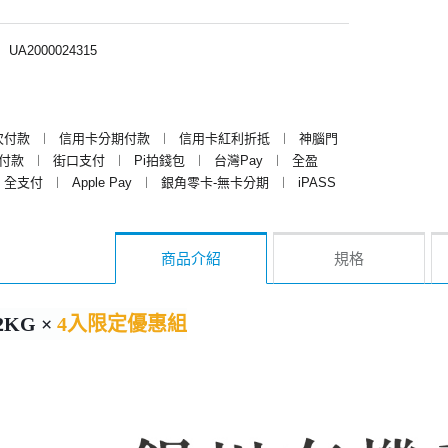
︱
UA2000024315
次付款
︱
信用卡分期付款
︱
信用卡紅利折抵
︱
神腦門
y付款
︱
街口支付
︱
Pi拍錢包
︱
台灣Pay
︱
全盈
全支付
︱
Apple Pay
︱
銀角零卡-無卡分期
︱
iPASS
商品介紹
規格
KG ×
4入限定優惠組