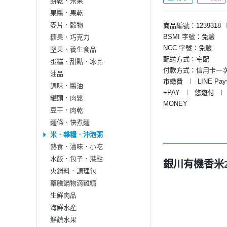
餅乾．米果
果醬．果乾
麥片．穀物
商品編號：1239318
BSMI 字號：免驗
糖果．巧克力
NCC 字號：免驗
堅果．養生食品
配送方式：宅配
蛋糕．甜點．冰品
付款方式：信用卡一
油品
市繳費
︱
LINE Pa
調味．醬油
+PAY
︱
悠遊付
︱
罐頭．肉鬆
MONEY
豆干．肉乾
麵條．快煮麵
米．雜糧．沖泡粥
熟食．滷味．小吃
水餃．包子．港點
銀川有機香米2
火鍋料．調理包
藥膳鍋物滴雞精
生鮮肉品
海鮮水產
鮮蔬水果