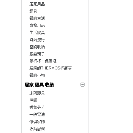
居家用品
鍋具
餐廚生活
寵物用品
生活寢具
時尚流行
空間收納
銀髮親子
隨行杯．保溫瓶
膳魔師THERMOS杯瓶壺
餐廚小物
居家 寢具 收納
床架寢具
晾曬
香氣芬芳
一般電池
傢俱家飾
收納層架