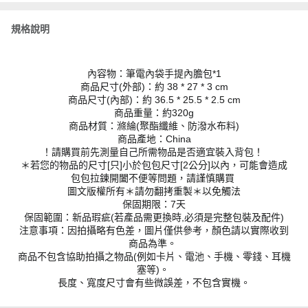
規格說明
內容物：筆電內袋手提內膽包*1
商品尺寸(外部)：約 38 * 27 * 3 cm
商品尺寸(內部)：約 36.5 * 25.5 * 2.5 cm
商品重量：約320g
商品材質：滌綸(聚酯纖維、防潑水布料)
商品產地：China
！請購買前先測量自己所需物品是否適宜裝入背包！
＊若您的物品的尺寸[只]小於包包尺寸[2公分]以內，可能會造成
包包拉鍊開闔不便等問題，請謹慎購買
圖文版權所有＊請勿翻拷重製＊以免觸法
保固期限：7天
保固範圍：新品瑕疵(若產品需更換時,必須是完整包裝及配件)
注意事項：因拍攝略有色差，圖片僅供參考，顏色請以實際收到
商品為準。
商品不包含協助拍攝之物品(例如卡片、電池、手機、零錢、耳機
塞等)。
長度、寬度尺寸會有些微誤差，不包含實機。