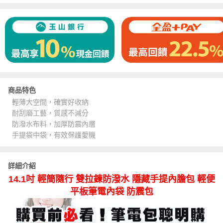
商品特色
輕薄大空間，確實好收納
耐刮磨工藝，質感不減分
防潑水布料，加厚防震內層
手提袋中袋，有效保護愛機
詳細介紹
14.1吋 輕簡隨行 雙拉鍊防潑水 隱藏手提內膽包 輕便
平板筆電內袋 防震包