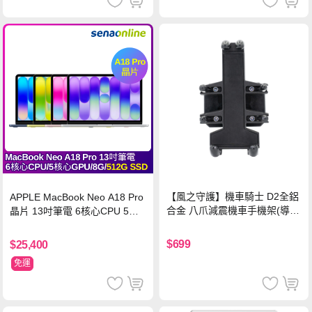
【風之守護】機車騎士 D2全鋁
APPLE MacBook Neo A18 Pro
合金 八爪減震機車手機架(導航
晶片 13吋筆電 6核心CPU 5核
架 手機支架 外送員必備 機車
心GPU 8G 512G SSD
族)
$699
$25,400
免運