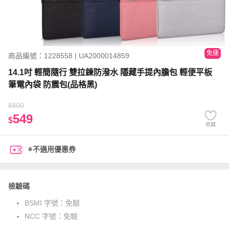
免運
商品編號：1228558 | UA2000014859
14.1吋 輕簡隨行 雙拉鍊防潑水 隱藏手提內膽包 輕便平板
筆電內袋 防震包(品格黑)
800
$
549
$
收藏
※不適用優惠券
檢驗碼
BSMI 字號：
免驗
NCC 字號：
免驗