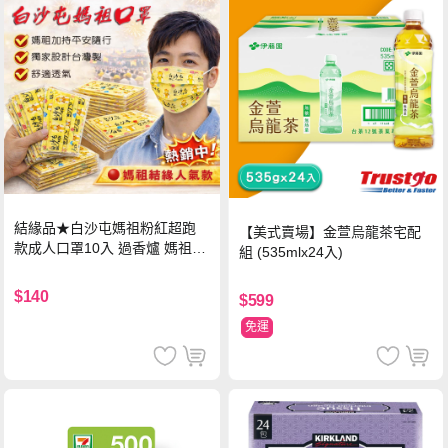
結緣品★白沙屯媽祖粉紅超跑
【美式賣場】金萱烏龍茶宅配
款成人口罩10入 過香爐 媽祖加
組 (535mlx24入)
持
$140
$599
免運