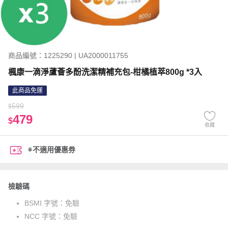
商品編號：1225290 | UA2000011755
楓康一滴淨蘆薈多酚洗潔精補充包-柑橘植萃800g *3入
此商品免運
599
$
479
$
收藏
※不適用優惠券
檢驗碼
BSMI 字號：
免驗
NCC 字號：
免驗