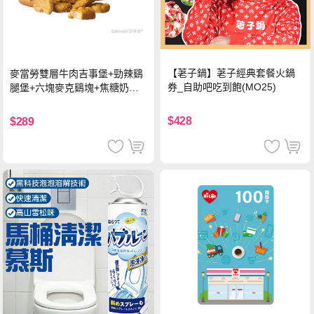
【荖子鍋】荖子經典套餐火鍋
麥當勞雙層牛肉吉事堡+勁辣鷄
券_自助吧吃到飽(MO25)
腿堡+六塊麥克鷄塊+焦糖奶茶
(冰)*2 好禮即享券
$428
$289