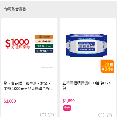
你可能會喜歡
立得清酒精擦濕巾90抽/包X24
聚、青花驕、和牛涮、尬鍋、
包
向辣 1000元王品火鍋聯合好禮
即享券(一次抵用型)
$1,899
$1,000
免運