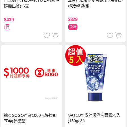
五月花超強韌廚房紙巾60組(張)
日本獅王牙周淨護牙刷1入(顏色
x6捲x8袋/箱
隨機出貨)*6支
$829
$439
免運
折
GATSBY 激涼潔淨洗面露x5入
遠東SOGO百貨1000元好禮即
(130g/入)
享券(餘額型)