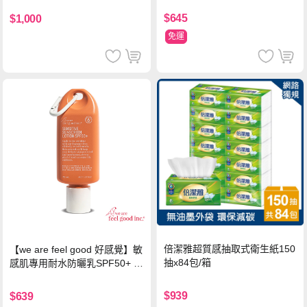
$645
$1,000
免運
倍潔雅超質感抽取式衛生紙150
【we are feel good 好感覺】敏
抽x84包/箱
感肌專用耐水防曬乳SPF50+ 7
5ml/瓶 X1瓶
$939
$639