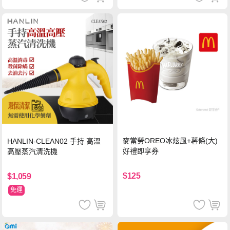
麥當勞OREO冰炫風+薯條(大)
HANLIN-CLEAN02 手持 高溫
好禮即享券
高壓蒸汽清洗機
$125
$1,059
免運