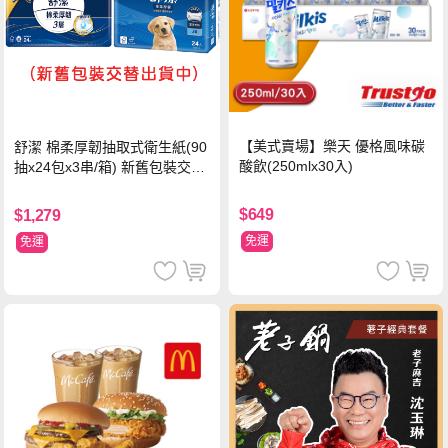
【美式賣場】樂天 優格風味碳
舒潔 棉柔厚韌抽取式衛生紙(90
酸飲(250mlx30入)
抽x24包x3串/箱) 新舊包裝交替
出貨
$649
$1,279
免運
免運