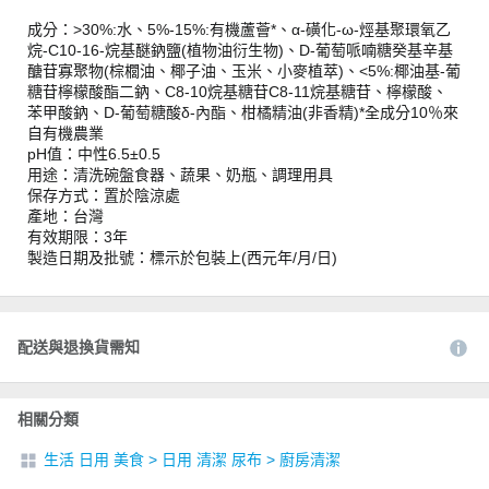
成分：>30%:水、5%-15%:有機蘆薈*、α-磺化-ω-烴基聚環氧乙
烷-C10-16-烷基醚鈉鹽(植物油衍生物)、D-葡萄哌喃糖癸基辛基
醣苷寡聚物(棕櫚油、椰子油、玉米、小麥植萃)、<5%:椰油基-葡
糖苷檸檬酸酯二鈉、C8-10烷基糖苷C8-11烷基糖苷、檸檬酸、
苯甲酸鈉、D-葡萄糖酸δ-內酯、柑橘精油(非香精)*全成分10％來
自有機農業
pH值：中性6.5±0.5
用途：清洗碗盤食器、蔬果、奶瓶、調理用具
保存方式：置於陰涼處
產地：台灣
有效期限：3年
製造日期及批號：標示於包裝上(西元年/月/日)
配送與退換貨需知
相關分類
生活 日用 美食
>
日用 清潔 尿布
>
廚房清潔