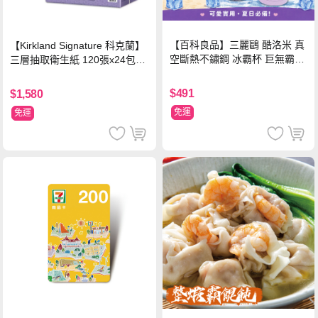
【百科良品】三麗鷗 酷洛米 真
【Kirkland Signature 科克蘭】
空斷熱不鏽鋼 冰霸杯 巨無霸鋼
三層抽取衛生紙 120張x24包x3
杯 保冰保溫飲料杯 隨行杯 900
串/箱
ml-信封款(贈手提杯套)
$491
$1,580
免運
免運