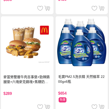
毛寶PM2.5洗衣精 天然植萃 22
麥當勞雙層牛肉吉事堡+勁辣鷄
00gx6瓶
腿堡+六塊麥克鷄塊+焦糖奶茶
(冰)*2 好禮即享券
$654
$289
免運