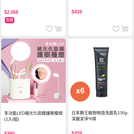
$439
$2,168
免運
日本獅王植物物語洗面乳130g-
多功能LED補光化妝鏡護眼檯燈
深層潔淨*6條
(1入/組)
$439
$390