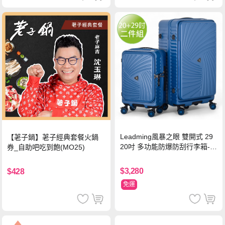
Leadming風暴之眼 雙開式 29
【荖子鍋】荖子經典套餐火鍋
20吋 多功能防爆防刮行李箱-海
券_自助吧吃到飽(MO25)
軍藍
$3,280
$428
免運