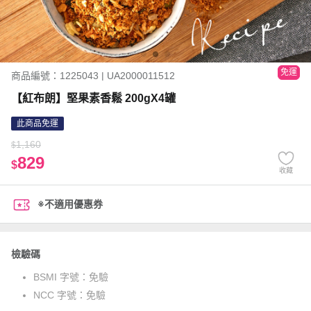
免運
商品編號：1225043 | UA2000011512
【紅布朗】堅果素香鬆 200gX4罐
此商品免運
1,160
$
829
$
收藏
※不適用優惠券
檢驗碼
BSMI 字號：
免驗
NCC 字號：
免驗