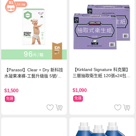
【Kirkland Signature 科克蘭】
【Parasol】Clear + Dry 新科技
三層抽取衛生紙 120張x24包x2
水凝果凍褲-工藝升級版 5號/XL
串
超值禮盒組 (96片)
$1,090
$1,500
免運
免運