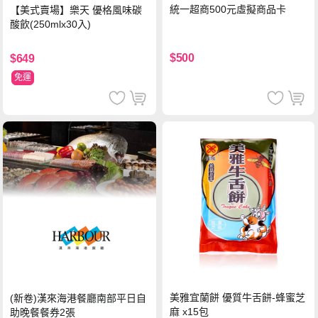
統一超商500元虛擬商品卡
【美式賣場】樂天 優格風味碳
酸飲(250mlx30入)
$500
$649
免運
美雅宜蘭餅 優質牛舌餅-蜂蜜芝
(新卷)漢來海港餐廳南部平日自
麻 x15包
助晚餐餐券2張