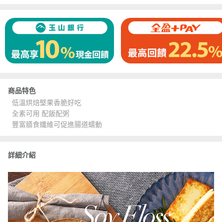
商品特色
低溫烘焙堅果香脆好吃
全素可用 配飯配粥
豐富膳食纖維可促進腸道蠕動
詳細介紹