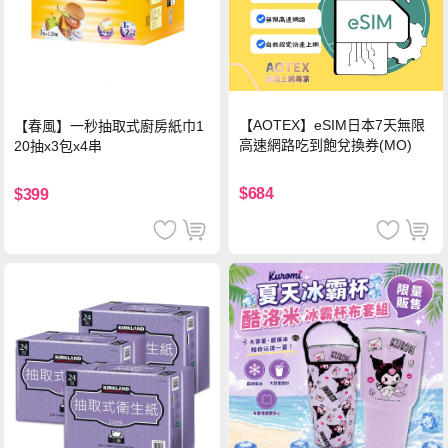
【AOTEX】eSIM日本7天無限
【春風】一秒抽取式廚房紙巾1
高速網路吃到飽兌換券(MO)
20抽x3包x4串
$684
$399