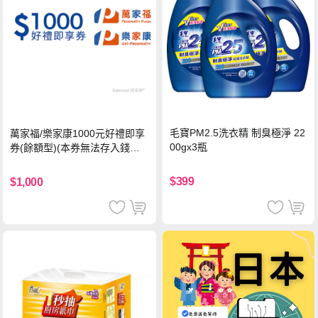
毛寶PM2.5洗衣精 制臭極淨 22
萬家福/樂家康1000元好禮即享
00gx3瓶
券(餘額型)(本券無法存入錢包
中使用)
$399
$1,000