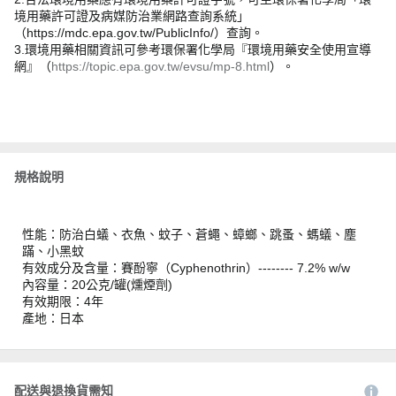
境用藥許可證及病媒防治業網路查詢系統」
（https://mdc.epa.gov.tw/PublicInfo/）查詢。
3.環境用藥相關資訊可參考環保署化學局『環境用藥安全使用宣導
網』（
https://topic.epa.gov.tw/evsu/mp-8.html
）。
規格說明
性能：防治白蟻、衣魚、蚊子、蒼蠅、蟑螂、跳蚤、螞蟻、塵
蹣、小黑蚊
有效成分及含量：賽酚寧（Cyphenothrin）-------- 7.2% w/w
內容量：20公克/罐(燻煙劑)
有效期限：4年
產地：日本
配送與退換貨需知