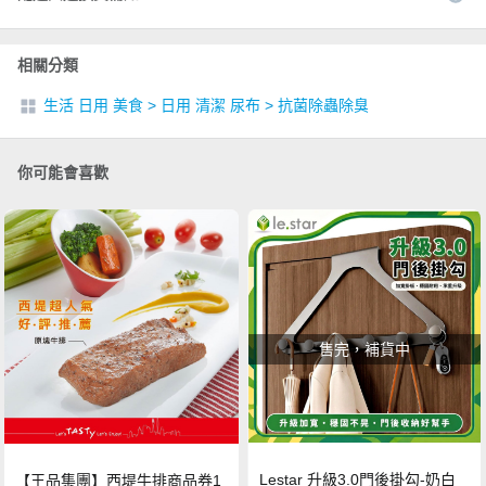
相關分類
生活 日用 美食
>
日用 清潔 尿布
>
抗菌除蟲除臭
你可能會喜歡
售完，補貨中
Lestar 升級3.0門後掛勾-奶白
【王品集團】西堤牛排商品券1