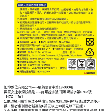
炟坤數位有限公司-----環藥販賣字第19-093號
興家安速水煙殺蟲劑 ----許可證字號:環署衛輸字第0703號
【特別事項】
1.依環境用藥管理法不得廣告販售未經環保署登記核准之環境用
藥，違者處刊登者新臺幣6萬元以上30萬元以下罰鍰。
2.合法環境用藥應有環境用藥許可證字號，可至環保署化學局「環