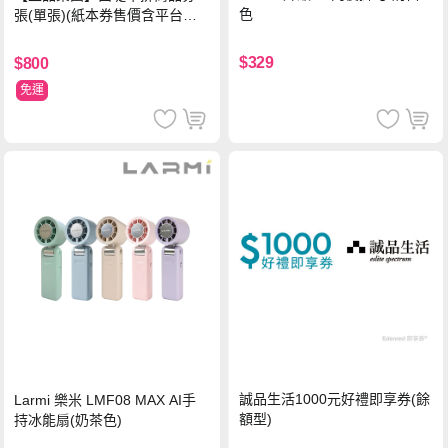
色
張(單張)(紙本券售價含平台物
流處理費用)
$329
$800
免運
誠品生活1000元好禮即享券(餘
Larmi 樂米 LMF08 MAX AI手
額型)
持冰能扇(奶茶色)