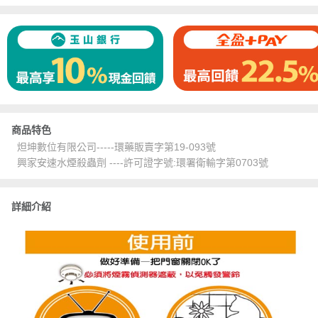
商品特色
炟坤數位有限公司-----環藥販賣字第19-093號
興家安速水煙殺蟲劑 ----許可證字號:環署衛輸字第0703號
詳細介紹