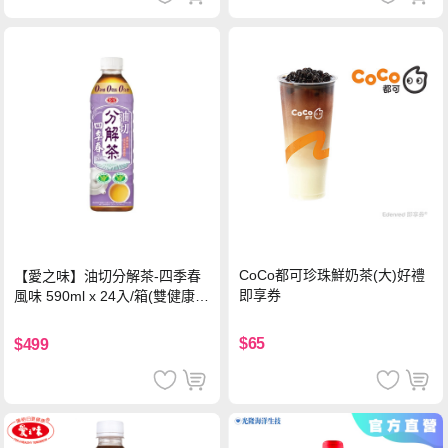
CoCo都可珍珠鮮奶茶(大)好禮
【愛之味】油切分解茶-四季春
即享券
風味 590ml x 24入/箱(雙健康認
證四季春茶)
$65
$499