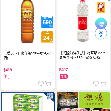
【光隆海洋生技】特蒂斯More
【愛之味】麥仔茶590ml(24入/
海洋深層水580mlx20入/箱
箱)
$497
$419
免運
折