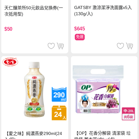
GATSBY 激涼潔淨洗面露x5入
天仁釀茶所50元飲品兌換券(一
(130g/入)
次抵用型)
$645
$50
免運
【OP】花香分解袋 清潔袋 垃
【愛之味】純濃燕麥290ml(24