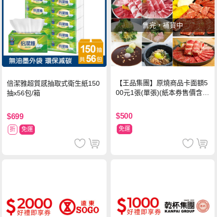
售完，補貨中
【王品集團】原燒商品卡面額5
倍潔雅超質感抽取式衛生紙150
00元1張(單張)(紙本券售價含平
抽x56包/箱
台物流處理費用)
$500
$699
免運
折
免運