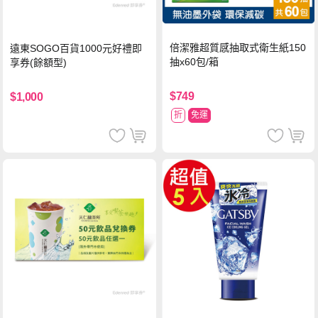
倍潔雅超質感抽取式衛生紙150
遠東SOGO百貨1000元好禮即
抽x60包/箱
享券(餘額型)
$749
$1,000
折
免運