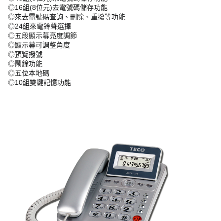
◎16組(8位元)去電號碼儲存功能
◎來去電號碼查詢、刪除、重撥等功能
◎24組來電鈴聲選擇
◎五段顯示幕亮度調節
◎顯示幕可調整角度
◎預覽撥號
◎鬧鐘功能
◎五位本地碼
◎10組雙鍵記憶功能