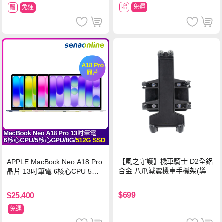
贈
免運
贈
免運
【風之守護】機車騎士 D2全鋁
APPLE MacBook Neo A18 Pro
合金 八爪減震機車手機架(導航
晶片 13吋筆電 6核心CPU 5核
架 手機支架 外送員必備 機車
心GPU 8G 512G SSD
族)
$699
$25,400
免運