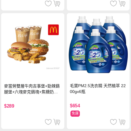
毛寶PM2.5洗衣精 天然植萃 22
麥當勞雙層牛肉吉事堡+勁辣鷄
00gx6瓶
腿堡+六塊麥克鷄塊+焦糖奶茶
(冰)*2 好禮即享券
$654
$289
免運