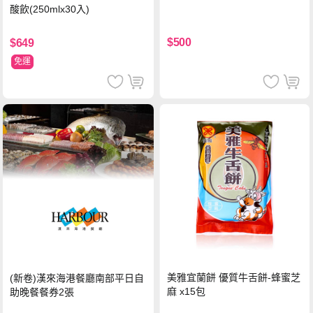
酸飲(250mlx30入)
$500
$649
免運
美雅宜蘭餅 優質牛舌餅-蜂蜜芝
(新卷)漢來海港餐廳南部平日自
麻 x15包
助晚餐餐券2張