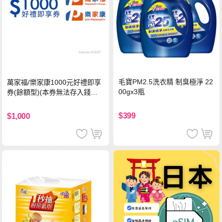
毛寶PM2.5洗衣精 制臭極淨 22
萬家福/樂家康1000元好禮即享
00gx3瓶
券(餘額型)(本券無法存入錢包
中使用)
$399
$1,000