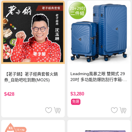
Leadming風暴之眼 雙開式 29
【荖子鍋】荖子經典套餐火鍋
20吋 多功能防爆防刮行李箱-海
券_自助吧吃到飽(MO25)
軍藍
$3,280
$428
免運