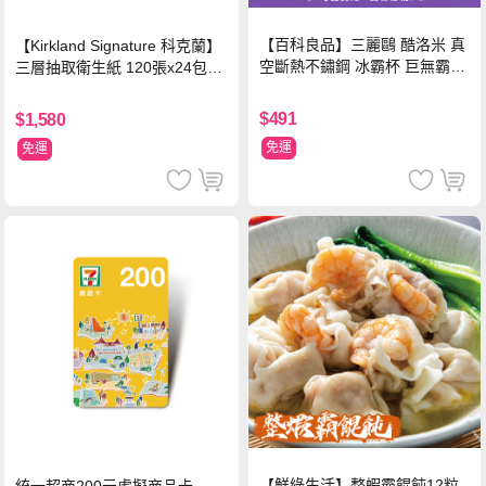
【百科良品】三麗鷗 酷洛米 真
【Kirkland Signature 科克蘭】
空斷熱不鏽鋼 冰霸杯 巨無霸鋼
三層抽取衛生紙 120張x24包x3
杯 保冰保溫飲料杯 隨行杯 900
串/箱
ml-信封款(贈手提杯套)
$491
$1,580
免運
免運
【鮮綠生活】整蝦霸餛飩12粒