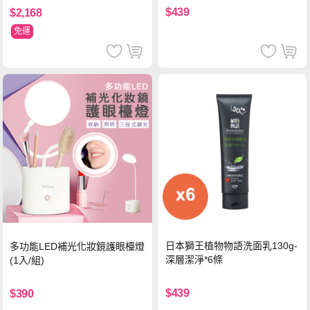
$439
$2,168
免運
日本獅王植物物語洗面乳130g-
多功能LED補光化妝鏡護眼檯燈
深層潔淨*6條
(1入/組)
$439
$390