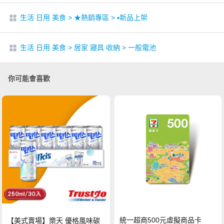
生活 日用 美食
>
★熱銷專區
>
▪︎新品上架
生活 日用 美食
>
居家 寢具 收納
>
一般電池
你可能會喜歡
統一超商500元虛擬商品卡
【美式賣場】樂天 優格風味碳