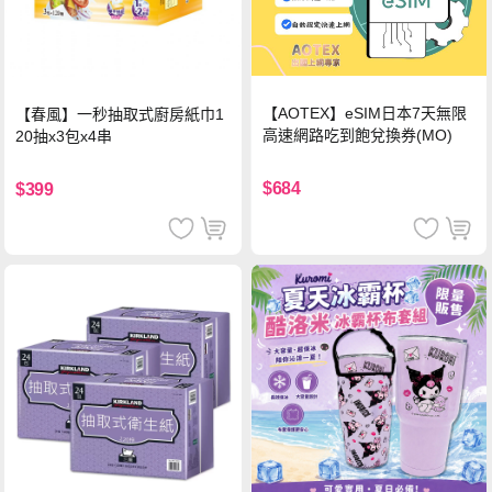
【AOTEX】eSIM日本7天無限
【春風】一秒抽取式廚房紙巾1
高速網路吃到飽兌換券(MO)
20抽x3包x4串
$684
$399