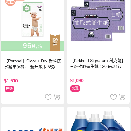
【Kirkland Signature 科克蘭】
【Parasol】Clear + Dry 新科技
三層抽取衛生紙 120張x24包x2
水凝果凍褲-工藝升級版 5號/XL
串
超值禮盒組 (96片)
$1,090
$1,500
免運
免運