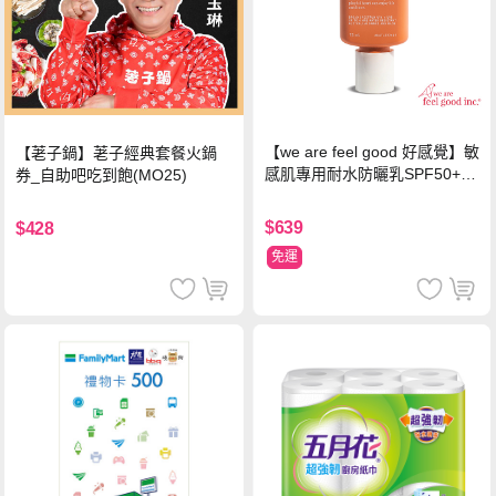
【we are feel good 好感覺】敏
【荖子鍋】荖子經典套餐火鍋
感肌專用耐水防曬乳SPF50+ 7
券_自助吧吃到飽(MO25)
5ml/瓶 X1瓶
$639
$428
免運