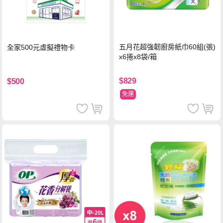
五月花超強韌廚房紙巾60組(張)
全家500元虛擬禮物卡
x6捲x8袋/箱
$829
$500
免運