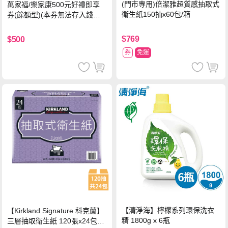
(門市專用)倍潔雅超質感抽取式
萬家福/樂家康500元好禮即享
衛生紙150抽x60包/箱
券(餘額型)(本券無法存入錢包
中使用)
$769
$500
券
免運
【清淨海】檸檬系列環保洗衣
【Kirkland Signature 科克蘭】
精 1800g x 6瓶
三層抽取衛生紙 120張x24包x1