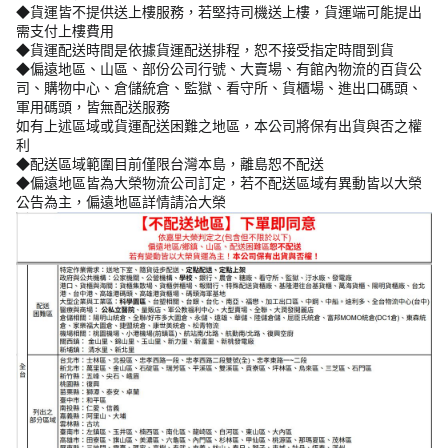
◆貨運皆不提供送上樓服務，若堅持司機送上樓，貨運端可能提出
需支付上樓費用
◆貨運配送時間是依據貨運配送排程，恕不接受指定時間到貨
◆偏遠地區、山區、部份公司行號、大賣場、有館內物流的百貨公
司、購物中心、倉儲統倉、監獄、看守所、貨櫃場、進出口碼頭、
軍用碼頭，皆無配送服務
如有上述區域或貨運配送困難之地區，本公司將保有出貨與否之權
利
◆配送區域範圍目前僅限台灣本島，離島恕不配送
◆偏遠地區皆為大榮物流公司訂定，若不配送區域有異動皆以大榮
公告為主，偏遠地區詳情請洽大榮