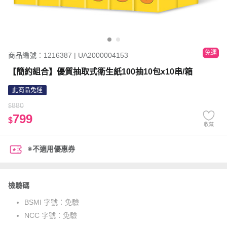
免運
商品編號：1216387 | UA2000004153
【簡約組合】優質抽取式衛生紙100抽10包x10串/箱
此商品免運
880
$
799
$
收藏
※不適用優惠券
檢驗碼
BSMI 字號：
免驗
NCC 字號：
免驗