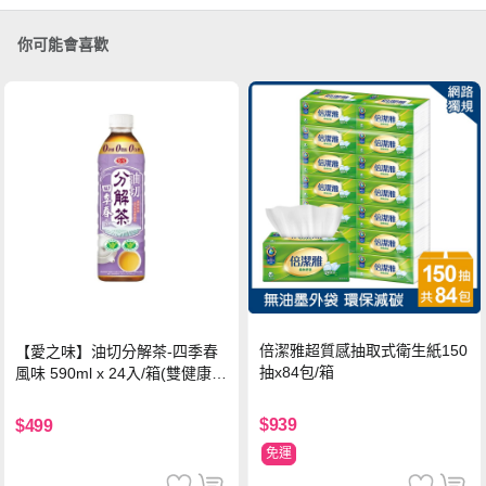
你可能會喜歡
倍潔雅超質感抽取式衛生紙150
【愛之味】油切分解茶-四季春
抽x84包/箱
風味 590ml x 24入/箱(雙健康認
證四季春茶)
$939
$499
免運