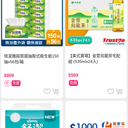
【美式賣場】金萱烏龍茶宅配
倍潔雅超質感抽取式衛生紙150
組 (535mlx24入)
抽x56包/箱
$599
$699
免運
折
免運