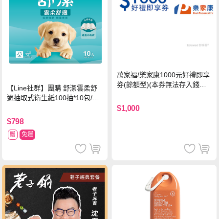
萬家福/樂家康1000元好禮即享
券(餘額型)(本券無法存入錢包
【Line社群】團購 舒潔雲柔舒
中使用)
適抽取式衛生紙100抽*10包/6
串*箱
$1,000
$798
贈
免運