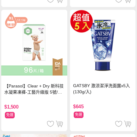
GATSBY 激涼潔淨洗面露x5入
【Parasol】Clear + Dry 新科技
(130g/入)
水凝果凍褲-工藝升級版 5號/XL
超值禮盒組 (96片)
$645
$1,500
免運
免運