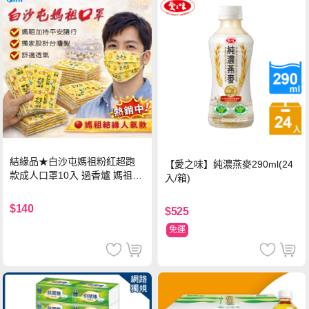
結緣品★白沙屯媽祖粉紅超跑
【愛之味】純濃燕麥290ml(24
款成人口罩10入 過香爐 媽祖加
入/箱)
持
$140
$525
免運