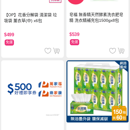
皂福 無香精天然酵素洗衣肥皂
【OP】花香分解袋 清潔袋 垃
精 洗衣精補充包1500gx8包
圾袋 薰衣草(中) x6包
$539
$499
免運
免運