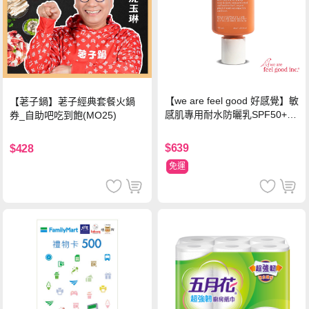
【we are feel good 好感覺】敏
【荖子鍋】荖子經典套餐火鍋
感肌專用耐水防曬乳SPF50+ 7
券_自助吧吃到飽(MO25)
5ml/瓶 X1瓶
$639
$428
免運