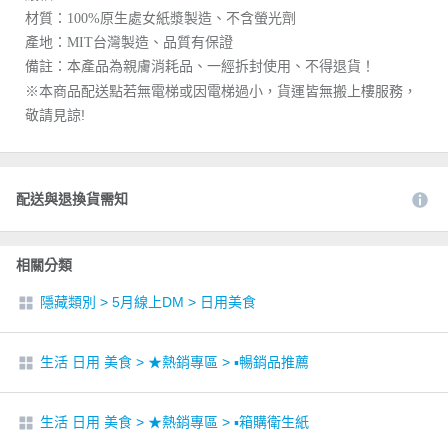
材質：100%原生處女紙漿製造、不含螢光劑
產地：MIT台灣製造、品質有保證
備註：本產品為親膚消耗品、一經拆封使用、不得退貨！
※本商品配送點若無電梯或因電梯過小，貨運皆無搬上樓服務，
敬請見諒!
配送與退換貨需知
相關分類
隱藏類別
>
5月線上DM
>
日用美食
生活 日用 美食
>
★熱銷專區
>
▪︎暢銷品推薦
生活 日用 美食
>
★熱銷專區
>
▪︎箱購衛生紙