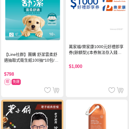
萬家福/樂家康1000元好禮即享
券(餘額型)(本券無法存入錢包
【Line社群】團購 舒潔雲柔舒
中使用)
適抽取式衛生紙100抽*10包/6
串*箱
$1,000
$798
贈
免運