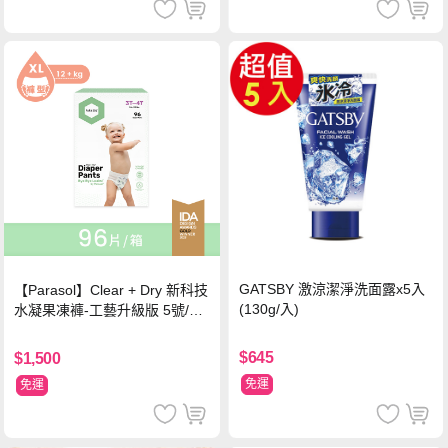
GATSBY 激涼潔淨洗面露x5入
【Parasol】Clear + Dry 新科技
(130g/入)
水凝果凍褲-工藝升級版 5號/XL
超值禮盒組 (96片)
$645
$1,500
免運
免運