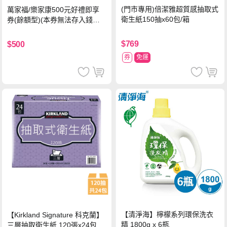
(門市專用)倍潔雅超質感抽取式
萬家福/樂家康500元好禮即享
衛生紙150抽x60包/箱
券(餘額型)(本券無法存入錢包
中使用)
$769
$500
券
免運
【清淨海】檸檬系列環保洗衣
【Kirkland Signature 科克蘭】
精 1800g x 6瓶
三層抽取衛生紙 120張x24包x1