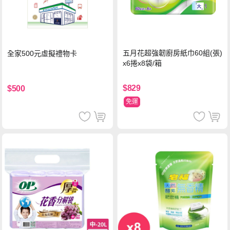
五月花超強韌廚房紙巾60組(張)
全家500元虛擬禮物卡
x6捲x8袋/箱
$829
$500
免運