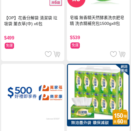
皂福 無香精天然酵素洗衣肥皂
【OP】花香分解袋 清潔袋 垃
精 洗衣精補充包1500gx8包
圾袋 薰衣草(中) x6包
$539
$499
免運
免運