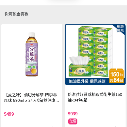
你可能會喜歡
倍潔雅超質感抽取式衛生紙150
【愛之味】油切分解茶-四季春
抽x84包/箱
風味 590ml x 24入/箱(雙健康認
證四季春茶)
$939
$499
免運