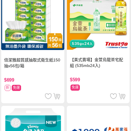
【美式賣場】金萱烏龍茶宅配
倍潔雅超質感抽取式衛生紙150
組 (535mlx24入)
抽x56包/箱
$599
$699
免運
折
免運