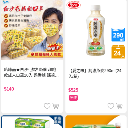
結緣品★白沙屯媽祖粉紅超跑
【愛之味】純濃燕麥290ml(24
款成人口罩10入 過香爐 媽祖加
入/箱)
持
$140
$525
免運