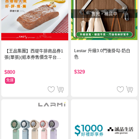
售完，補貨中
Lestar 升級3.0門後掛勾-奶白
【王品集團】西堤牛排商品券1
色
張(單張)(紙本券售價含平台物
流處理費用)
$329
$800
免運