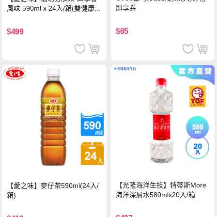
即享券
風味 590ml x 24入/箱(雙健康認
證四季春茶)
$65
$499
【光隆海洋生技】特蒂斯More
【愛之味】麥仔茶590ml(24入/
海洋深層水580mlx20入/箱
箱)