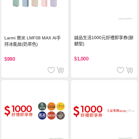
誠品生活1000元好禮即享券(餘
Larmi 樂米 LMF08 MAX AI手
額型)
持冰能扇(奶茶色)
$1,000
$990