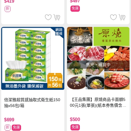
$497
$419
免運
折
售完，補貨中
【王品集團】原燒商品卡面額5
倍潔雅超質感抽取式衛生紙150
00元1張(單張)(紙本券售價含平
抽x56包/箱
台物流處理費用)
$500
$699
免運
折
免運