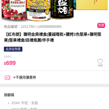
免運
商品編號：1211750 | UA2000000365
【紅布朗】聰明金典禮盒(蔓越莓乾+鹽烤3色堅果+聰明堅
果)堅果禮盒/送禮推薦/伴手禮
此商品免運
940
$
699
$
收藏
※不適用優惠券
檢驗碼
BSMI 字號：
免驗