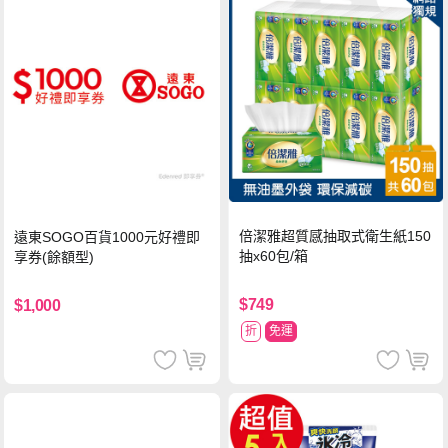
倍潔雅超質感抽取式衛生紙150
遠東SOGO百貨1000元好禮即
抽x60包/箱
享券(餘額型)
$749
$1,000
折
免運