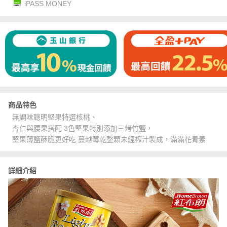
iPASS MONEY
商品特色
無調味聰明堅果特選核桃、
杏仁與腰果搭配 3色堅果特別添加三烤竹鹽，
堅果薄鹽酥脆更好吃 蔓越莓乾整顆未經榨汁製成，滿滿花青素
詳細介紹